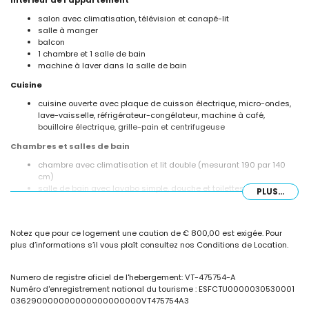
Intérieur de l'appartement
salon avec climatisation, télévision et canapé-lit
salle à manger
balcon
1 chambre et 1 salle de bain
machine à laver dans la salle de bain
Cuisine
cuisine ouverte avec plaque de cuisson électrique, micro-ondes,
lave-vaisselle, réfrigérateur-congélateur, machine à café,
bouilloire électrique, grille-pain et centrifugeuse
Chambres et salles de bain
chambre avec climatisation et lit double (mesurant 190 par 140
cm)
salle de bain avec lavabo simple, douche et toilettes
PLUS...
Extérieur de l'appartement
piscine commune
Notez que pour ce logement une caution de € 800,00 est exigée. Pour
jardin gazonné avec des arbres
plus d’informations s’il vous plaît consultez nos Conditions de Location.
jardin communal gazonné avec gravier et arbres
Informations supplémentaires
Numero de registre oficiel de l'hebergement: VT-475754-A
ville la plus proche à moins de 1000 mètres de l'appartement
Numéro d'enregistrement national du tourisme : ESFCTU0000030530001
plage la plus proche à moins de 100 mètres de l'appartement
036290000000000000000000VT475754A3