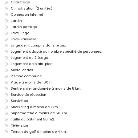
Chauffage
Sports
Climatisation (2 unités)
Connexion Internet
canoë et snorkeling (à moins de 1000 mètres de l'appartement)
golf et randonnée (à moins de 5 kilomètres de l'appartement)
Jardin
équitation (à moins de 10 kilomètres de l'appartement)
Jardin partagé
Lave-linge
Lave-vaisselle
Linge de lit compris dans le prix
Logement adapté au nombre spécifié de personnes.
Logement au 2 étage
Logement de plain-pied.
Micro-ondes
Piscine commune
Plage à moins de 100 m.
Sentiers de randonnée à moins de 5 km.
Service de réception
Serviettes
Snorkeling à moins de 1 km.
Supermarché à moins de 500 m.
Taille du bâtiment 56 m2.
Télévision
Terrain de golf à moins de 4 km.