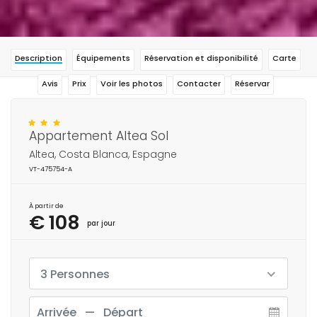
Description
Équipements
Réservation et disponibilité
Carte
Avis
Prix
Voir les photos
Contacter
Réservar
Appartement Altea Sol
Altea, Costa Blanca, Espagne
VT-475754-A
À partir de
€ 108
par jour
3 Personnes