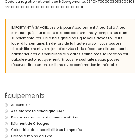
port le plus proche à moins de 1000 mètres de l'appartement
Code du registre national des hébergements: ESFCNT000003053000103
aéroport le plus proche : Alicante/Elche (à moins de 100 kilomètres
62900000000000000000000000000001
de l'appartement)
deuxième aéroport le plus proche : Valence (plus de 100
kilomètres)
IMPORTANT À SAVOIR: Les prix pour Appartement Altea Sol à Altea
les animaux domestiques ne sont pas admis
sont indiqués sur la liste des prix par semaine, y compris les frais
Le bâtiment où se trouve le logement dispose d'un ascenseur.
supplémentaires. Cela ne signifie pas que vous devez toujours
Le logement est très adapté aux familles avec enfants.
louer à la semaine. En dehors de la haute saison, vous pouvez
Équipements et services inclus dans le prix de la location de
choisir librement votre jour d'arrivée et de départ en cliquant sur le
l'appartement
calendrier des disponibilités aux dates souhaitées, la location est
calculée automatiquement. Si vous le souhaitez, vous pouvez
aspirateur et fer à repasser avec planche à repasser
réserver directement en ligne avec confirmation immédiate.
linge de lit et serviettes
service de réception et service d'urgence 24 heures sur 24
Équipements et services en supplément
internet (WiFi)
Équipements
chauffage central et climatisation
Activités de loisirs et de divertissement pour vos vacances à
Ascenseur
Altea, Costa Blanca
Assistance téléphonique 24/7
bar et promenade (à moins de 500 mètres de la maison)
Bars et restaurants à moins de 500 m.
cinéma, discothèque et boîte de nuit (à moins de 5 kilomètres de
Bâtiment de 6 étages
la maison)
Calendrier de disponibilité en temps réel
parc d'attractions (Terra Mitica), zoo (Terra Natura) et parc
Canoë à moins de 1 km.
aquatique (Agualandia) (à moins de 10 kilomètres de la maison)