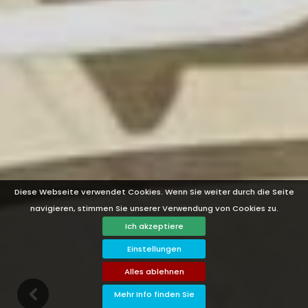
Diese Webseite verwendet Cookies. Wenn Sie weiter durch die Seite
navigieren, stimmen Sie unserer Verwendung von Cookies zu.
Ich akzeptiere
Einstellungen
Alles ablehnen
n
G
o
d
o
w
Mehr Info finden Sie