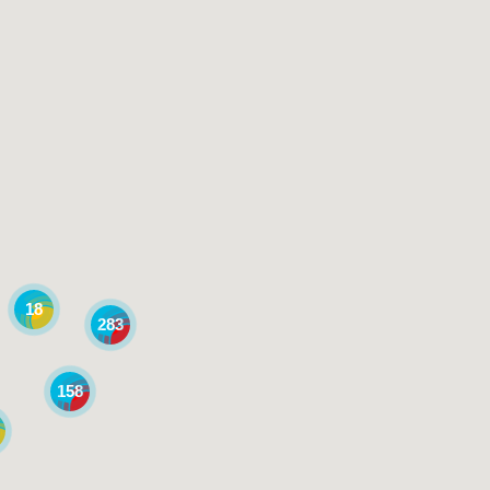
18
283
158