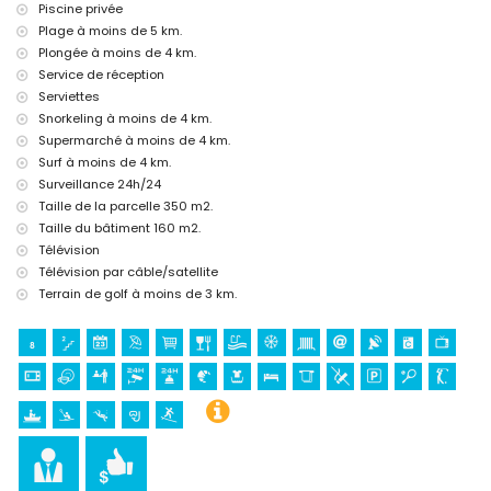
bar et promenade (à moins de 5 kilomètres de la maison)
Piscine privée
parc d'attractions (Terra Mitica), zoo (Terra Natura) et parc
Plage à moins de 5 km.
aquatique (Aquapark) (à moins de 10 kilomètres de la maison)
Plongée à moins de 4 km.
Service de réception
Sites et culture à Altea, Costa Blanca
Serviettes
château (Guadalest) (à moins de 25 kilomètres de
Snorkeling à moins de 4 km.
l'hébergement)
Supermarché à moins de 4 km.
Sports
Surf à moins de 4 km.
tennis, golf, canoë, kayak, plongée, snorkeling et surf (à moins de 5
Surveillance 24h/24
kilomètres de la maison)
Taille de la parcelle 350 m2.
équitation (à moins de 10 kilomètres de la maison)
Taille du bâtiment 160 m2.
Télévision
Télévision par câble/satellite
Terrain de golf à moins de 3 km.