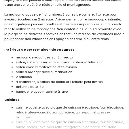
dans une zone côtière, résidentielle et montagneuse.
La maison dispose de 4 chambres, 3 salles de bains et 1 toilette pour
invités, réparties sur 2 niveaux. L'hébergement offre beaucoup d'intimité,
une magnifique piscine chauffée et des vues imprenables sur la baie, la
mer, la vallée et les montagnes. Son confort ainsi que sa proximité avec
la plage et les activités sportives en font une maison de vacances idéale
pour passer des vacances en Espagne en famille ou entre amis.
Intérieur de cette maison de vacances
maison de vacances sur 2 niveaux
salon/salle à manger avec climatisation et télévision
salon avec climatisation et télévision
salle à manger avec climatisation
2 balcons
4 chambres, 3 salles de bains et 1 toilette pour invités
antenne satellite
buanderie avec machine à laver
Cuisines
cuisine ouverte avec plaque de cuisson électrique, four électrique,
réfrigérateur-congélateur, cafetière, grille-pain et presse-
agrumes
cuisine ouverte avec plaque de cuisson électrique, four électrique,
micro-ondes, lave-vaisselle, réfrigérateur, cafetière, bouilloire