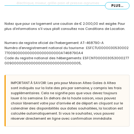
électrique, mixeur, grille-pain et presse-agrumes
PLUS...
Chambres et salles de bains
chambre avec climatisation, lit king size et salle de bains
Notez que pour ce logement une caution de € 2.000,00 est exigée. Pour
attenante
plus d’informations s’il vous plaît consultez nos Conditions de Location.
chambre avec climatisation, lit queen size et salle de bains
attenante
chambre avec climatisation et lit king size
Numero de registre oficiel de l'hebergement: AT-468790-A
chambre avec climatisation et lit double
Numéro d'enregistrement national du tourisme : ESFCTU0000030530002
salle de bains attenante avec double vasque, baignoire, douche,
770090000000000000000000AT468790A4
toilettes et sèche-cheveux
Code du registre national des hébergements: ESFCNT000003053000277
salle de bains attenante avec douche et toilettes
00900000000000000000000000000005,
salle de bains avec double vasque, douche et toilettes
Extérieur de cette maison de vacances
terrain clos
IMPORTANT À SAVOIR: Les prix pour Maison Altea Gales à Altea
piscine privée chauffée mesurant 11m x 3m et 1,8m de profondeur
sont indiqués sur la liste des prix par semaine, y compris les frais
3 terrasses, dont 1 est couverte
supplémentaires. Cela ne signifie pas que vous devez toujours
douche extérieure
louer à la semaine. En dehors de la haute saison, vous pouvez
espace salon extérieur et espace repas extérieur
choisir librement votre jour d'arrivée et de départ en cliquant sur le
2 places de parking privées
calendrier des disponibilités aux dates souhaitées, la location est
calculée automatiquement. Si vous le souhaitez, vous pouvez
Informations supplémentaires
réserver directement en ligne avec confirmation immédiate.
ville la plus proche : Altea (à moins de 5 kilomètres de la maison)
plage la plus proche : La Olla (à moins de 5 kilomètres de la
maison)