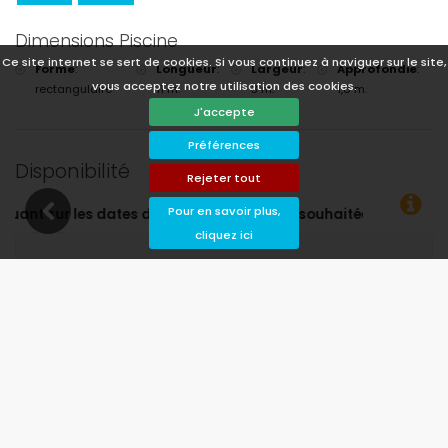
Dimensions Piscine
Ce site internet se sert de cookies. Si vous continuez à naviguer sur le site,
Forme
:
Longueur
:
Largeur
:
Approfondie
:
vous acceptez notre utilisation des cookies.
rectangulaire
11 m.
3 m.
1,8 m.
J'accepte
Préférences
Disponibilité
Rejeter tout
Pour en savoir plus,
t de départ souhaitées !
cliquez ici
Disponible
Dates choisies
Disponible sur demande
Prix ​​sur demande
Arrivée non autorisée
Départ interdit