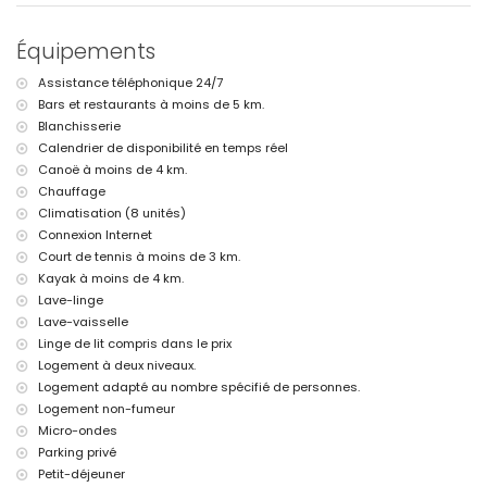
port le plus proche : Campomanus (à moins de 3 kilomètres de la
maison)
Équipements
aéroport le plus proche : Alicante (à moins de 100 kilomètres de la
maison)
Assistance téléphonique 24/7
deuxième aéroport le plus proche : Valence (> 100 kilomètres)
Bars et restaurants à moins de 5 km.
transports publics à proximité : train à moins de 5 kilomètres
Blanchisserie
interdiction de fumer
animaux de compagnie non admis
Calendrier de disponibilité en temps réel
Canoë à moins de 4 km.
Équipements et services inclus dans le prix de location de cette
Chauffage
maison de vacances
Climatisation (8 unités)
internet (WiFi)
Connexion Internet
aspirateur et fer à repasser avec planche
Court de tennis à moins de 3 km.
linge de lit et serviettes
Kayak à moins de 4 km.
service de réception, surveillance 24 heures sur 24 et service
d'urgence 24 heures sur 24
Lave-linge
Lave-vaisselle
Équipements et services en supplément
Linge de lit compris dans le prix
petit-déjeuner
Logement à deux niveaux.
service de blanchisserie
Logement adapté au nombre spécifié de personnes.
chauffage central et climatisation
Logement non-fumeur
chauffage de la piscine
Micro-ondes
lit pour enfants/berceau (sur demande)
Parking privé
Loisirs et activités pour vos vacances à Altea, Costa Blanca
Petit-déjeuner