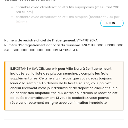
chambre avec climatisation et 2 lits superposés (mesurant 200
par 90cm)
chambre avec climatisation et 2 lits simples (mesurant 200 par
90cm)
PLUS...
chambre avec 2 lits simples (mesurant 200 par 90cm)
salle de bains avec lavabo simple, baignoire/douche et toilettes
salle de bains avec lavabo simple, douche et toilettes
Numero de registre oficiel de l'hebergement: VT-478193-A
Extérieur de la villa
Numéro d'enregistrement national du tourisme : ESFCTU0000030380000
34036000000000000000000VT478193-A4
piscine privée mesurant 8m x 4m et 2m de profondeur
jardin avec arbres et mobilier de jardin avec transats
4 terrasses
barbecue
IMPORTANT À SAVOIR: Les prix pour Villa Nora à Benitachell sont
douche extérieure
indiqués sur la liste des prix par semaine, y compris les frais
coin salon extérieur et coin repas extérieur
supplémentaires. Cela ne signifie pas que vous devez toujours
place de parking privée couverte
louer à la semaine. En dehors de la haute saison, vous pouvez
choisir librement votre jour d'arrivée et de départ en cliquant sur le
Informations complémentaires
calendrier des disponibilités aux dates souhaitées, la location est
ville la plus proche : Moraira (à moins de 4 kilomètres de la villa)
calculée automatiquement. Si vous le souhaitez, vous pouvez
rivière ou berge la plus proche : Méditerranée (à moins de 4
réserver directement en ligne avec confirmation immédiate.
kilomètres de la villa)
plage la plus proche : Cala Moraig (à moins de 4 kilomètres de la
villa)
port le plus proche : Port de Moraira (à moins de 5 kilomètres de la
villa)