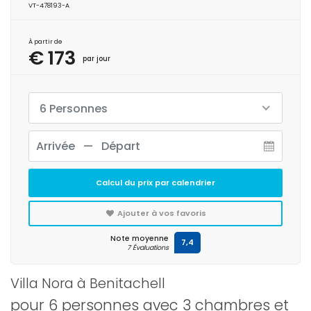
VT-478193-A
À partir de
€ 173
par jour
6 Personnes
Calcul du prix par calendrier
Ajouter à vos favoris
Note moyenne
7,4
7 Évaluations
Villa Nora à Benitachell
pour 6 personnes avec 3 chambres et