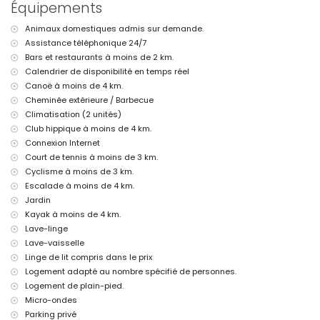
Équipements
parc le plus proche : Paseo Senillar (à moins de 5 kilomètres de la
villa)
Animaux domestiques admis sur demande.
aéroport le plus proche : Alicante (à moins de 100 kilomètres de la
Assistance téléphonique 24/7
villa)
deuxième aéroport le plus proche : Valence (à plus de 100
Bars et restaurants à moins de 2 km.
kilomètres)
Calendrier de disponibilité en temps réel
transports publics à proximité : bus à 3 kilomètres
Canoë à moins de 4 km.
veuillez consulter si les animaux domestiques sont autorisés
Cheminée extérieure / Barbecue
L'hébergement est très adapté aux familles avec enfants
Climatisation (2 unités)
Équipements et services inclus dans le prix de location de la villa
Club hippique à moins de 4 km.
Connexion Internet
internet (WiFi)
fer et planche à repasser
Court de tennis à moins de 3 km.
linge de lit et serviettes
Cyclisme à moins de 3 km.
service de réception et service d'urgence 24 heures sur 24
Escalade à moins de 4 km.
avec climatisation
Jardin
Équipements et services avec coût supplémentaire
Kayak à moins de 4 km.
Lave-linge
lit/couffin pour enfants (sur demande)
Lave-vaisselle
Divertissements et activités de loisirs pour vos vacances à
Linge de lit compris dans le prix
Benitachell, Costa Blanca
Logement adapté au nombre spécifié de personnes.
discothèque, bar et promenade (Paseo Senillar) (à moins de 5
Logement de plain-pied.
kilomètres de la maison)
Micro-ondes
parc aquatique (Aqualandia et Benidorm) (à moins de 10
Parking privé