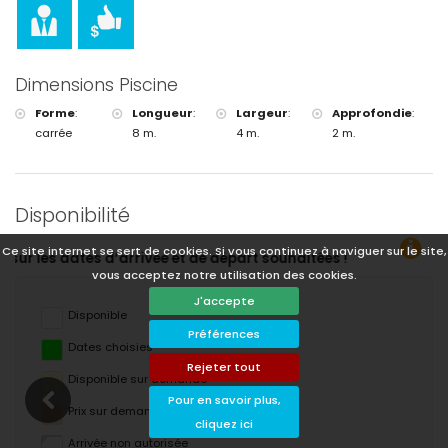
Dimensions Piscine
Forme
:
Longueur
:
Largeur
:
Approfondie
:
carrée
8 m.
4 m.
2 m.
Disponibilité
Ce site internet se sert de cookies. Si vous continuez à naviguer sur le site,
s !
vous acceptez notre utilisation des cookies.
J'accepte
Disponible
Préférences
Dates choisies
Rejeter tout
Disponible sur demande
Pour en savoir plus,
Prix ​​sur demande
cliquez ici
Arrivée non autorisée