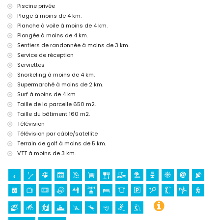
kilomètres de la maison)
Piscine privée
Sites touristiques et culture à Benitachell, Costa Blanca
Plage à moins de 4 km.
Planche à voile à moins de 4 km.
église (Iglesia Parroquial de Santa Catalina), château (Castell de
Plongée à moins de 4 km.
Teulada-Moraira), ruine (Cap D'Or), monument (Castell de
Teulada-Moraira) et lieu historique (Centre historique de Moraira)
Sentiers de randonnée à moins de 3 km.
(à moins de 5 kilomètres de l'hébergement)
Service de réception
musée (Ecomuseum Cemroqt L'almassera) (à moins de 25
Serviettes
kilomètres de l'hébergement)
Snorkeling à moins de 4 km.
Sports
Supermarché à moins de 2 km.
Surf à moins de 4 km.
tennis, golf (Club de Golf Javea), équitation, randonnée, VTT,
Taille de la parcelle 650 m2.
cyclisme, escalade, canoë, kayak, plongée, snorkeling, surf et
planche à voile (à moins de 5 kilomètres de la villa)
Taille du bâtiment 160 m2.
ski nautique (à moins de 10 kilomètres de la villa)
Télévision
Télévision par câble/satellite
Terrain de golf à moins de 5 km.
VTT à moins de 3 km.