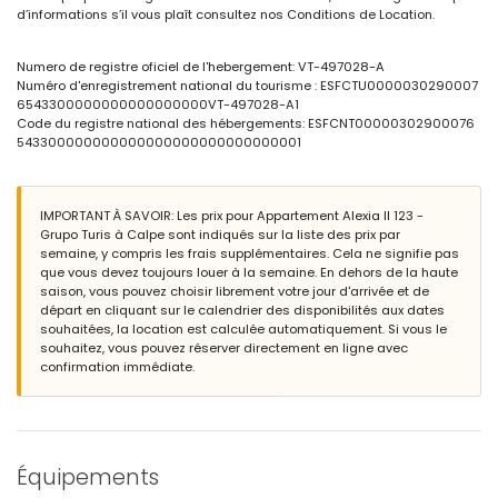
terrain clos
d’informations s’il vous plaît consultez nos Conditions de Location.
piscine commune
piscine pour enfants
magnifique jardin gazonné avec des arbres
Numero de registre oficiel de l'hebergement: VT-497028-A
jardin communautaire gazonné avec des arbres
Numéro d'enregistrement national du tourisme : ESFCTU0000030290007
aire de jeux
6543300000000000000000VT-497028-A1
douche extérieure
Code du registre national des hébergements: ESFCNT00000302900076
place de garage commune
543300000000000000000000000000001
Plus d'informations
plage la plus proche à 500 mètres de l'appartement
IMPORTANT À SAVOIR: Les prix pour Appartement Alexia II 123 -
aéroport le plus proche : El Altet (Alicante) (à moins de 100
Grupo Turis à Calpe sont indiqués sur la liste des prix par
kilomètres de l'appartement)
semaine, y compris les frais supplémentaires. Cela ne signifie pas
deuxième aéroport le plus proche : Manises (Valence) (> 100
que vous devez toujours louer à la semaine. En dehors de la haute
kilomètres)
saison, vous pouvez choisir librement votre jour d'arrivée et de
interdiction de fumer
départ en cliquant sur le calendrier des disponibilités aux dates
animaux de compagnie non admis
souhaitées, la location est calculée automatiquement. Si vous le
Le bâtiment où se trouve le logement dispose d'un ascenseur.
souhaitez, vous pouvez réserver directement en ligne avec
Le logement est très adapté aux familles avec enfants.
confirmation immédiate.
Équipements et services privés inclus dans le prix de la location
internet (fibre optique)
fer et planche à repasser
linge de lit et serviettes
service d'urgence 24 heures sur 24
Équipements