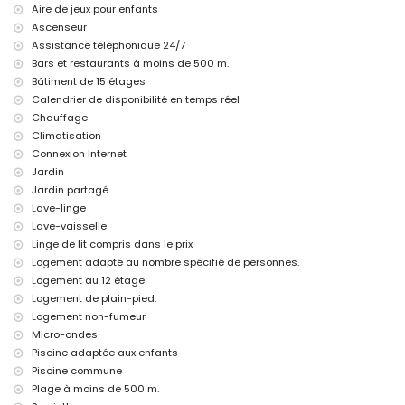
Équipements et services privés avec supplément
Aire de jeux pour enfants
chauffage central
Ascenseur
lit pour enfants/berceau (sur demande)
Assistance téléphonique 24/7
Bars et restaurants à moins de 500 m.
Équipements/services communs avec supplément
Bâtiment de 15 étages
court de paddle
Calendrier de disponibilité en temps réel
Chauffage
Climatisation
Connexion Internet
Jardin
Jardin partagé
Lave-linge
Lave-vaisselle
Linge de lit compris dans le prix
Logement adapté au nombre spécifié de personnes.
Logement au 12 étage
Logement de plain-pied.
Logement non-fumeur
Micro-ondes
Piscine adaptée aux enfants
Piscine commune
Plage à moins de 500 m.