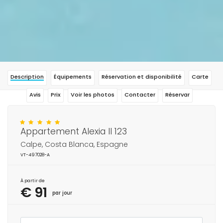
Description
Équipements
Réservation et disponibilité
Carte
Avis
Prix
Voir les photos
Contacter
Réservar
Appartement Alexia II 123
Calpe, Costa Blanca, Espagne
VT-497028-A
À partir de
€ 91
par jour