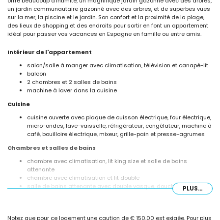
offre beaucoup d'intimité, un magnifique jardin gazonné avec des arbres,
un jardin communautaire gazonné avec des arbres, et de superbes vues
sur la mer, la piscine et le jardin. Son confort et la proximité de la plage,
des lieux de shopping et des endroits pour sortir en font un appartement
idéal pour passer vos vacances en Espagne en famille ou entre amis.
Intérieur de l'appartement
salon/salle à manger avec climatisation, télévision et canapé-lit
balcon
2 chambres et 2 salles de bains
machine à laver dans la cuisine
Cuisine
cuisine ouverte avec plaque de cuisson électrique, four électrique,
micro-ondes, lave-vaisselle, réfrigérateur, congélateur, machine à
café, bouilloire électrique, mixeur, grille-pain et presse-agrumes
Chambres et salles de bains
chambre avec climatisation, lit king size et salle de bains
attenante
chambre avec climatisation et lit double
salle de bains attenante avec double vasque, douche et toilettes
PLUS...
salle de bains avec simple vasque, douche et toilettes
Extérieur de l'appartement
Notez que pour ce logement une caution de € 150,00 est exigée. Pour plus