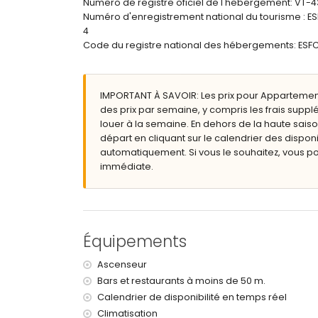
Numero de registre oficiel de l'hebergement: VT-
aéroport le plus proche : Alicante El Altet (
Numéro d'enregistrement national du tourisme
deuxième aéroport le plus proche : Valence 
4
transports publics à proximité : bus à moins
Code du registre national des hébergements: 
interdiction de fumer
animaux de compagnie non autorisés
L'immeuble où se trouve l'hébergement dis
L'hébergement est très adapté aux familles 
IMPORTANT À SAVOIR: Les prix pour Appartement Z
des prix par semaine, y compris les frais suppl
Équipements et services inclus dans le prix de
louer à la semaine. En dehors de la haute saiso
internet (WiFi)
départ en cliquant sur le calendrier des disponi
fer et planche à repasser
automatiquement. Si vous le souhaitez, vous p
linge de lit et serviettes
immédiate.
service d'urgence 24 heures sur 24
avec climatisation
Équipements et services avec supplément
Équipements
chauffage central
lit pour enfant/berceau (sur demande)
Ascenseur
Sports
Bars et restaurants à moins de 50 m.
tennis (à moins de 5 kilomètres de l'appart
Calendrier de disponibilité en temps réel
golf (à moins de 10 kilomètres de l'appartem
Climatisation