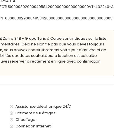
432240-A
à moins de 100 kilomètres de l'appartement)
 : ESFCTU00000302900049584200000000000000000VT-432240-A
Manises (> 100 kilomètres)
 de 50 mètres
ESFCNT00000302900049584200000000000000000000000000005
pose d'un ascenseur.
avec enfants.
afiro 34B - Grupo Turis à Calpe sont indiqués sur la liste
émentaires. Cela ne signifie pas que vous devez toujours
 la location de l'appartement
n, vous pouvez choisir librement votre jour d'arrivée et de
bilités aux dates souhaitées, la location est calculée
ouvez réserver directement en ligne avec confirmation
Assistance téléphonique 24/7
Bâtiment de 11 étages
ement)
Chauffage
ent)
Connexion Internet