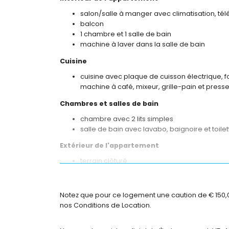
salon/salle à manger avec climatisation, télé
balcon
1 chambre et 1 salle de bain
machine à laver dans la salle de bain
Cuisine
cuisine avec plaque de cuisson électrique, f
machine à café, mixeur, grille-pain et pre
Chambres et salles de bain
chambre avec 2 lits simples
salle de bain avec lavabo, baignoire et toile
Extérieur de l'appartement
terrain clôturé
piscine commune en forme de rein
piscine pour enfants
douche extérieure
Notez que pour ce logement une caution de € 150,00 
nos Conditions de Location.
Informations supplémentaires
plage la plus proche : La Fossa / Levante (à