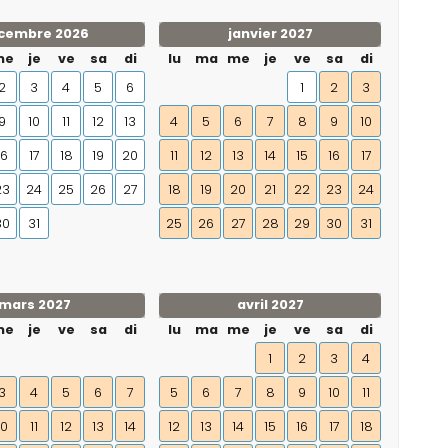
cembre 2026
janvier 2027
me
je
ve
sa
di
lu
ma
me
je
ve
sa
di
2
3
4
5
6
1
2
3
9
10
11
12
13
4
5
6
7
8
9
10
16
17
18
19
20
11
12
13
14
15
16
17
23
24
25
26
27
18
19
20
21
22
23
24
30
31
25
26
27
28
29
30
31
mars 2027
avril 2027
me
je
ve
sa
di
lu
ma
me
je
ve
sa
di
1
2
3
4
3
4
5
6
7
5
6
7
8
9
10
11
10
11
12
13
14
12
13
14
15
16
17
18