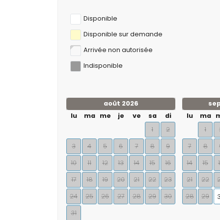
Disponible
Disponible sur demande
Arrivée non autorisée
Indisponible
août 2026
se
lu
ma
me
je
ve
sa
di
lu
ma
1
2
1
3
4
5
6
7
8
9
7
8
10
11
12
13
14
15
16
14
15
17
18
19
20
21
22
23
21
22
24
25
26
27
28
29
30
28
29
31