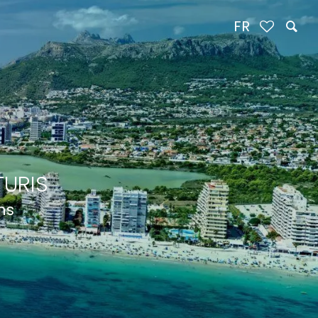
FR
TURIS
ns