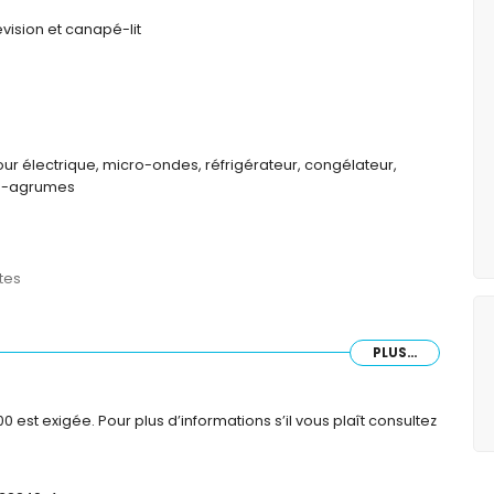
vision et canapé-lit
our électrique, micro-ondes, réfrigérateur, congélateur,
sse-agrumes
ttes
PLUS...
est exigée. Pour plus d’informations s’il vous plaît consultez
 25 mètres de l'appartement)