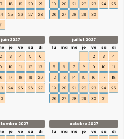
17
18
19
20
21
19
20
21
22
23
24
25
24
25
26
27
28
26
27
28
29
30
31
juin 2027
juillet 2027
me
je
ve
sa
di
lu
ma
me
je
ve
sa
di
2
3
4
5
6
1
2
3
4
9
10
11
12
13
5
6
7
8
9
10
11
16
17
18
19
20
12
13
14
15
16
17
18
23
24
25
26
27
19
20
21
22
23
24
25
30
26
27
28
29
30
31
ptembre 2027
octobre 2027
me
je
ve
sa
di
lu
ma
me
je
ve
sa
di