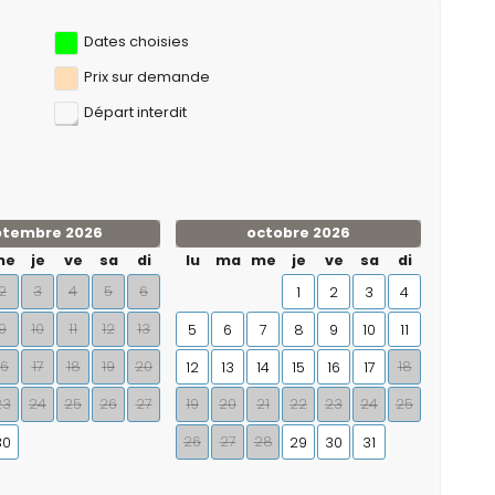
Dates choisies
Prix ​​sur demande
Départ interdit
ptembre 2026
octobre 2026
me
je
ve
sa
di
lu
ma
me
je
ve
sa
di
2
3
4
5
6
1
2
3
4
9
10
11
12
13
5
6
7
8
9
10
11
16
17
18
19
20
18
12
13
14
15
16
17
23
24
25
26
27
19
20
21
22
23
24
25
26
27
28
30
29
30
31