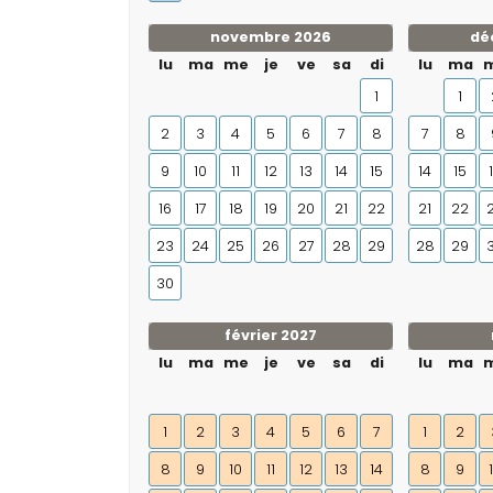
novembre 2026
dé
lu
ma
me
je
ve
sa
di
lu
ma
1
1
2
3
4
5
6
7
8
7
8
9
10
11
12
13
14
15
14
15
16
17
18
19
20
21
22
21
22
23
24
25
26
27
28
29
28
29
30
février 2027
lu
ma
me
je
ve
sa
di
lu
ma
1
2
3
4
5
6
7
1
2
8
9
10
11
12
13
14
8
9