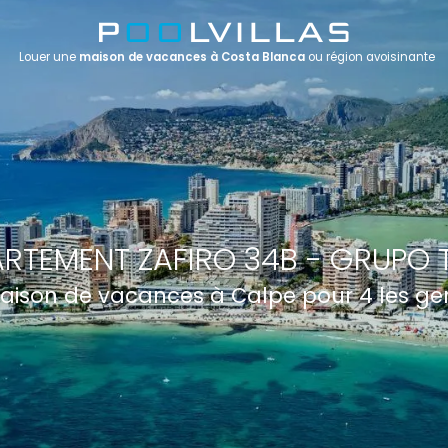
Louer une
maison de vacances à Costa Blanca
ou région avoisinante
RTEMENT ZAFIRO 34B - GRUPO 
aison de vacances à Calpe pour 4 les ge