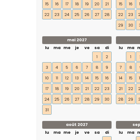
15
16
17
18
19
20
21
15
16
22
23
24
25
26
27
28
22
23
29
30
mai 2027
lu
ma
me
je
ve
sa
di
lu
ma
1
2
1
3
4
5
6
7
8
9
7
8
10
11
12
13
14
15
16
14
15
17
18
19
20
21
22
23
21
22
24
25
26
27
28
29
30
28
29
31
août 2027
se
lu
ma
me
je
ve
sa
di
lu
ma