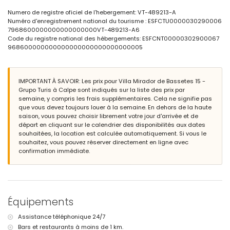
terrain clos
Numero de registre oficiel de l'hebergement: VT-489213-A
piscine privée mesurant 7m x 3.5m
Numéro d'enregistrement national du tourisme : ESFCTU0000030290006
piscine commune
7968600000000000000000VT-489213-A6
piscine pour enfants
Code du registre national des hébergements: ESFCNT00000302900067
jardin commun gazonné avec des arbres
968600000000000000000000000000005
barbecue
place de parking commune
Plus d'informations
IMPORTANT À SAVOIR: Les prix pour Villa Mirador de Bassetes 15 -
Grupo Turis à Calpe sont indiqués sur la liste des prix par
ville la plus proche : Calpe (à moins de 3 kilomètres de la villa)
semaine, y compris les frais supplémentaires. Cela ne signifie pas
plage la plus proche : La Fustera (à moins de 1000 mètres de la
que vous devez toujours louer à la semaine. En dehors de la haute
villa)
saison, vous pouvez choisir librement votre jour d'arrivée et de
aéroport le plus proche : El Altet (Alicante) (à moins de 100
départ en cliquant sur le calendrier des disponibilités aux dates
kilomètres de la villa)
souhaitées, la location est calculée automatiquement. Si vous le
deuxième aéroport le plus proche : Manises (Valence) (> 100
souhaitez, vous pouvez réserver directement en ligne avec
kilomètres)
confirmation immédiate.
interdiction de fumer
animaux non admis
L'hébergement est très adapté aux familles avec enfants
Équipements et services inclus dans le prix de location de la villa
internet (fibre optique)
Équipements
fer et planche à repasser
linge de lit et serviettes
Assistance téléphonique 24/7
service d'urgence 24 heures sur 24
Bars et restaurants à moins de 1 km.