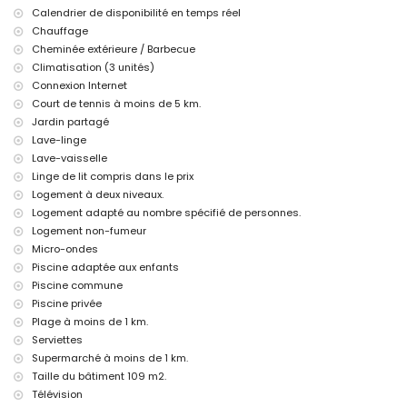
Calendrier de disponibilité en temps réel
Équipements et services en supplément
Chauffage
chauffage central et climatisation
Cheminée extérieure / Barbecue
lit pour enfant/berceau (sur demande)
Climatisation (3 unités)
Sports
Connexion Internet
Court de tennis à moins de 5 km.
tennis (à moins de 5 kilomètres de la villa)
golf (à moins de 10 kilomètres de la villa)
Jardin partagé
Lave-linge
Lave-vaisselle
Linge de lit compris dans le prix
Logement à deux niveaux.
Logement adapté au nombre spécifié de personnes.
Logement non-fumeur
Micro-ondes
Piscine adaptée aux enfants
Piscine commune
Piscine privée
Plage à moins de 1 km.
Serviettes
Supermarché à moins de 1 km.
Taille du bâtiment 109 m2.
Télévision