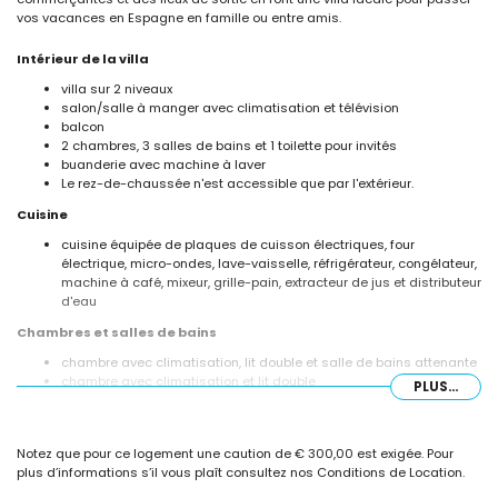
vos vacances en Espagne en famille ou entre amis.
Intérieur de la villa
villa sur 2 niveaux
salon/salle à manger avec climatisation et télévision
balcon
2 chambres, 3 salles de bains et 1 toilette pour invités
buanderie avec machine à laver
Le rez-de-chaussée n'est accessible que par l'extérieur.
Cuisine
cuisine équipée de plaques de cuisson électriques, four
électrique, micro-ondes, lave-vaisselle, réfrigérateur, congélateur,
machine à café, mixeur, grille-pain, extracteur de jus et distributeur
d'eau
Chambres et salles de bains
chambre avec climatisation, lit double et salle de bains attenante
chambre avec climatisation et lit double
PLUS...
salle de bains attenante avec lavabo simple, douche, bidet et
toilettes
salle de bains avec lavabo simple, douche et toilettes
Notez que pour ce logement une caution de € 300,00 est exigée. Pour
salle de bains avec lavabo simple et toilettes
plus d’informations s’il vous plaît consultez nos Conditions de Location.
Extérieur de la villa