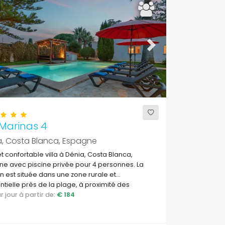
ous
Next
 Marinas 4
a, Costa Blanca, Espagne
et confortable villa à Dénia, Costa Blanca,
e avec piscine privée pour 4 personnes. La
 est située dans une zone rurale et
ntielle près de la plage, à proximité des
rants et bars, à 500 m de la plage Las Marinas,
par jour à partir de:
€ 184
 à 5 km de Javea et à 0,5 km de la
erranée, Javea.