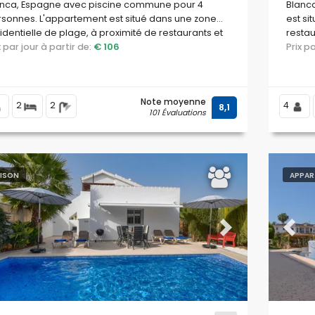
anca, Espagne avec piscine commune pour 4
Blanc
sonnes. L'appartement est situé dans une zone
est si
identielle de plage, à proximité de restaurants et
restau
rs, commerces et supermarchés, et à seulement
ix par jour à partir de:
€ 106
plage
Prix 
 mètres de la plage Las Marinas, Denia.
superm
Marine
Note moyenne
2
2
4
8,1
101 Évaluations
ISON
APPAR
evious
Next
Previ