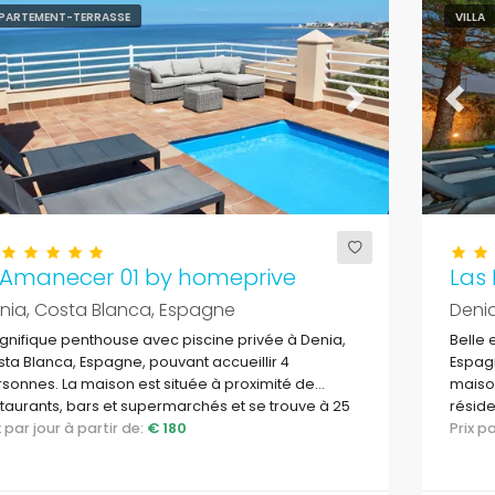
PARTEMENT-TERRASSE
VILLA
evious
Next
Previ
l Amanecer 01 by homeprive
Las
nia, Costa Blanca, Espagne
Deni
nifique penthouse avec piscine privée à Denia,
Belle 
ta Blanca, Espagne, pouvant accueillir 4
Espagn
sonnes. La maison est située à proximité de
maison
taurants, bars et supermarchés et se trouve à 25
réside
'un accès direct à la plage.
ix par jour à partir de:
€ 180
restau
Prix 
Dénia,
Médit