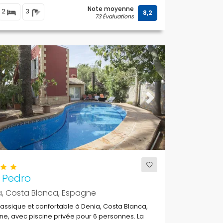
Note moyenne
2
3
8,2
73 Évaluations
ous
Next
 Pedro
a, Costa Blanca, Espagne
classique et confortable à Denia, Costa Blanca,
e, avec piscine privée pour 6 personnes. La