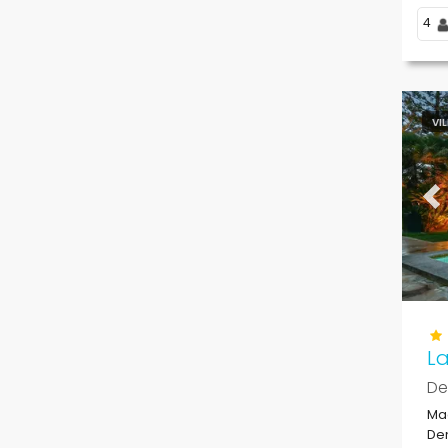
4
VI
Pr
La
De
Mag
Den