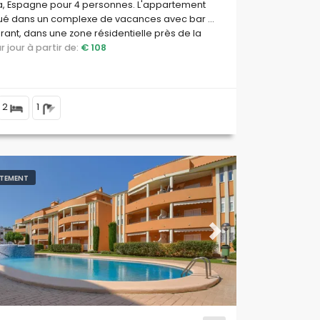
a, Espagne pour 4 personnes. L'appartement
tué dans un complexe de vacances avec bar et
rant, dans une zone résidentielle près de la
, à proximité des commerces et
par jour à partir de:
€ 108
archés, à 2 km de la plage de Playa de les
s et à 0,5 km de la Méditerranée.
2
1
TEMENT
ous
Next