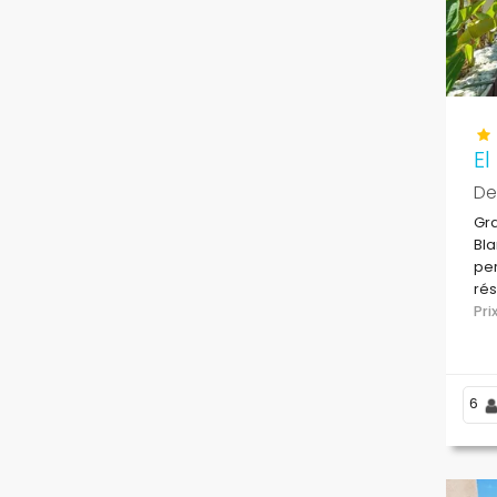
El
De
Gra
Bl
per
rés
Pr
6