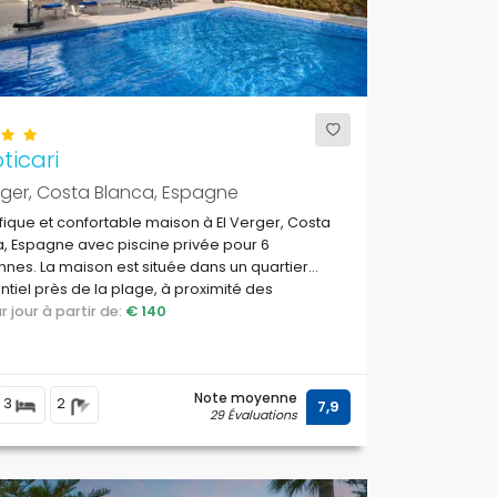
oticari
rger, Costa Blanca, Espagne
ique et confortable maison à El Verger, Costa
, Espagne avec piscine privée pour 6
nes. La maison est située dans un quartier
ntiel près de la plage, à proximité des
rants et bars, à 500 m de la plage Playa
par jour à partir de:
€ 140
drava et à 0,5 km de la mer Méditerranée.
Note moyenne
3
2
7,9
29 Évaluations