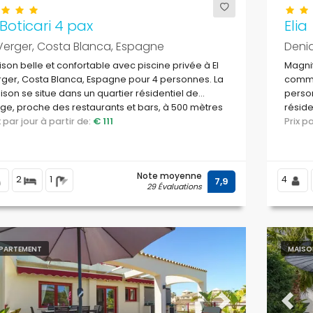
 Boticari 4 pax
Elia
 Verger, Costa Blanca, Espagne
Deni
son belle et confortable avec piscine privée à El
Magni
ger, Costa Blanca, Espagne pour 4 personnes. La
commu
son se situe dans un quartier résidentiel de
person
ge, proche des restaurants et bars, à 500 mètres
réside
la plage Playa L'Almadrava et à 500 mètres de la
ix par jour à partir de:
€ 111
bars, 
Prix 
r Méditerranée.
plage 
Médit
Note moyenne
2
1
4
7,9
29 Évaluations
PARTEMENT
MAISO
evious
Next
Previ