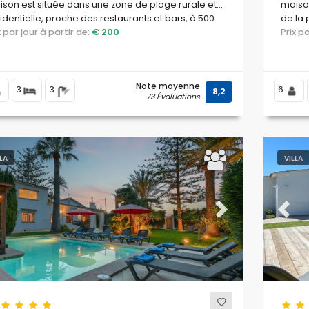
son est située dans une zone de plage rurale et
maison
identielle, proche des restaurants et bars, à 500
de la 
e la plage de Las Marinas, Denia et à 0,5 km de la
ix par jour à partir de:
€ 200
boutiq
Prix 
iterranée, Denia.
plage 
Medite
Note moyenne
3
3
6
8,2
73 Évaluations
LLA
VILLA
evious
Next
Previ