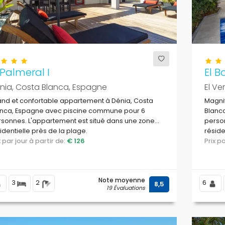
 Palmeral I
El B
nia, Costa Blanca, Espagne
El Ve
nd et confortable appartement à Dénia, Costa
Magnif
anca, Espagne avec piscine commune pour 6
Blanca
sonnes. L'appartement est situé dans une zone
person
identielle près de la plage.
réside
ix par jour à partir de:
€ 126
restau
Prix 
L'Alma
Note moyenne
3
2
6
8,5
19 Évaluations