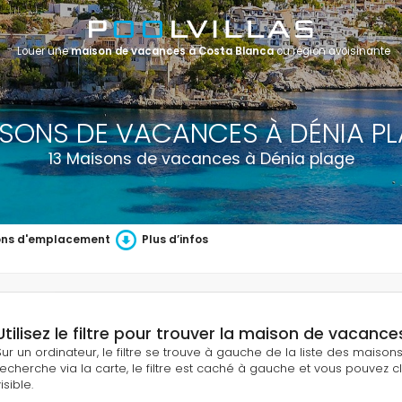
Louer une
maison de vacances à Costa Blanca
ou région avoisinante
SONS DE VACANCES À DÉNIA P
13 Maisons de vacances à Dénia plage
ons d'emplacement
Plus d’infos
Utilisez le filtre pour trouver la maison de vacances
Sur un ordinateur, le filtre se trouve à gauche de la liste des maiso
recherche via la carte, le filtre est caché à gauche et vous pouvez cli
isible.