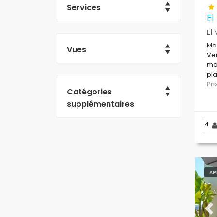
Services
El
El
Mai
Vues
Ver
mai
pla
de 
Pr
Catégories
me
supplémentaires
4
AP
Pr