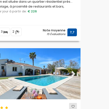
 est située dans un quartier résidentiel près
plage, à proximité de restaurants et bars,
ues et supermarchés, à 100 mètres de la
par jour à partir de:
€ 226
Las Marinas, Denia, et à 0,1 km du
rraneo, Denia.
Note moyenne
3
2
7,7
15 Évaluations
ous
Next