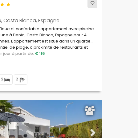
a, Costa Blanca, Espagne
fique et confortable appartement avec piscine
ne à Denia, Costa Blanca, Espagne pour 4
nes. L'appartement est situé dans un quartier
ntiel de plage, à proximité de restaurants et
boutiques et supermarchés, à 500 m de la
par jour à partir de:
€ 116
de Playa de Les Bovetes et à 0,5 km de la mer
erranée.
2
2
N
ous
Next