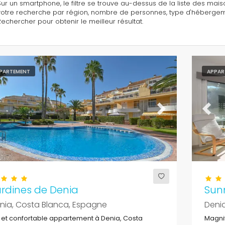
Sur un smartphone, le filtre se trouve au-dessus de la liste des maison
votre recherche par région, nombre de personnes, type d'hébergement,
Rechercher pour obtenir le meilleur résultat.
PARTEMENT
APPAR
evious
Next
Previ
rdines de Denia
Sun
nia, Costa Blanca, Espagne
Deni
 et confortable appartement à Denia, Costa
Magni