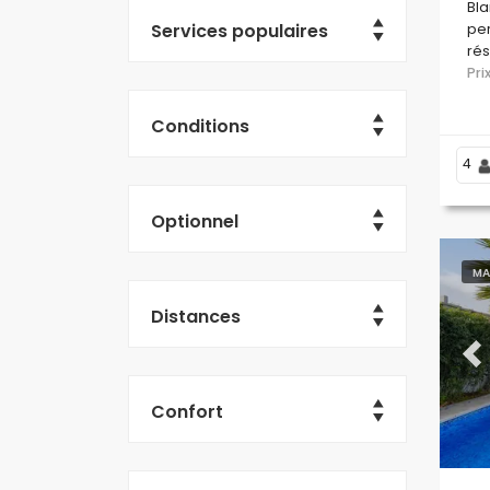
Bl
Services populaires
per
rés
ba
Pr
200
Conditions
4
Optionnel
MA
Distances
Pr
Confort