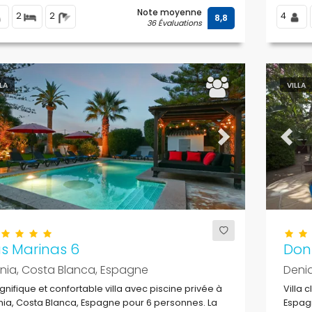
Note moyenne
2
2
4
8,8
36 Évaluations
LLA
VILLA
evious
Next
Previ
s Marinas 6
Don
nia, Costa Blanca, Espagne
Deni
nifique et confortable villa avec piscine privée à
Villa 
ia, Costa Blanca, Espagne pour 6 personnes. La
Espagn