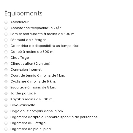
l'appartement)
aéroport le plus proche : Alicante (à moins de 100 kilomètres de
Équipements
l'appartement)
deuxième aéroport le plus proche : Valence (> 100 kilomètres)
Ascenseur
transports publics à proximité : bus à moins de 500 mètres
Assistance téléphonique 24/7
interdiction de fumer
animaux non admis
Bars et restaurants à moins de 500 m.
L'immeuble où se trouve l'hébergement dispose d'un ascenseur.
Bâtiment de 4 étages
L'hébergement est très adapté pour les familles avec enfants
Calendrier de disponibilité en temps réel
Canoë à moins de 500 m.
Installations et services inclus dans le prix de location de
l'appartement
Chauffage
Climatisation (2 unités)
internet (WiFi)
Connexion Internet
fer et planche à repasser
linge de lit et serviettes
Court de tennis à moins de 1 km.
service de réception et service d'urgence 24h/24
Cyclisme à moins de 5 km.
chauffage par air et climatisation
Escalade à moins de 5 km.
Jardin partagé
Installations et services à supplément
Kayak à moins de 500 m.
service d'aéroport
Lave-vaisselle
lit supplémentaire et lit bébé/lit enfant (sur demande)
Linge de lit compris dans le prix
Divertissements et activités de loisirs pour vos vacances à Javea,
Logement adapté au nombre spécifié de personnes.
Costa Blanca
Logement au 1 étage
boîte de nuit et bar (à moins de 500 mètres de la maison)
Logement de plain-pied.