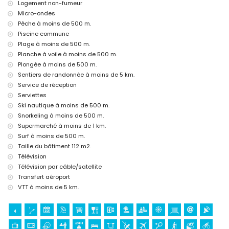
promenade (El Arenal) (à moins de 1000 mètres de la maison)
Logement non-fumeur
cinéma et théâtre (à moins de 5 kilomètres de la maison)
Micro-ondes
Sites et culture à Javea, Costa Blanca
Pêche à moins de 500 m.
Piscine commune
église (Virgen del Loreto) (à moins de 1000 mètres de
Plage à moins de 500 m.
l'hébergement)
Planche à voile à moins de 500 m.
musée (Historico de Javea), monument (Pueblo de Javea),
bâtiment architectural (Historico de Javea) et lieu historique
Plongée à moins de 500 m.
(Pueblo de Javea) (à moins de 5 kilomètres de l'hébergement)
Sentiers de randonnée à moins de 5 km.
ruine (Molinos del Viento et Javea) (à moins de 10 kilomètres de
Service de réception
l'hébergement)
Serviettes
château (Portal de la Villa et Denia) (à moins de 25 kilomètres de
Ski nautique à moins de 500 m.
l'hébergement)
Snorkeling à moins de 500 m.
Sports
Supermarché à moins de 1 km.
tennis, canoë, kayak, pêche, plongée, snorkeling, surf, planche à
Surf à moins de 500 m.
voile et ski nautique (à moins de 1000 mètres de l'appartement)
Taille du bâtiment 112 m2.
randonnée, VTT, cyclisme et escalade (à moins de 5 kilomètres de
Télévision
l'appartement)
Télévision par câble/satellite
golf (Club de Golf, Javea) et équitation (à moins de 10 kilomètres
Transfert aéroport
de l'appartement)
VTT à moins de 5 km.