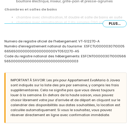
bouilloire électrique, mixeur, grille-pain et presse-agrumes
Chambres et salles de bains
chambre avec climatisation, lit double et salle de bains en suite
chambre avec climatisation et 2 lits simples (190 par 90 cm)
PLUS...
salle de bains en suite avec lavabo simple, douche, bidet et WC
salle de bains avec lavabo simple, douche et WC
Extérieur de l'appartement
Numero de registre oficiel de l'hebergement: VT-512270-A
Numéro d'enregistrement national du tourisme : ESFCTU0000030710005
terrain clôturé
6656500000000000000000VT0512270-A5
piscine commune en forme de lagon
Code du registre national des hébergements: ESFCNT000003071000566
jardin commun avec pelouse et arbres
56500000000000000000000000000003
douche extérieure
coin salon extérieur et coin repas extérieur
garage commun
IMPORTANT À SAVOIR: Les prix pour Appartement EvaMaria à Javea
Plus d'informations
sont indiqués sur la liste des prix par semaine, y compris les frais
ville la plus proche : El Puerto (à moins de 1000 mètres de
supplémentaires. Cela ne signifie pas que vous devez toujours
l'appartement)
louer à la semaine. En dehors de la haute saison, vous pouvez
rivière ou bord de l'eau le plus proche : la Méditerranée (à moins
choisir librement votre jour d'arrivée et de départ en cliquant sur le
de 500 mètres de l'appartement)
calendrier des disponibilités aux dates souhaitées, la location est
plage la plus proche : Montañar I (à moins de 500 mètres de
calculée automatiquement. Si vous le souhaitez, vous pouvez
l'appartement)
réserver directement en ligne avec confirmation immédiate.
port le plus proche : Aduanas (à moins de 1000 mètres de
l'appartement)
parc le plus proche : Montgo (à moins de 5 kilomètres de