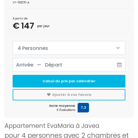
VT-512270-A
À partir de
€ 147
par jour
4 Personnes
Calcul du prix par calendrier
Ajouter à vos favoris
Note moyenne
7,3
5 Évaluations
Appartement EvaMaria à Javea
pour 4 personnes avec 2 chambres et