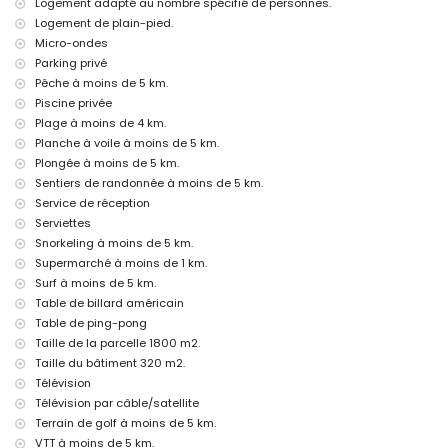
Logement adapté au nombre spécifié de personnes.
Costa Blanca
Logement de plain-pied.
discothèque, bar et promenade (Paseo Marítimo) (à moins de 5
Micro-ondes
kilomètres de la maison)
Parking privé
Curiosités et culture à Jávea, Costa Blanca
Pêche à moins de 5 km.
Piscine privée
musée (Histórico de Jávea, Jávea), église (Virgen de Loreto,
Plage à moins de 4 km.
Puerto, Jávea), ruine (Molinos de Viento, Jávea), monument (Pueblo
de Jávea, Jávea), bâtiment architectural (Pueblo de Jávea, Jávea),
Planche à voile à moins de 5 km.
lieu historique (Pueblo de Jávea et Jávea) (à moins de 5
Plongée à moins de 5 km.
kilomètres de l'hébergement)
Sentiers de randonnée à moins de 5 km.
château (Portal de la Vila et Denia) (à moins de 10 kilomètres de
Service de réception
l'hébergement)
Serviettes
Sports
Snorkeling à moins de 5 km.
Supermarché à moins de 1 km.
tennis, golf (La Sella, Denia), équitation, randonnée, VTT, cyclisme,
escalade, canoë, kayak, pêche, plongée, snorkeling, surf et
Surf à moins de 5 km.
planche à voile (à moins de 5 kilomètres de la maison)
Table de billard américain
ski nautique (à moins de 10 kilomètres de la maison)
Table de ping-pong
Taille de la parcelle 1800 m2.
Taille du bâtiment 320 m2.
Télévision
Télévision par câble/satellite
Terrain de golf à moins de 5 km.
VTT à moins de 5 km.