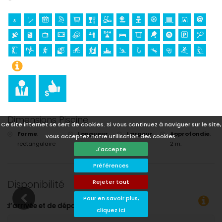
Dimensions Piscine
Ce site internet se sert de cookies. Si vous continuez à naviguer sur le site,
Forme
:
Longueur
:
Largeur
:
Approfondie
:
vous acceptez notre utilisation des cookies.
rectangulaire
10 m.
5 m.
2 m.
J'accepte
Préférences
Disponibilité
Rejeter tout
Pour en savoir plus,
cliquez ici