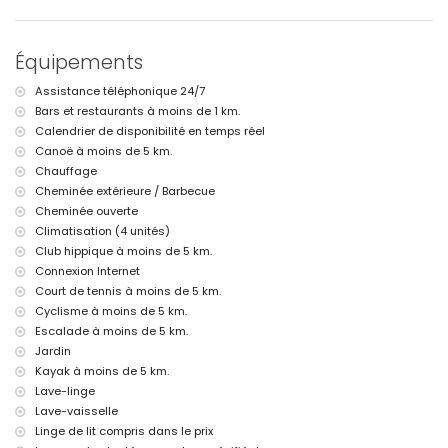
kilomètres de la maison)
plage la plus proche : La Grava, Jávea (à moins de 4 kilomètres de
la maison)
Équipements
port le plus proche : Aduanas del Mar (à moins de 5 kilomètres de
la maison)
Assistance téléphonique 24/7
parc le plus proche : Montgó, Jávea (à moins de 2 kilomètres de la
Bars et restaurants à moins de 1 km.
maison)
aéroport le plus proche : Alicante (à moins de 100 kilomètres de la
Calendrier de disponibilité en temps réel
maison)
Canoë à moins de 5 km.
deuxième aéroport le plus proche : Valence (> 100 kilomètres)
Chauffage
les animaux de compagnie ne sont pas admis
Cheminée extérieure / Barbecue
L'hébergement est très adapté pour les familles avec enfants
Cheminée ouverte
Installations et services inclus dans le prix de location de cette
Climatisation (4 unités)
maison de vacances
Club hippique à moins de 5 km.
internet (WiFi)
Connexion Internet
fer et planche à repasser
Court de tennis à moins de 5 km.
linge de lit et serviettes
Cyclisme à moins de 5 km.
service de réception et service d'urgence 24h/24
Escalade à moins de 5 km.
billard et tennis de table
Jardin
chauffage central et climatisation
Kayak à moins de 5 km.
Installations et services avec supplément
Lave-linge
lit/berceau pour enfants (sur demande)
Lave-vaisselle
Linge de lit compris dans le prix
Divertissements et activités de loisirs pour vos vacances à Jávea,