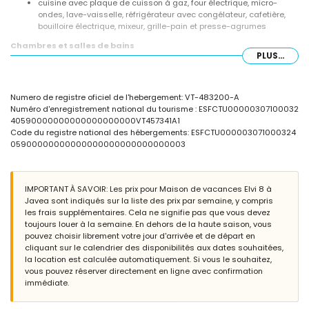
cuisine avec plaque de cuisson à gaz, four électrique, micro-
ondes, lave-vaisselle, réfrigérateur avec congélateur, cafetière,
bouilloire électrique, mixeur, grille-pain et presse-agrumes
Chambres et salles de bains
PLUS...
chambre avec climatisation et lit double (190 x 135 cm)
chambre avec climatisation et lit double (190 x 140 cm)
2 chambres avec climatisation, chacune avec 2 lits simples (190 x
Numero de registre oficiel de l'hebergement: VT-483200-A
90 cm)
Numéro d'enregistrement national du tourisme : ESFCTU00000307100032
salle de bains avec lavabo, baignoire avec douche, bidet et WC
40590000000000000000000VT457341A1
salle de bains avec lavabo, baignoire avec douche et WC
Code du registre national des hébergements: ESFCTU000003071000324
Extérieur de cette maison de vacances
05900000000000000000000000000003
grand terrain clos
piscine privée de 10m x 5m et profondeur de 2m
jardin avec gravier, arbres et mobilier de jardin avec transats
IMPORTANT À SAVOIR: Les prix pour Maison de vacances Elvi 8 à
véranda / jardin d'hiver
Javea sont indiqués sur la liste des prix par semaine, y compris
4 terrasses, dont 2 couvertes
les frais supplémentaires. Cela ne signifie pas que vous devez
barbecue
toujours louer à la semaine. En dehors de la haute saison, vous
douche extérieure
pouvez choisir librement votre jour d'arrivée et de départ en
coin salon et coin repas en plein air
cliquant sur le calendrier des disponibilités aux dates souhaitées,
4 places de parking privées
la location est calculée automatiquement. Si vous le souhaitez,
vous pouvez réserver directement en ligne avec confirmation
Plus d'informations
immédiate.
ville la plus proche : Jávea (à moins de 3 kilomètres de la maison)
rive ou rive la plus proche : Mediterráneo, Jávea (à moins de 4