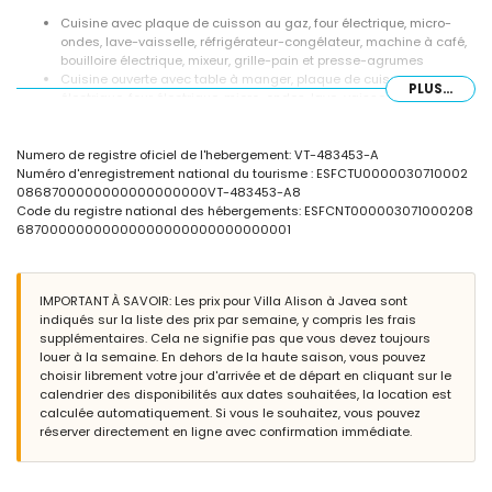
Cuisine avec plaque de cuisson au gaz, four électrique, micro-
ondes, lave-vaisselle, réfrigérateur-congélateur, machine à café,
bouilloire électrique, mixeur, grille-pain et presse-agrumes
Cuisine ouverte avec table à manger, plaque de cuisson
PLUS...
électrique, four électrique, micro-ondes, lave-vaisselle,
réfrigérateur-congélateur, machine à café, bouilloire électrique,
mixeur, grille-pain et presse-agrumes
Numero de registre oficiel de l'hebergement: VT-483453-A
Chambres et salles de bains
Numéro d'enregistrement national du tourisme : ESFCTU0000030710002
0868700000000000000000VT-483453-A8
Chambre climatisée avec lit king size (mesurant 200 par 180 cm)
Code du registre national des hébergements: ESFCNT000003071000208
et salle de bain en suite
68700000000000000000000000000001
Chambre climatisée avec lit queen size (mesurant 200 par 150
cm) et salle de bain en suite
Chambre climatisée avec lit double (mesurant 190 par 135 cm) et
salle de bain en suite
IMPORTANT À SAVOIR: Les prix pour Villa Alison à Javea sont
2 chambres climatisées, chacune avec 2 lits simples (mesurant
indiqués sur la liste des prix par semaine, y compris les frais
200 par 105 cm) et salle de bain en suite
supplémentaires. Cela ne signifie pas que vous devez toujours
Salle de bain en suite avec double lavabo, baignoire/douche, bidet
louer à la semaine. En dehors de la haute saison, vous pouvez
et toilettes
choisir librement votre jour d'arrivée et de départ en cliquant sur le
Salle de bain en suite avec lavabo simple, baignoire, douche et
calendrier des disponibilités aux dates souhaitées, la location est
toilettes
calculée automatiquement. Si vous le souhaitez, vous pouvez
Salle de bain en suite avec double lavabo, douche et toilettes
réserver directement en ligne avec confirmation immédiate.
2 salles de bains en suite, chacune avec lavabo simple, douche et
toilettes
Extérieur de la villa