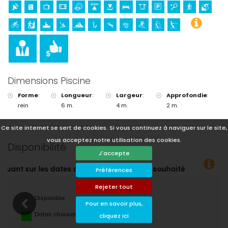
Cyclisme (à moins de 1000 mètres de la villa)
Tennis, randonnée, VTT, escalade, canoë, kayak, pêche, plongée,
snorkeling, surf, planche à voile et ski nautique (à moins de 5
kilomètres de la villa)
Golf (Club de Golf, Jávea) et équitation (à moins de 10 kilomètres
de la villa)
Rafting (à moins de 50 kilomètres de la villa)
Dimensions Piscine
Forme
:
Longueur
:
Largeur
:
Approfondie
:
rein
6 m.
4 m.
2 m.
Ce site internet se sert de cookies. Si vous continuez à naviguer sur le site,
vous acceptez notre utilisation des cookies.
Disponibilité
J'accepte
rt souhaitées !
Préférences
Rejeter tout
Disponible
Pour en savoir plus,
Dates choisies
cliquez ici