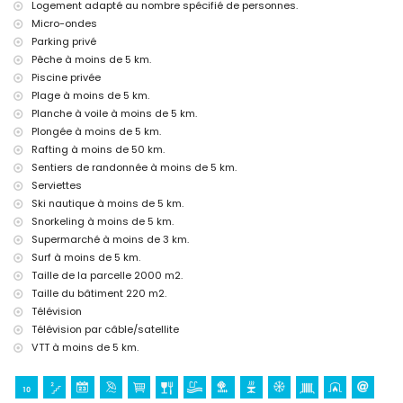
Logement adapté au nombre spécifié de personnes.
Équipements et services inclus dans le prix de location de la villa
Micro-ondes
Internet (WiFi)
Parking privé
Linge de lit et serviettes
Pêche à moins de 5 km.
Service d'urgence 24 heures sur 24
Piscine privée
Chauffage central et climatisation
Plage à moins de 5 km.
Équipements et services avec supplément
Planche à voile à moins de 5 km.
Plongée à moins de 5 km.
Service de blanchisserie
Rafting à moins de 50 km.
Lit supplémentaire et lits/couffins pour enfants (sur demande)
Sentiers de randonnée à moins de 5 km.
Divertissements et loisirs pour vos vacances à Jávea, Costa
Serviettes
Blanca
Ski nautique à moins de 5 km.
Promenade (El Arenal et Jávea) (à moins de 5 kilomètres de la
Snorkeling à moins de 5 km.
maison)
Supermarché à moins de 3 km.
Sites touristiques et culture à Jávea, Costa Blanca
Surf à moins de 5 km.
Taille de la parcelle 2000 m2.
Église (Virgen de Loreto, Puerto et Jávea) (à moins de 5 kilomètres
Taille du bâtiment 220 m2.
de l'hébergement)
Musée (Histórico de Jávea, Jávea), ruine (Molinos de Viento,
Télévision
Jávea), monument (Pueblo de Jávea, Jávea), bâtiment
Télévision par câble/satellite
architectural (Histórico de Jávea, Jávea), lieu historique (Pueblo
VTT à moins de 5 km.
de Jávea et Jávea) (à moins de 10 kilomètres de l'hébergement)
Palais (Valence) (à moins de 25 kilomètres de l'hébergement)
Sports