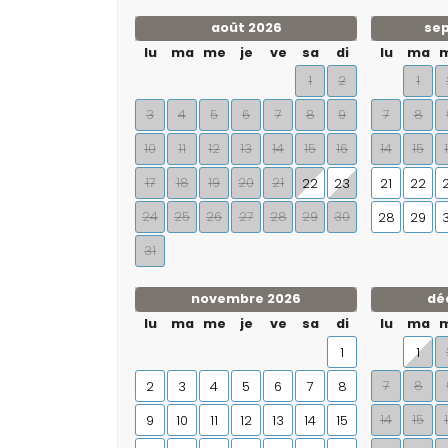
août 2026
se
lu
ma
me
je
ve
sa
di
lu
ma
1
2
1
3
4
5
6
7
8
9
7
8
10
11
12
13
14
15
16
14
15
17
18
19
20
21
22
23
21
22
24
25
26
27
28
29
30
28
29
31
novembre 2026
dé
lu
ma
me
je
ve
sa
di
lu
ma
1
1
7
8
2
3
4
5
6
7
8
14
15
9
10
11
12
13
14
15