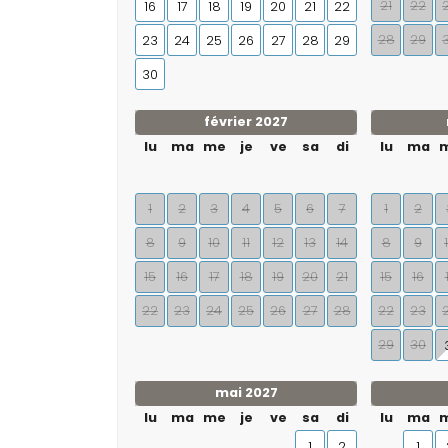
21
22
16
17
18
19
20
21
22
28
29
23
24
25
26
27
28
29
30
février 2027
lu
ma
me
je
ve
sa
di
lu
ma
1
2
3
4
5
6
7
1
2
8
9
10
11
12
13
14
8
9
15
16
17
18
19
20
21
15
16
22
23
24
25
26
27
28
22
23
29
30
mai 2027
lu
ma
me
je
ve
sa
di
lu
ma
1
2
1