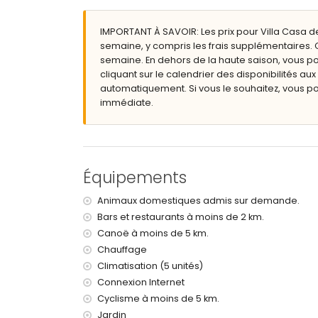
terrain clôturé
piscine privée chauffée mesurant 6m x 4m 
IMPORTANT À SAVOIR: Les prix pour Villa Casa de 
jardin avec gravier et arbres
semaine, y compris les frais supplémentaires. C
2 terrasses, dont 1 couverte
semaine. En dehors de la haute saison, vous pou
barbecue
cliquant sur le calendrier des disponibilités au
douche extérieure
automatiquement. Si vous le souhaitez, vous p
espace de repos extérieur et espace de rep
immédiate.
3 places de parking privées et clôturées
Plus d'informations
ville la plus proche : Jávea (à moins de 10 kil
rivière ou berge la plus proche : Mediterrane
Équipements
plage la plus proche : Cala de la Barraca, Já
port le plus proche : Duanes del Mar, Jávea (à
Animaux domestiques admis sur demande.
parc le plus proche : La Guardia, Jávea (à moi
Bars et restaurants à moins de 2 km.
aéroport le plus proche : Alicante (à moins de
Canoë à moins de 5 km.
deuxième aéroport le plus proche : Valence (
veuillez consulter si les animaux sont autoris
Chauffage
L'hébergement est très adapté pour les fami
Climatisation (5 unités)
Connexion Internet
Installations et services inclus dans le prix de l
Cyclisme à moins de 5 km.
internet (WiFi)
Jardin