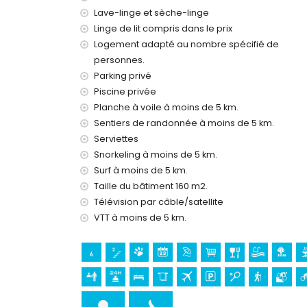
aspirateur, fer et table à repasser
Lave-linge et sèche-linge
linge de lit et serviettes
Linge de lit compris dans le prix
service de réception et service d'urgence 2
chauffage central et climatisation
Logement adapté au nombre spécifié de
personnes.
Installations et services avec supplément
Parking privé
service aéroport
Piscine privée
chauffage de la piscine
Planche à voile à moins de 5 km.
lit/berceau pour enfant (sur demande)
Sentiers de randonnée à moins de 5 km.
Attractions et culture à Jávea, Costa Blanca
Serviettes
Snorkeling à moins de 5 km.
musée (Pueblo Histórico, Jávea), église (San
Surf à moins de 5 km.
monument (Pueblo Histórico, Jávea), édifice a
(Pueblo Histórico et Jávea) (à moins de 10 
Taille du bâtiment 160 m2.
château (Portal de la Vila et Dénia) (à moin
Télévision par câble/satellite
VTT à moins de 5 km.
Sports
tennis, randonnée, VTT, cyclisme, escalade, 
voile et ski nautique (à moins de 5 kilomètres 
golf (Club de Golf de Jávea) et équitation (à 