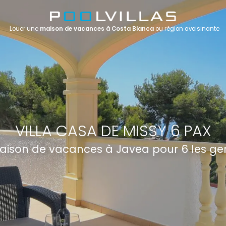
Louer une
maison de vacances à Costa Blanca
ou région avoisinante
VILLA CASA DE MISSY 6 PAX
aison de vacances à Javea pour 6 les ge