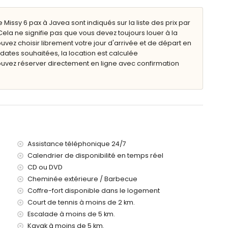
et 2m de profondeur
Missy 6 pax à Javea sont indiqués sur la liste des prix par
ela ne signifie pas que vous devez toujours louer à la
vez choisir librement votre jour d'arrivée et de départ en
x dates souhaitées, la location est calculée
ouvez réserver directement en ligne avec confirmation
as extérieur
omètres de la villa)
o, Jávea (à moins de 5 kilomètres de la villa)
vea (à moins de 5 kilomètres de la villa)
 moins de 10 kilomètres de la villa)
Assistance téléphonique 24/7
ns de 5 kilomètres de la villa)
Calendrier de disponibilité en temps réel
 100 kilomètres de la villa)
CD ou DVD
> 100 kilomètres)
és
Cheminée extérieure / Barbecue
lles avec enfants
Coffre-fort disponible dans le logement
Court de tennis à moins de 2 km.
ocation de la villa
Escalade à moins de 5 km.
Kayak à moins de 5 km.