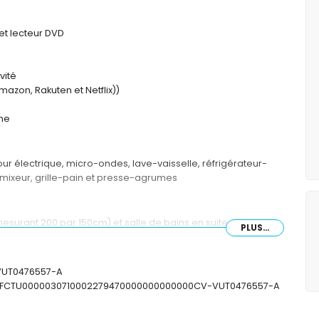
 et lecteur DVD
vité
mazon, Rakuten et Netflix))
ine
ur électrique, micro-ondes, lave-vaisselle, réfrigérateur-
, mixeur, grille-pain et presse-agrumes
mesurant 200 par 150cm) et salle de bains en suite
PLUS...
le de bains en suite
salle de bains en suite
douche, bidet, toilette et sèche-cheveux
-VUT0476557-A
vabo simple, douche, toilette et sèche-cheveux
: ESFCTU0000030710002279470000000000000CV-VUT0476557-A