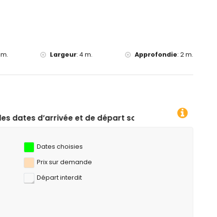
 m.
Largeur
:
4 m.
Approfondie
:
2 m.
t de départ souhaitées !
Dates choisies
Prix ​​sur demande
Départ interdit