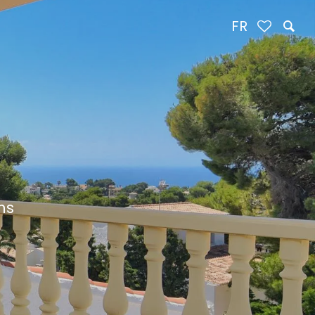
FR
ns