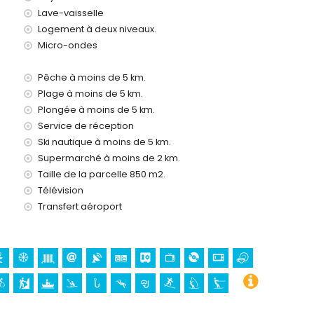
Lave-vaisselle
Logement à deux niveaux.
4 heures sur 24
Micro-ondes
Pêche à moins de 5 km.
Plage à moins de 5 km.
Plongée à moins de 5 km.
Service de réception
Ski nautique à moins de 5 km.
Supermarché à moins de 2 km.
 Bartolomé, Jávea), ruine (Pueblo Histórico, Jávea),
Taille de la parcelle 850 m2.
rchitectural (Pueblo Histórico, Jávea), lieu historique
kilomètres de l'hébergement)
Télévision
s de 25 kilomètres de l'hébergement)
Transfert aéroport
canoë, kayak, pêche, plongée, snorkeling, surf, planche à
de la villa)
moins de 10 kilomètres de la villa)