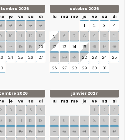
ptembre 2026
octobre 2026
me
je
ve
sa
di
lu
ma
me
je
ve
sa
di
2
3
4
5
6
1
2
3
4
9
10
11
12
13
6
7
8
9
10
11
5
16
17
18
19
16
17
18
20
12
13
14
15
19
20
21
23
24
25
26
27
22
23
24
25
30
26
27
28
29
30
31
cembre 2026
janvier 2027
me
je
ve
sa
di
lu
ma
me
je
ve
sa
di
2
3
4
5
6
1
2
3
9
10
11
12
13
4
5
6
7
8
9
10
16
17
18
19
20
11
12
13
14
15
16
17