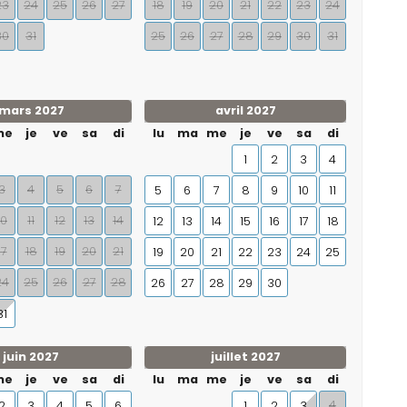
23
24
25
26
27
18
19
20
21
22
23
24
30
31
25
26
27
28
29
30
31
mars 2027
avril 2027
me
je
ve
sa
di
lu
ma
me
je
ve
sa
di
1
2
3
4
3
4
5
6
7
5
6
7
8
9
10
11
10
11
12
13
14
12
13
14
15
16
17
18
17
18
19
20
21
19
20
21
22
23
24
25
24
25
26
27
28
26
27
28
29
30
31
juin 2027
juillet 2027
me
je
ve
sa
di
lu
ma
me
je
ve
sa
di
4
2
3
4
5
6
1
2
3