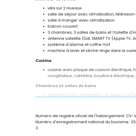
villa sur 2 niveaux
salle de séjour avec climatisation, télévision
salle à manger avec climatisation
balcon couvert
3 chambres, 3 salles de bains et 1 toilette d'in
antenne satellite (Sat, SMART TV (Apple TV, A
système d'alarme et coffre-fort
machine à laver et sèche-linge dans la cuis
Cuisine
cuisine avec plaque de cuisson électrique, fo
congélateur, cafetière, bouilloire électrique
Chambres et salles de bains
chambre avec climatisation, lit queen size (
chambre avec climatisation, lit double et sal
chambre avec climatisation, 2 lits simples et 
salle de bains en suite avec lavabo simple, 
Numero de registre oficiel de l'hebergement: CV
2 salles de bains en suite, chacune avec la
Numéro d'enregistrement national du tourisme 
3
Extérieur de la villa