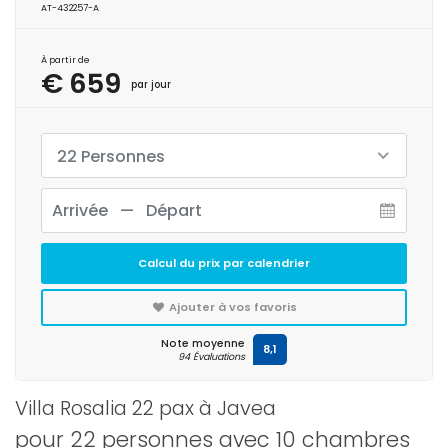
AT-432257-A
À partir de
€ 659
par jour
22 Personnes
Calcul du prix par calendrier
Ajouter à vos favoris
Note moyenne
8,1
94 Évaluations
Villa Rosalia 22 pax à Javea
pour 22 personnes avec 10 chambres