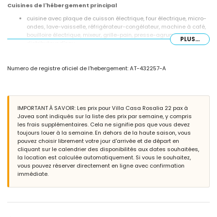
Cuisines de l'hébergement principal
cuisine avec plaque de cuisson électrique, four électrique, micro-
ondes, lave-vaisselle, réfrigérateur-congélateur, machine à café,
bouilloire électrique, mixeur, grille-pain, presse-agrumes et
PLUS...
distributeur d'eau
Chambres et salles de bains de l'hébergement principal
Numero de registre oficiel de l'hebergement: AT-432257-A
3 chambres climatisées, chacune avec lit queen size (mesurant
200 par 160 cm) et salle de bains attenante
chambre avec lit queen size (mesurant 200 par 160 cm),
ventilateur et salle de bains attenante
chambre avec lit queen size (mesurant 200 par 160 cm) et
IMPORTANT À SAVOIR: Les prix pour Villa Casa Rosalia 22 pax à
ventilateur
Javea sont indiqués sur la liste des prix par semaine, y compris
chambre climatisée avec lit queen size (mesurant 200 par 160
les frais supplémentaires. Cela ne signifie pas que vous devez
cm)
toujours louer à la semaine. En dehors de la haute saison, vous
2 chambres, chacune avec 2 lits simples (mesurant 200 par 90
pouvez choisir librement votre jour d'arrivée et de départ en
cm) et ventilateur
cliquant sur le calendrier des disponibilités aux dates souhaitées,
salle de bains attenante avec double vasque, douche et toilette
la location est calculée automatiquement. Si vous le souhaitez,
3 salles de bains attenantes, chacune avec vasque simple,
vous pouvez réserver directement en ligne avec confirmation
douche et toilette
immédiate.
2 salles de bains, chacune avec vasque simple, baignoire/douche
combinée et toilette
salle de bains avec double vasque, douche et toilette
Intérieur de la maison d'hôtes