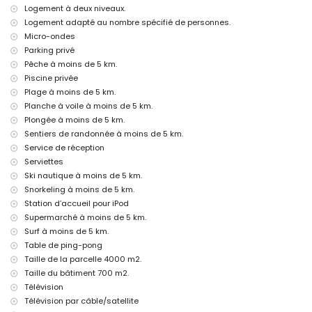
port le plus proche : Puerto Aduanas del Mar, Javea (à moins de 5
Logement à deux niveaux.
kilomètres de la villa)
Logement adapté au nombre spécifié de personnes.
parc le plus proche : Montgo, Javea (à moins de 5 kilomètres de la
Micro-ondes
villa)
Parking privé
aéroport le plus proche : Alicante (à moins de 100 kilomètres de la
Pêche à moins de 5 km.
villa)
deuxième aéroport le plus proche : Valence (> 100 kilomètres)
Piscine privée
animaux de compagnie acceptés
Plage à moins de 5 km.
L'hébergement est très adapté pour les familles avec enfants
Planche à voile à moins de 5 km.
Plongée à moins de 5 km.
Équipements et services inclus dans le prix de location de cette
villa de luxe
Sentiers de randonnée à moins de 5 km.
Service de réception
internet (WiFi)
Serviettes
fer et planche à repasser
linge de lit et serviettes
Ski nautique à moins de 5 km.
service de réception et service d'urgence 24 heures sur 24
Snorkeling à moins de 5 km.
terrain de padel et terrain de football
Station d’accueil pour iPod
ping-pong
Supermarché à moins de 5 km.
chauffage central et climatisation
Surf à moins de 5 km.
Équipements et services en supplément
Table de ping-pong
Taille de la parcelle 4000 m2.
service aéroport
service de blanchisserie
Taille du bâtiment 700 m2.
lit supplémentaire et lits/couvertures pour enfants (sur demande)
Télévision
Télévision par câble/satellite
Activités de divertissement et de loisirs pour vos vacances à