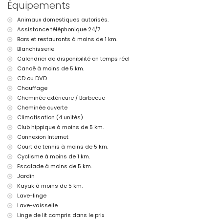
Équipements
salle de séjour avec télévision et lecteur de DVD
cuisine avec plaque de cuisson électrique, four électrique, micro-
Animaux domestiques autorisés.
ondes, lave-vaisselle, réfrigérateur-congélateur, machine à café,
bouilloire électrique, mixeur, grille-pain et presse-agrumes
Assistance téléphonique 24/7
chambre avec lit queen size (mesurant 200 par 160 cm) et
Bars et restaurants à moins de 1 km.
ventilateur
Blanchisserie
chambre avec 4 lits simples (mesurant 200 par 90 cm)
Calendrier de disponibilité en temps réel
salle de bains avec vasque simple, douche et toilette
Canoë à moins de 5 km.
balcon
CD ou DVD
Extérieur de cette villa de luxe
Chauffage
grande parcelle close
Cheminée extérieure / Barbecue
piscine privée mesurant 10 m x 5 m et 2 m de profondeur
Cheminée ouverte
magnifique jardin avec pelouse, gravier, arbres et mobilier de
Climatisation (4 unités)
jardin avec chaises longues
Club hippique à moins de 5 km.
4 terrasses, dont 2 sont couvertes
Connexion Internet
barbecue
douche extérieure
Court de tennis à moins de 5 km.
coin salon extérieur et coin repas extérieur
Cyclisme à moins de 1 km.
3 places de parking couvertes privées et 10 places de parking
Escalade à moins de 5 km.
privées
Jardin
Informations supplémentaires
Kayak à moins de 5 km.
Lave-linge
village le plus proche : Javea (à moins de 5 kilomètres de la villa)
Lave-vaisselle
plage la plus proche : El Arenal, Javea (à moins de 5 kilomètres de
la villa)
Linge de lit compris dans le prix