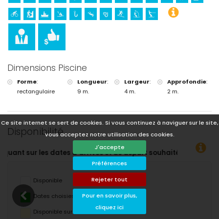
Dimensions Piscine
Forme
:
Longueur
:
Largeur
:
Approfondie
:
rectangulaire
9 m.
4 m.
2 m.
Ce site internet se sert de cookies. Si vous continuez à naviguer sur le site,
Disponibilité
vous acceptez notre utilisation des cookies.
J'accepte
ouhaitées !
Préférences
Rejeter tout
Disponible
Pour en savoir plus,
Dates choisies
cliquez ici
Disponible sur demande