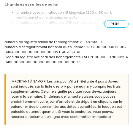
Chambres et salles de bains
chambre avec climatisation, lit king-size (200 x 180 cm),
ventilateur et salle de bains en suite
chambre avec climatisation, 2 lits simples et ventilateur
PLUS...
salle de bains en suite avec lavabo simple, baignoire/douche
combinée et toilette
salle de bains avec lavabo simple, douche et toilette
Numero de registre oficiel de l'hebergement: VT-487659-A
Extérieur de la villa
Numéro d'enregistrement national du tourisme : ESFCTU0000030710002
9404800000000000000000VT-487659-A6
grand terrain clos
Code du registre national des hébergements: ESFCNT000003071000294
piscine privée mesurant 9m x 4m et 2m de profondeur
04800000000000000000000000000007
jardin avec gravier, arbres et mobilier de jardin avec transats
4 terrasses, dont 2 couvertes
barbecue
espace de détente extérieur et espace à manger extérieur
IMPORTANT À SAVOIR: Les prix pour Villa El Elefante 4 pax à Javea
place de parking privée couverte
sont indiqués sur la liste des prix par semaine, y compris les frais
supplémentaires. Cela ne signifie pas que vous devez toujours
Informations supplémentaires
louer à la semaine. En dehors de la haute saison, vous pouvez
ville la plus proche : Jávea (à moins de 5 kilomètres de la villa)
choisir librement votre jour d'arrivée et de départ en cliquant sur le
rivière ou rive la plus proche : Mediterráneo, Jávea (à moins de 5
calendrier des disponibilités aux dates souhaitées, la location est
kilomètres de la villa)
calculée automatiquement. Si vous le souhaitez, vous pouvez
plage la plus proche : El Arenal, Jávea (à moins de 5 kilomètres de
réserver directement en ligne avec confirmation immédiate.
la villa)
port le plus proche : Puerto Aduanas del Mar, Jávea (à moins de 5
kilomètres de la villa)