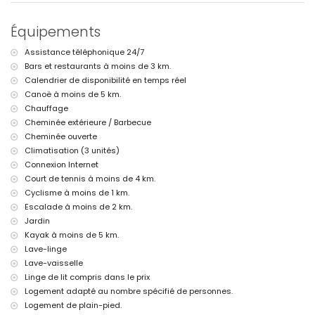
parc le plus proche : Montgó, Jávea (à moins de 1000 mètres de la
villa)
Équipements
aéroport le plus proche : Alicante (à moins de 100 kilomètres de la
villa)
Assistance téléphonique 24/7
deuxième aéroport le plus proche : Valence (> 100 kilomètres)
Bars et restaurants à moins de 3 km.
les animaux de compagnie ne sont pas autorisés
l'hébergement est très adapté aux familles avec enfants
Calendrier de disponibilité en temps réel
Canoë à moins de 5 km.
Équipements et services inclus dans le prix de location de la villa
Chauffage
internet (WiFi)
Cheminée extérieure / Barbecue
fer et planche à repasser
Cheminée ouverte
linge de lit et serviettes
Climatisation (3 unités)
service de réception et service d'urgence 24h/24
Connexion Internet
chauffage par air et climatisation
Court de tennis à moins de 4 km.
Équipements et services avec supplément
Cyclisme à moins de 1 km.
lit/couchette pour enfants (sur demande)
Escalade à moins de 2 km.
Jardin
Divertissement et activités de loisirs pour vos vacances à Jávea,
Kayak à moins de 5 km.
Costa Blanca
Lave-linge
bar (à moins de 5 kilomètres de la maison)
Lave-vaisselle
Sites et culture à Jávea, Costa Blanca
Linge de lit compris dans le prix
Logement adapté au nombre spécifié de personnes.
musée (Histórico de Jávea, Jávea), église (San Bartolomé, Pueblo,
Logement de plain-pied.
Jávea), monument (Pueblo de Jávea, Jávea), bâtiment