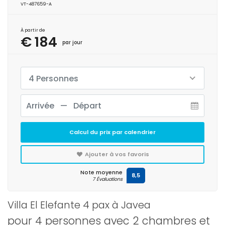
VT-487659-A
À partir de
€ 184
par jour
4 Personnes
Calcul du prix par calendrier
Ajouter à vos favoris
Note moyenne
8,5
7 Évaluations
Villa El Elefante 4 pax à Javea
pour 4 personnes avec 2 chambres et