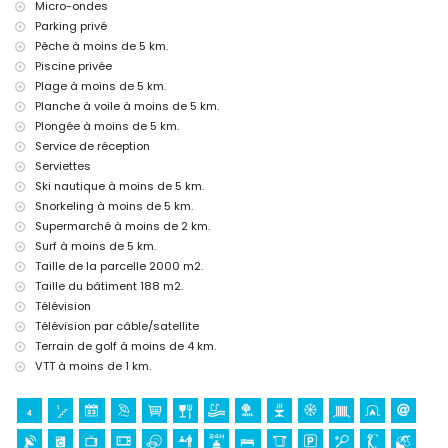
architectural (Pueblo de Jávea, Jávea), lieu historique (Pueblo de
Micro-ondes
Jávea et Jávea) (à moins de 5 kilomètres de l'hébergement)
Parking privé
ruine (Molinos de Viento et Jávea) (à moins de 10 kilomètres de
Pêche à moins de 5 km.
l'hébergement)
Piscine privée
château (Portal de la Vila et Denia) (à moins de 25 kilomètres de
Plage à moins de 5 km.
l'hébergement)
Planche à voile à moins de 5 km.
Sports
Plongée à moins de 5 km.
VTT et cyclisme (à moins de 1000 mètres de la villa)
Service de réception
tennis, golf (Golf la Sella), escalade, canoë, kayak, pêche, plongée,
Serviettes
snorkeling, surf, planche à voile et ski nautique (à moins de 5
Ski nautique à moins de 5 km.
kilomètres de la villa)
Snorkeling à moins de 5 km.
équitation (à moins de 10 kilomètres de la villa)
Supermarché à moins de 2 km.
Surf à moins de 5 km.
Taille de la parcelle 2000 m2.
Taille du bâtiment 188 m2.
Télévision
Télévision par câble/satellite
Terrain de golf à moins de 4 km.
VTT à moins de 1 km.