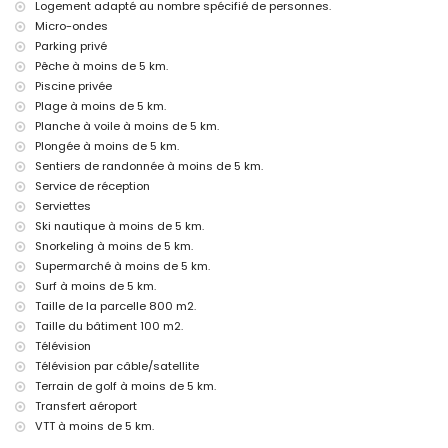
Logement adapté au nombre spécifié de personnes.
musée (Histórico de Jávea, Jávea), église (Virgen de Loreto,
Micro-ondes
Puerto, Jávea), monument (Pueblo de Jávea, Jávea), bâtiment
Parking privé
architectural (Histórico de Jávea, Jávea), lieu historique (Pueblo
Pêche à moins de 5 km.
de Jávea et Jávea) (à moins de 5 kilomètres de l'hébergement)
Piscine privée
ruine (Molinos de Viento et Jávea) (à moins de 10 kilomètres de
Plage à moins de 5 km.
l'hébergement)
château (Portal de la Vila et Dénia) (à moins de 25 kilomètres de
Planche à voile à moins de 5 km.
l'hébergement)
Plongée à moins de 5 km.
Sentiers de randonnée à moins de 5 km.
Sports
Service de réception
tennis, golf (Club de Golf Jávea), randonnée, VTT, cyclisme,
Serviettes
escalade, canoë, kayak, pêche, plongée, snorkeling, surf, planche
Ski nautique à moins de 5 km.
à voile et ski nautique (à moins de 5 kilomètres de la villa)
Snorkeling à moins de 5 km.
équitation (à moins de 10 kilomètres de la villa)
Supermarché à moins de 5 km.
Surf à moins de 5 km.
Taille de la parcelle 800 m2.
Taille du bâtiment 100 m2.
Télévision
Télévision par câble/satellite
Terrain de golf à moins de 5 km.
Transfert aéroport
VTT à moins de 5 km.