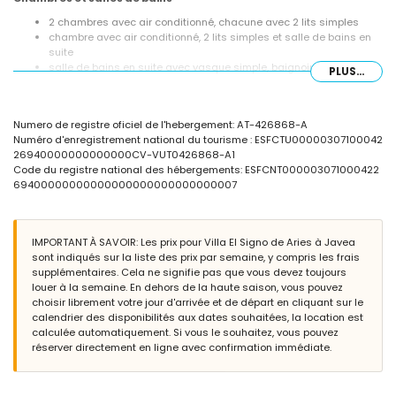
2 chambres avec air conditionné, chacune avec 2 lits simples
chambre avec air conditionné, 2 lits simples et salle de bains en
suite
salle de bains en suite avec vasque simple, baignoire/douche et
PLUS...
toilettes
salle de bains avec vasque simple, douche et toilettes
Extérieur de la villa
Numero de registre oficiel de l'hebergement: AT-426868-A
Numéro d'enregistrement national du tourisme : ESFCTU00000307100042
terrain clos
26940000000000000CV-VUT0426868-A1
piscine privée ronde de 9m x 4m et 2m de profondeur
Code du registre national des hébergements: ESFCNT000003071000422
jardin avec pelouse, gravier, arbres et mobilier de jardin avec
69400000000000000000000000000007
transats
terrasse couverte
barbecue
douche extérieure
IMPORTANT À SAVOIR: Les prix pour Villa El Signo de Aries à Javea
coin salon extérieur et coin repas extérieur
sont indiqués sur la liste des prix par semaine, y compris les frais
place de parking privée
supplémentaires. Cela ne signifie pas que vous devez toujours
louer à la semaine. En dehors de la haute saison, vous pouvez
Informations supplémentaires
choisir librement votre jour d'arrivée et de départ en cliquant sur le
ville la plus proche: Jávea (à moins de 5 kilomètres de la villa)
calendrier des disponibilités aux dates souhaitées, la location est
rivière ou rive la plus proche: Méditerranée, Jávea (à moins de 5
calculée automatiquement. Si vous le souhaitez, vous pouvez
kilomètres de la villa)
réserver directement en ligne avec confirmation immédiate.
plage la plus proche: El Arenal, Jávea (à moins de 5 kilomètres de
la villa)
port le plus proche: Aduanas del Mar, Jávea (à moins de 5