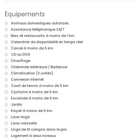
kilomètres de la villa)
parc le plus proche: Pinosol, Jávea (à moins de 2 kilomètres de la
Équipements
villa)
aéroport le plus proche: Alicante (à moins de 100 kilomètres de la
Animaux domestiques autorisés.
villa)
Assistance téléphonique 24/7
deuxième aéroport le plus proche: Valence (> 100 kilomètres)
animaux domestiques admis
Bars et restaurants à moins de 1 km.
L'hébergement est très adapté aux familles avec enfants
Calendrier de disponibilité en temps réel
Canoë à moins de 5 km.
Équipements et services inclus dans le prix de location de la villa
CD ou DVD
internet (WiFi)
Chauffage
fer et planche à repasser
Cheminée extérieure / Barbecue
linge de lit et serviettes
Climatisation (3 unités)
service de réception et service d'urgence 24h/24
chauffage central et climatisation
Connexion Internet
Court de tennis à moins de 5 km.
Équipements et services à supplément
Cyclisme à moins de 5 km.
service aéroport
Escalade à moins de 5 km.
lit supplémentaire et lits/berceaux pour enfants (sur demande)
Jardin
Divertissements et activités de loisirs pour vos vacances à Jávea,
Kayak à moins de 5 km.
Costa Blanca
Lave-linge
Lave-vaisselle
cinéma, théâtre, promenade (El Arenal et Jávea) (à moins de 5
Linge de lit compris dans le prix
kilomètres de la maison)
Logement à deux niveaux.
Curiosités et culture à Jávea, Costa Blanca