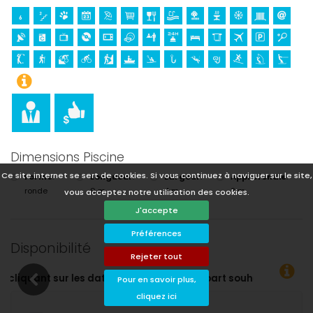
Dimensions Piscine
Ce site internet se sert de cookies. Si vous continuez à naviguer sur le site,
Forme
:
Longueur
:
Largeur
:
Approfondie
:
ronde
9 m.
4 m.
2 m.
vous acceptez notre utilisation des cookies.
J'accepte
Préférences
Disponibilité
Rejeter tout
de départ souhaitées !
Pour en savoir plus,
cliquez ici