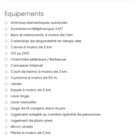
deuxième aéroport le plus proche : Valence (> 100 kilomètres)
animaux domestiques acceptés
Équipements
Le logement est très adapté aux familles avec enfants
Équipements et services inclus dans le prix de location de la villa
Animaux domestiques autorisés.
Assistance téléphonique 24/7
internet (fibre optique)
Bars et restaurants à moins de 1 km.
fer et planche à repasser
linge de lit et serviettes
Calendrier de disponibilité en temps réel
service de réception et service d'urgence 24 heures
Canoë à moins de 5 km.
table de ping-pong
CD ou DVD
Cheminée extérieure / Barbecue
Équipements et services avec supplément
Connexion Internet
service aéroport
Court de tennis à moins de 2 km.
lit supplémentaire et lits/couffins pour enfants (sur demande)
Cyclisme à moins de 50 m.
Activités de divertissement et de loisirs pour vos vacances à
Jardin
Jávea, Costa Blanca
Kayak à moins de 5 km.
cinéma, théâtre, bar et promenade (Arenal Jávea) (à moins de 5
Lave-linge
kilomètres de la maison)
Lave-vaisselle
Linge de lit compris dans le prix
Sites et culture à Jávea, Costa Blanca
Logement adapté au nombre spécifié de personnes.
musée (Histórico de Jávea), ruine (Molinos de Viento, Jávea) et
Logement de plain-pied.
bâtiment architectural (Histórico de Jávea) (à moins de 5
Micro-ondes
kilomètres du logement)
Pêche à moins de 3 km.
église (Virgen de Loreto, Puerto, Jávea), monument (Pueblo de