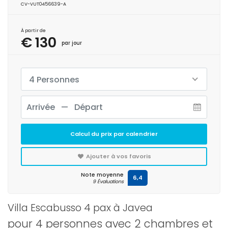
CV-VUT0456639-A
À partir de
€ 130
par jour
4 Personnes
Calcul du prix par calendrier
Ajouter à vos favoris
Note moyenne
6,4
9 Évaluations
Villa Escabusso 4 pax à Javea
pour 4 personnes avec 2 chambres et