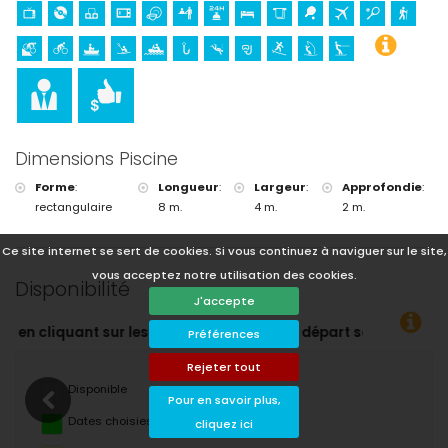
Dimensions Piscine
Forme
:
Longueur
:
Largeur
:
Approfondie
:
rectangulaire
8 m.
4 m.
2 m.
Ce site internet se sert de cookies. Si vous continuez à naviguer sur le site,
vous acceptez notre utilisation des cookies.
Disponibilité
J'accepte
’arrivée et de départ souhaitées !
Préférences
Rejeter tout
Disponible
Pour en savoir plus,
Dates choisies
cliquez ici