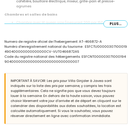
cafetière, bouilloire électrique, mixeur, grille-pain et presse-
agrumes
Chambres et salles de bains
Chambre avec lit queen size (mesurant 200 par 150 cm) et salle
PLUS...
de bain attenante
Chambre avec lit superposé (mesurant 190 par 90 cm)
Chambre avec 2 lits simples (mesurant 200 par 90 cm)
Numero de registre oficiel de l'hebergement: AT-466872-A
Salle de bain attenante avec lavabo simple, douche et toilettes
Numéro d'enregistrement national du tourisme : ESFCTU00000307100019
Salle de bain avec lavabo simple, douche et toilettes
490400000000000000CV-VUT0466872A5
Extérieur de la villa
Code du registre national des hébergements: ESFCNT000003071000194
90400000000000000000000000000007
Grand terrain clos
Piscine privée mesurant 8m x 4m et 2m de profondeur
Merveilleux jardin arboré avec mobilier de jardin et transats
2 terrasses
IMPORTANT À SAVOIR: Les prix pour Villa Ginjoler à Javea sont
Barbecue
indiqués sur la liste des prix par semaine, y compris les frais
Espace salon extérieur et espace repas extérieur
supplémentaires. Cela ne signifie pas que vous devez toujours
louer à la semaine. En dehors de la haute saison, vous pouvez
Informations supplémentaires
choisir librement votre jour d'arrivée et de départ en cliquant sur le
Ville la plus proche: Jávea (à moins de 4 kilomètres de la villa)
calendrier des disponibilités aux dates souhaitées, la location est
Rivière ou bord de mer le plus proche: Mer Méditerranée, Jávea (à
calculée automatiquement. Si vous le souhaitez, vous pouvez
moins de 4 kilomètres de la villa)
réserver directement en ligne avec confirmation immédiate.
Plage la plus proche: El Arenal, Jávea (à moins de 4 kilomètres de
la villa)
Port le plus proche: Puerto Aduanas del Mar (à moins de 5