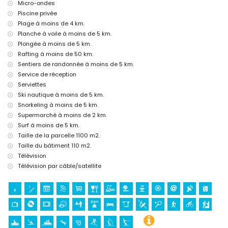
Micro-ondes
Musée (Histórico de Jávea, Jávea), église (Virgen de Loreto,
Piscine privée
Puerto, Jávea), ruines (Molinos de Viento, Jávea), monument
Plage à moins de 4 km.
(Pueblo de Jávea, Jávea), bâtiment architectural (Histórico de
Planche à voile à moins de 5 km.
Jávea, Jávea), lieu historique (Pueblo de Jávea et Jávea) (à moins
Plongée à moins de 5 km.
de 5 kilomètres de l'hébergement)
Rafting à moins de 50 km.
Château (Portal de la Vila et Denia) (à moins de 25 kilomètres de
l'hébergement)
Sentiers de randonnée à moins de 5 km.
Service de réception
Sports
Serviettes
Tennis (à moins de 1000 mètres de la villa)
Ski nautique à moins de 5 km.
Randonnée, cyclisme, canoë, kayak, plongée, snorkeling, surf,
Snorkeling à moins de 5 km.
planche à voile et ski nautique (à moins de 5 kilomètres de la
Supermarché à moins de 2 km.
villa)
Surf à moins de 5 km.
Golf (Golf de Jávea), équitation, VTT et escalade (à moins de 10
kilomètres de la villa)
Taille de la parcelle 1100 m2.
Rafting et pêche (à moins de 50 kilomètres de la villa)
Taille du bâtiment 110 m2.
Télévision
Télévision par câble/satellite