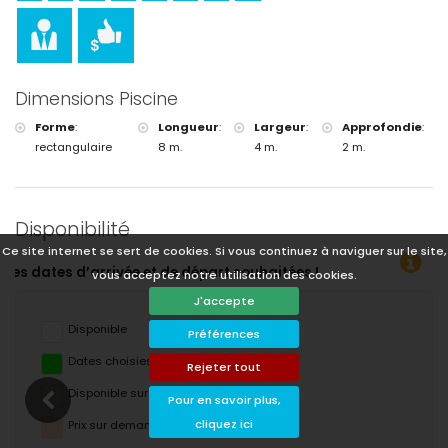
Dimensions Piscine
Forme
:
Longueur
:
Largeur
:
Approfondie
:
rectangulaire
8 m.
4 m.
2 m.
Disponibilité
Ce site internet se sert de cookies. Si vous continuez à naviguer sur le site,
uhaitées !
vous acceptez notre utilisation des cookies.
J'accepte
Disponible
Préférences
Dates choisies
Rejeter tout
Disponible sur demande
Pour en savoir plus,
cliquez ici
Prix ​​sur demande