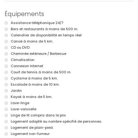
kilomètres de la villa)
Parc le plus proche: Montgó, Jávea (à moins de 10 kilomètres de la
Équipements
villa)
Aéroport le plus proche: Alicante (à moins de 100 kilomètres de la
Assistance téléphonique 24/7
villa)
Bars et restaurants à moins de 500 m.
Deuxième aéroport le plus proche: Valence (> 100 kilomètres)
Fumer n’est pas autorisé
Calendrier de disponibilité en temps réel
Les animaux ne sont pas admis
Canoë à moins de 5 km.
L'hébergement est très adapté pour les familles avec enfants
CD ou DVD
Cheminée extérieure / Barbecue
Services et installations inclus dans le prix de location de la villa
Climatisation
Internet (WiFi)
Connexion Internet
Fer et planche à repasser
Court de tennis à moins de 500 m.
Linge de lit et serviettes
Service de réception et service d'urgence 24 heures sur 24
Cyclisme à moins de 5 km.
Avec climatisation
Escalade à moins de 10 km.
Jardin
Services et installations avec supplément
Kayak à moins de 5 km.
Lit supplémentaire et lits/berceaux pour enfants (sur demande)
Lave-linge
Divertissements et activités de loisirs pour vos vacances à Jávea,
Lave-vaisselle
Costa Blanca
Linge de lit compris dans le prix
Logement adapté au nombre spécifié de personnes.
Discothèque, bar et promenade (El Arenal) (à moins de 5
Logement de plain-pied.
kilomètres de la maison)
Logement non-fumeur
Sites d'intérêt et culture à Jávea, Costa Blanca