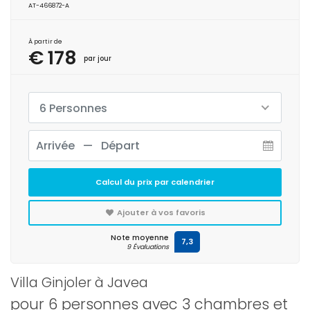
AT-466872-A
À partir de
€ 178
par jour
6 Personnes
Calcul du prix par calendrier
Ajouter à vos favoris
Note moyenne
7,3
9 Évaluations
Villa Ginjoler à Javea
pour 6 personnes avec 3 chambres et