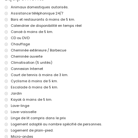
villa)
Animaux domestiques autorisés.
deuxième aéroport le plus proche : Valence (> 100 kilomètres)
Assistance téléphonique 24/7
animaux domestiques admis
L'hébergement est très adapté aux familles avec enfants
Bars et restaurants à moins de 5 km.
Calendrier de disponibilité en temps réel
Installations et services inclus dans le prix de location de la villa
Canoë à moins de 5 km.
internet (fibre optique)
CD ou DVD
aspirateur et fer et planche à repasser
Chauffage
linge de lit et serviettes
Cheminée extérieure / Barbecue
service de réception et service d'urgence 24h/24
Cheminée ouverte
chauffage et climatisation
Climatisation (5 unités)
Installations et services avec supplément
Connexion Internet
lit supplémentaire et lits/couffins pour enfants (sur demande)
Court de tennis à moins de 3 km.
Cyclisme à moins de 5 km.
Divertissements et activités de loisirs pour vos vacances à Xàbia,
Escalade à moins de 5 km.
Costa Blanca
Jardin
promenade (El Arenal et Xàbia) (à moins de 5 kilomètres de la
Kayak à moins de 5 km.
maison)
Lave-linge
Sites et culture à Xàbia, Costa Blanca
Lave-vaisselle
Linge de lit compris dans le prix
musée (Histórico de Xàbia, Xàbia), église (Virgen de Loreto, Puerto,
Xàbia), ruine (Molinos de Viento, Xàbia), monument (Pueblo de
Logement adapté au nombre spécifié de personnes.
Xàbia, Xàbia), bâtiment architectural (Pueblo de Xàbia, Xàbia), site
Logement de plain-pied.
historique (Pueblo de Xàbia et Xàbia) (à moins de 10 kilomètres de
Micro-ondes