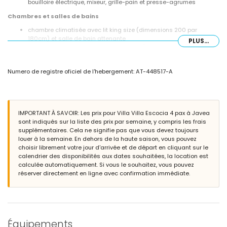
bouilloire électrique, mixeur, grille-pain et presse-agrumes
Chambres et salles de bains
chambre climatisée avec lit king size (dimensions 200 par
180cm) et salle de bain attenante
PLUS...
chambre climatisée avec lit queen size (dimensions 200 par
150cm)
salle de bain attenante avec lavabo simple, baignoire et toilette
Numero de registre oficiel de l'hebergement: AT-448517-A
salle de bain avec lavabo simple, douche et toilette
Extérieur de la villa
terrain clôturé
piscine privée mesurant 10m x 5m et 2,5m de profondeur
IMPORTANT À SAVOIR: Les prix pour Villa Villa Escocia 4 pax à Javea
magnifique jardin arboré avec mobilier de jardin et transats
sont indiqués sur la liste des prix par semaine, y compris les frais
terrasse
supplémentaires. Cela ne signifie pas que vous devez toujours
barbecue
louer à la semaine. En dehors de la haute saison, vous pouvez
espace de détente extérieur
choisir librement votre jour d'arrivée et de départ en cliquant sur le
garage privé et espace de stationnement privé
calendrier des disponibilités aux dates souhaitées, la location est
calculée automatiquement. Si vous le souhaitez, vous pouvez
Plus d'informations
réserver directement en ligne avec confirmation immédiate.
ville la plus proche : Xàbia (à moins de 5 kilomètres de la villa)
plage la plus proche : El Arenal, Xàbia (à moins de 5 kilomètres de
la villa)
port le plus proche : Aduanas del Mar, Xàbia (à moins de 5
kilomètres de la villa)
Équipements
aéroport le plus proche : Alicante (à moins de 100 kilomètres de la