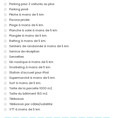
l'hébergement)
Parking pour 2 voitures ou plus
château (Portal de la Vila et Dénia) (à moins de 25 kilomètres de
Parking privé
l'hébergement)
Pêche à moins de 5 km.
Sports
Piscine privée
tennis, randonnée, VTT, cyclisme, escalade, canoë, kayak, rafting,
Plage à moins de 5 km.
pêche, plongée, snorkeling, surf, planche à voile et ski nautique (à
Planche à voile à moins de 5 km.
moins de 5 kilomètres de la villa)
Plongée à moins de 5 km.
golf (Xàbia Golf) et équitation (à moins de 10 kilomètres de la
Rafting à moins de 5 km.
villa)
Sentiers de randonnée à moins de 5 km.
Service de réception
Serviettes
Ski nautique à moins de 5 km.
Snorkeling à moins de 5 km.
Station d’accueil pour iPod
Supermarché à moins de 5 km.
Surf à moins de 5 km.
Taille de la parcelle 1000 m2.
Taille du bâtiment 150 m2.
Télévision
Télévision par câble/satellite
VTT à moins de 5 km.