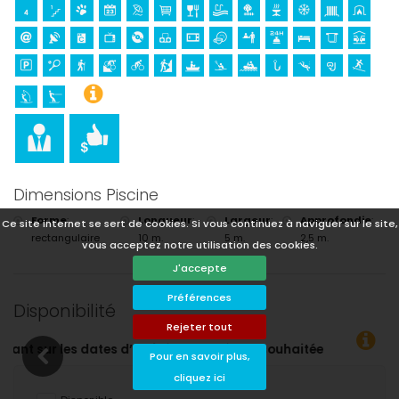
Dimensions Piscine
Forme
:
Longueur
:
Largeur
:
Approfondie
:
Ce site internet se sert de cookies. Si vous continuez à naviguer sur le site,
rectangulaire
10 m.
5 m.
2,5 m.
vous acceptez notre utilisation des cookies.
J'accepte
Préférences
Disponibilité
Rejeter tout
s !
Pour en savoir plus,
cliquez ici