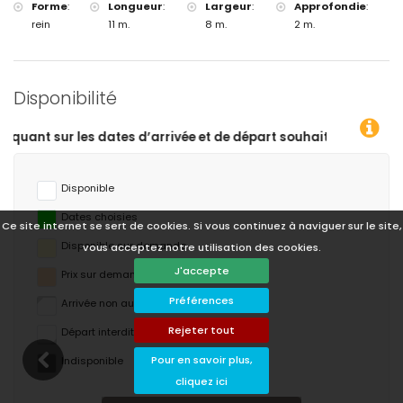
Forme
:
Longueur
:
Largeur
:
Approfondie
:
rein
11 m.
8 m.
2 m.
Disponibilité
rt souhaitées !
Disponible
Dates choisies
Ce site internet se sert de cookies. Si vous continuez à naviguer sur le site,
Disponible sur demande
vous acceptez notre utilisation des cookies.
J'accepte
Prix ​​sur demande
Préférences
Arrivée non autorisée
Rejeter tout
Départ interdit
Pour en savoir plus,
Indisponible
cliquez ici