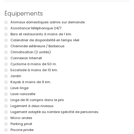
kilomètres de la villa)
plage la plus proche : Playa de la Grava (Jávea) (à moins de 9
Équipements
kilomètres de la villa)
port le plus proche : Port de Xàbia (à moins de 9 kilomètres de la
Animaux domestiques admis sur demande.
villa)
Assistance téléphonique 24/7
parc le plus proche : Macizo del Montgó (à moins de 500 mètres
de la villa)
Bars et restaurants à moins de 1 km.
aéroport le plus proche : Alicante (à moins de 100 kilomètres de la
Calendrier de disponibilité en temps réel
villa)
Cheminée extérieure / Barbecue
deuxième aéroport le plus proche : Valence (à plus de 100
Climatisation (2 unités)
kilomètres)
Connexion Internet
veuillez vous renseigner si les animaux domestiques sont admis
Cyclisme à moins de 50 m.
Le logement est très adapté pour les familles avec enfants
Escalade à moins de 10 km.
Équipements et services inclus dans le prix de location de la villa
Jardin
internet (fibre optique)
Kayak à moins de 9 km.
fer et table à repasser
Lave-linge
linge de lit et serviettes
Lave-vaisselle
service de réception et service d'urgence 24h/24
Linge de lit compris dans le prix
air conditionné
Logement à deux niveaux.
Équipements et services à supplément
Logement adapté au nombre spécifié de personnes.
lit d'appoint et lit/berceau pour enfants (sur demande)
Micro-ondes
Parking privé
Divertissements et activités de loisirs pour vos vacances à Jesús
Piscine privée
Pobre, Costa Blanca