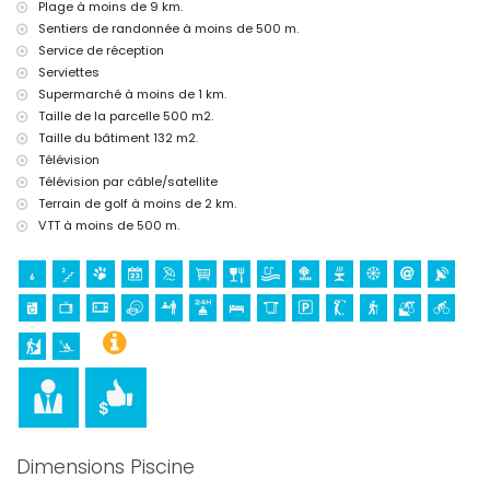
Plage à moins de 9 km.
bar (à moins de 1000 mètres de la maison)
Sentiers de randonnée à moins de 500 m.
Lieux d'intérêt et culture à Jesús Pobre, Costa Blanca
Service de réception
Serviettes
église (Església i convent de Jesús Pobre), monument (Población
Supermarché à moins de 1 km.
Ibérica (Alt de Benimaquia)) et bâtiment architectural (Mercat del
Taille de la parcelle 500 m2.
Riurau) (à moins de 1000 mètres de l'hébergement)
ruine (Tres Molins de Jesús Pobre) (à moins de 5 kilomètres de
Taille du bâtiment 132 m2.
l'hébergement)
Télévision
château (Portal de la Vila et Denia) (à moins de 10 kilomètres de
Télévision par câble/satellite
l'hébergement)
Terrain de golf à moins de 2 km.
lieu historique (Cala del Ministro et Jávea) (à moins de 25
VTT à moins de 500 m.
kilomètres de l'hébergement)
Sports
randonnée, VTT et cyclisme (à moins de 1000 mètres de la villa)
golf (La Sella Golf) (à moins de 5 kilomètres de la villa)
tennis, équitation, escalade, canoë, kayak, pêche, plongée,
snorkeling, surf, planche à voile et ski nautique (à moins de 10
kilomètres de la villa)
Dimensions Piscine