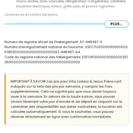
micro-ondes, lave-vaisselle, réfrigérateur-congélateur, cafetière,
bouilloire électrique, mixeur, grille-pain et presse-agrumes
Chambres et salles de bains
chambre avec air conditionné, lit king-size et salle de bains en
PLUS...
suite
chambre avec air conditionné et lit double
chambre avec 2 lits simples
Numero de registre oficiel de l'hebergement: AT-448497-A
salle de bains en suite avec lavabo simple, douche et toilette
Numéro d'enregistrement national du tourisme : ESFCTU0000030550002
salle de bains avec lavabo simple, baignoire/douche et toilette
5195900000000000000000AT-448497-A4
Extérieur de la villa
Code du registre national des hébergements: ESFCNT000003055000251
95900000000000000000000000000003
terrain clôturé
piscine privée en forme de rein mesurant 11m x 8m et 2m de
profondeur
jardin avec gravier, arbres et mobilier de jardin avec transats
IMPORTANT À SAVOIR: Les prix pour Villa Ladera à Jesus Pobre sont
véranda / jardin d'hiver
indiqués sur la liste des prix par semaine, y compris les frais
3 terrasses, dont 2 couvertes
supplémentaires. Cela ne signifie pas que vous devez toujours
barbecue
louer à la semaine. En dehors de la haute saison, vous pouvez
coin salon extérieur et coin repas extérieur
choisir librement votre jour d'arrivée et de départ en cliquant sur le
place de parking privée couverte et 2 places de parking privées
calendrier des disponibilités aux dates souhaitées, la location est
calculée automatiquement. Si vous le souhaitez, vous pouvez
Informations supplémentaires
réserver directement en ligne avec confirmation immédiate.
ville la plus proche : Jesús Pobre (à moins de 1000 mètres de la
villa)
berge ou rive la plus proche : mer Méditerranée (à moins de 9