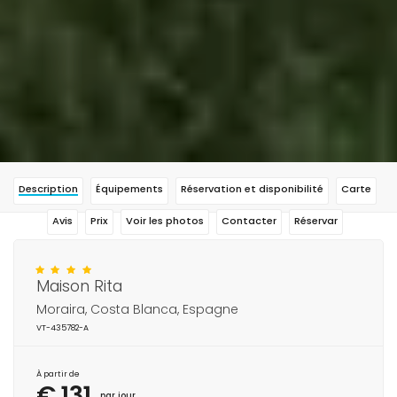
Description
Équipements
Réservation et disponibilité
Carte
Avis
Prix
Voir les photos
Contacter
Réservar
Maison Rita
Moraira, Costa Blanca, Espagne
VT-435782-A
À partir de
€ 131
par jour