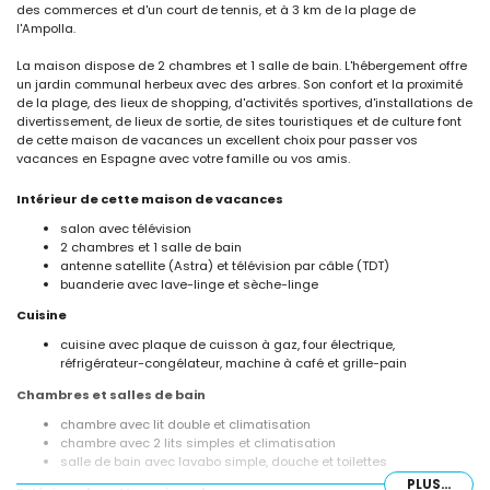
des commerces et d'un court de tennis, et à 3 km de la plage de
l'Ampolla.
La maison dispose de 2 chambres et 1 salle de bain. L'hébergement offre
un jardin communal herbeux avec des arbres. Son confort et la proximité
de la plage, des lieux de shopping, d'activités sportives, d'installations de
divertissement, de lieux de sortie, de sites touristiques et de culture font
de cette maison de vacances un excellent choix pour passer vos
vacances en Espagne avec votre famille ou vos amis.
Intérieur de cette maison de vacances
salon avec télévision
2 chambres et 1 salle de bain
antenne satellite (Astra) et télévision par câble (TDT)
buanderie avec lave-linge et sèche-linge
Cuisine
cuisine avec plaque de cuisson à gaz, four électrique,
réfrigérateur-congélateur, machine à café et grille-pain
Chambres et salles de bain
chambre avec lit double et climatisation
chambre avec 2 lits simples et climatisation
salle de bain avec lavabo simple, douche et toilettes
PLUS...