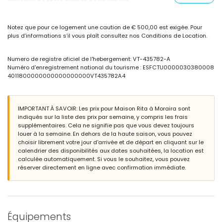
Extérieur de cette maison de vacances
piscine commune en forme de rein
jardin communal herbeux avec des arbres
Notez que pour ce logement une caution de € 500,00 est exigée. Pour
2 terrasses couvertes
plus d’informations s’il vous plaît consultez nos Conditions de Location.
barbecue
espace de détente extérieur et coin repas extérieur
place de parking couverte privée
Numero de registre oficiel de l'hebergement: VT-435782-A
terrasse sur le toit
Numéro d'enregistrement national du tourisme : ESFCTU0000030380008
4011800000000000000000VT435782A4
Plus d'informations
ville la plus proche : Moraira (à moins de 3 kilomètres de la
maison)
IMPORTANT À SAVOIR: Les prix pour Maison Rita à Moraira sont
plage la plus proche : Ampolla (à moins de 3 kilomètres de la
indiqués sur la liste des prix par semaine, y compris les frais
maison)
supplémentaires. Cela ne signifie pas que vous devez toujours
port le plus proche : Moraira (à moins de 3 kilomètres de la
louer à la semaine. En dehors de la haute saison, vous pouvez
maison)
choisir librement votre jour d'arrivée et de départ en cliquant sur le
aéroport le plus proche : El Altet - Alicante (à moins de 100
calendrier des disponibilités aux dates souhaitées, la location est
kilomètres de la maison)
calculée automatiquement. Si vous le souhaitez, vous pouvez
deuxième aéroport le plus proche : Manises - Valence (> 100
réserver directement en ligne avec confirmation immédiate.
kilomètres)
les animaux de compagnie ne sont pas autorisés
Installations et services privés inclus dans le prix de location
fer et planche à repasser
service de réception
Équipements