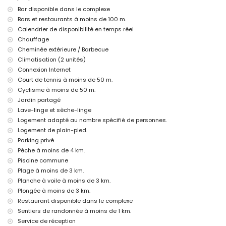
Installations et services privés avec supplément
Bar disponible dans le complexe
internet (WiFi)
Bars et restaurants à moins de 100 m.
chauffage central et climatisation
Calendrier de disponibilité en temps réel
Chauffage
Installations/services communs avec supplément
Cheminée extérieure / Barbecue
court de tennis
Climatisation (2 unités)
Divertissements et activités de loisirs pour vos vacances à
Connexion Internet
Moraira, Costa Blanca
Court de tennis à moins de 50 m.
Cyclisme à moins de 50 m.
bar (à moins de 500 mètres de la maison)
théâtre, discothèque, boîte de nuit et promenade (à moins de 5
Jardin partagé
kilomètres de la maison)
Lave-linge et sèche-linge
Logement adapté au nombre spécifié de personnes.
Sites et culture à Moraira, Costa Blanca
Logement de plain-pied.
musée (Eco Museo Teulada), église (Moraira) et château (Castillo
Parking privé
Moraira) (à moins de 5 kilomètres de l'hébergement)
Pêche à moins de 4 km.
Sports
Piscine commune
Plage à moins de 3 km.
tennis, randonnée et cyclisme (à moins de 1000 mètres de la
maison)
Planche à voile à moins de 3 km.
golf (San Jaime), pêche, plongée, snorkeling, surf et planche à
Plongée à moins de 3 km.
voile (à moins de 5 kilomètres de la maison)
Restaurant disponible dans le complexe
équitation (à moins de 10 kilomètres de la maison)
Sentiers de randonnée à moins de 1 km.
Service de réception