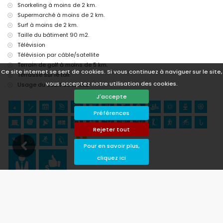
Snorkeling à moins de 2 km.
Supermarché à moins de 2 km.
Surf à moins de 2 km.
Taille du bâtiment 90 m2.
Télévision
Télévision par câble/satellite
Terrain de golf à moins de 5 km.
Ce site internet se sert de cookies. Si vous continuez à naviguer sur le site,
Terrasse sur le toit
vous acceptez notre utilisation des cookies.
Usage du court de tennis
J'accepte
Préférences
Rejeter tout
Pour en savoir plus,
cliquez ici
Disponibilité