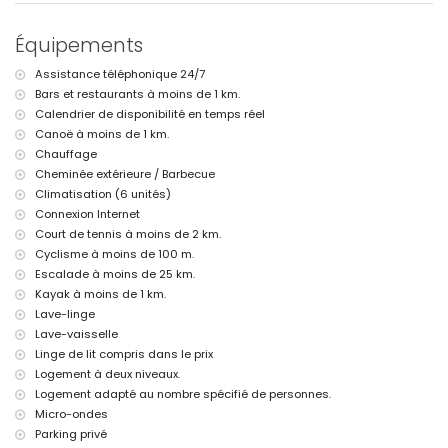
kilomètres de la villa)
plage la plus proche : Plage de L'Ampolla (à moins de 2 kilomètres
Équipements
de la villa)
port le plus proche : Port de Moraira (à moins de 2 kilomètres de la
Assistance téléphonique 24/7
villa)
Bars et restaurants à moins de 1 km.
parc le plus proche : Marjal del Senillar (à moins de 2 kilomètres
de la villa)
Calendrier de disponibilité en temps réel
aéroport le plus proche : Alicante (à moins de 100 kilomètres de la
Canoë à moins de 1 km.
villa)
Chauffage
deuxième aéroport le plus proche : Valence (> 100 kilomètres)
Cheminée extérieure / Barbecue
les animaux de compagnie ne sont pas autorisés
Climatisation (6 unités)
L'hébergement est très adapté aux familles avec enfants
Connexion Internet
Installations et services inclus dans le prix de location de la villa
Court de tennis à moins de 2 km.
internet (WiFi)
Cyclisme à moins de 100 m.
fer et planche à repasser
Escalade à moins de 25 km.
linge de lit et serviettes
Kayak à moins de 1 km.
service de réception et service d'urgence 24 heures sur 24
Lave-linge
chauffage par air et climatisation
Lave-vaisselle
Installations et services à supplément
Linge de lit compris dans le prix
Logement à deux niveaux.
lit supplémentaire et lit/berceau pour enfants (sur demande)
Logement adapté au nombre spécifié de personnes.
Divertissements et activités de loisirs pour vos vacances à
Micro-ondes
Moraira, Costa Blanca
Parking privé