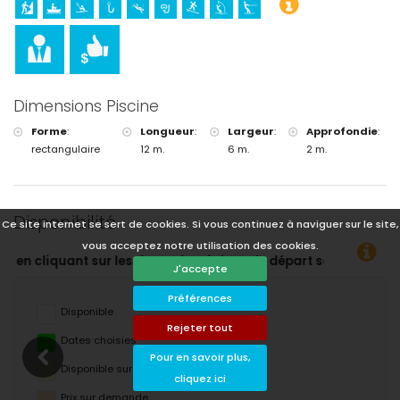
Dimensions Piscine
Forme
:
Longueur
:
Largeur
:
Approfondie
:
rectangulaire
12 m.
6 m.
2 m.
Disponibilité
Ce site internet se sert de cookies. Si vous continuez à naviguer sur le site,
vous acceptez notre utilisation des cookies.
et de départ souhaitées !
J'accepte
Préférences
Disponible
Rejeter tout
Dates choisies
Pour en savoir plus,
Disponible sur demande
cliquez ici
Prix ​​sur demande