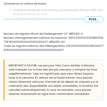
Chambres et salles de bains
chambre climatisée avec lit king size (mesurant 200 par 200 cm)
et salle de bains en suite
2 chambres climatisées, chacune avec lit queen size (mesurant
PLUS...
200 par 160 cm) et salle de bains en suite
chambre climatisée avec lit queen size (mesurant 200 par 160
cm)
Numero de registre oficiel de l'hebergement: VT-485290-A
salle de bains en suite avec double lavabo, douche, bidet et
Numéro d'enregistrement national du tourisme : ESFCTU0000030380009
toilettes
7787600000000000000000VT-485290-A3
2 salles de bains en suite, chacune avec lavabo simple, douche et
Code du registre national des hébergements: ESFCNT000003038000977
toilettes
87600000000000000000000000000007
salle de bains avec lavabo simple, douche et toilettes
Extérieur de la villa
grand terrain clôturé
IMPORTANT À SAVOIR: Les prix pour Villa Casa del Mar à Moraira
piscine privée de 12m x 6m et 2m de profondeur
sont indiqués sur la liste des prix par semaine, y compris les frais
3 terrasses, dont 2 couvertes
supplémentaires. Cela ne signifie pas que vous devez toujours
cuisine extérieure et barbecue
louer à la semaine. En dehors de la haute saison, vous pouvez
coin salon extérieur
choisir librement votre jour d'arrivée et de départ en cliquant sur le
espace de stationnement privé couvert et 2 places de parking
calendrier des disponibilités aux dates souhaitées, la location est
privées
calculée automatiquement. Si vous le souhaitez, vous pouvez
réserver directement en ligne avec confirmation immédiate.
Informations supplémentaires
ville la plus proche : Moraira (à moins de 2 kilomètres de la villa)
rivière ou côte la plus proche : Méditerranée (à moins de 2