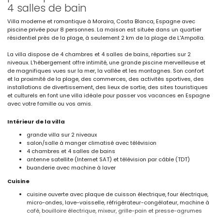
4 salles de bain
Villa moderne et romantique à Moraira, Costa Blanca, Espagne avec
piscine privée pour 8 personnes. La maison est située dans un quartier
résidentiel près de la plage, à seulement 2 km de la plage de L'Ampolla.
La villa dispose de 4 chambres et 4 salles de bains, réparties sur 2
niveaux. L'hébergement offre intimité, une grande piscine merveilleuse et
de magnifiques vues sur la mer, la vallée et les montagnes. Son confort
et la proximité de la plage, des commerces, des activités sportives, des
installations de divertissement, des lieux de sortie, des sites touristiques
et culturels en font une villa idéale pour passer vos vacances en Espagne
avec votre famille ou vos amis.
Intérieur de la villa
grande villa sur 2 niveaux
salon/salle à manger climatisé avec télévision
4 chambres et 4 salles de bains
antenne satellite (Internet SAT) et télévision par câble (TDT)
buanderie avec machine à laver
Cuisine
cuisine ouverte avec plaque de cuisson électrique, four électrique,
micro-ondes, lave-vaisselle, réfrigérateur-congélateur, machine à
café, bouilloire électrique, mixeur, grille-pain et presse-agrumes