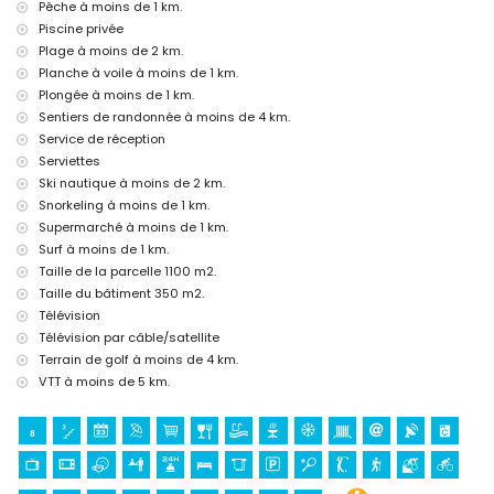
bar (à moins de 500 mètres de la maison)
Pêche à moins de 1 km.
discothèque (à moins de 1000 mètres de la maison)
Piscine privée
promenade (Promenade de Senillar) (à moins de 5 kilomètres de
Plage à moins de 2 km.
la maison)
Planche à voile à moins de 1 km.
Sites touristiques et culturels à Moraira, Costa Blanca
Plongée à moins de 1 km.
Sentiers de randonnée à moins de 4 km.
musée (Moraira), église (Église Notre-Dame des Désemparés),
château (Château de Moraira-Teulada), ruine (Tour de guet du
Service de réception
Cap d'Or), monument (Sculpture "Homme regardant la mer" par
Serviettes
Toni Mari), bâtiment architectural (Château de Moraira) et lieu
Ski nautique à moins de 2 km.
historique (Centre historique) (à moins de 5 kilomètres de
Snorkeling à moins de 1 km.
l'hébergement)
Supermarché à moins de 1 km.
Sports
Surf à moins de 1 km.
Taille de la parcelle 1100 m2.
cyclisme, canoë, kayak, pêche, plongée, snorkeling, surf et planche
à voile (à moins de 1000 mètres de la villa)
Taille du bâtiment 350 m2.
tennis, golf (Club de golf d'Ifach), randonnée, VTT et ski nautique
Télévision
(à moins de 5 kilomètres de la villa)
Télévision par câble/satellite
équitation (à moins de 10 kilomètres de la villa)
Terrain de golf à moins de 4 km.
escalade (à moins de 25 kilomètres de la villa)
VTT à moins de 5 km.