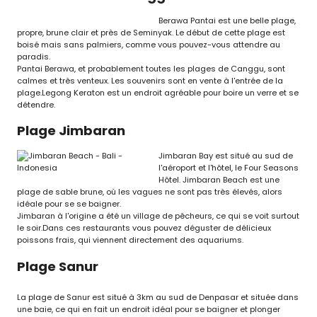
Berawa Pantai est une belle plage,
propre, brune clair et près de Seminyak. Le début de cette plage est
boisé mais sans palmiers, comme vous pouvez-vous attendre au
paradis.
Pantai Berawa, et probablement toutes les plages de Canggu, sont
calmes et très venteux. Les souvenirs sont en vente à l'entrée de la
plage.Legong Keraton est un endroit agréable pour boire un verre et se
détendre.
Plage Jimbaran
Jimbaran Bay est situé au sud de
l'aéroport et l'hôtel, le Four Seasons
Hôtel. Jimbaran Beach est une
plage de sable brune, où les vagues ne sont pas très élevés, alors
idéale pour se se baigner.
Jimbaran à l'origine a été un village de pêcheurs, ce qui se voit surtout
le soir.Dans ces restaurants vous pouvez déguster de délicieux
poissons frais, qui viennent directement des aquariums.
Plage Sanur
La plage de Sanur est situé à 3km au sud de Denpasar et située dans
une baie, ce qui en fait un endroit idéal pour se baigner et plonger