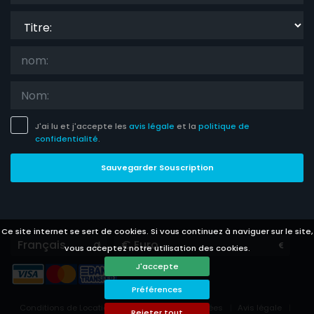
Titre:
J'ai lu et j'accepte les
avis légale
et la
politique de
confidentialité
.
Sauvegarder Souscription
Ce site internet se sert de cookies. Si vous continuez à naviguer sur le site,
Languages
Currencies
vous acceptez notre utilisation des cookies.
J'accepte
Préférences
Conditions de Location
Protection de données
Avis légale
Rejeter tout