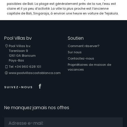
paisibles de Bali. La plage est généralement près de la rue, l'eau est
claire et il ya peu d'activité. La ville la plus proche est l'ancienne
capitale de Bali, Singaraja, à environ une heure en voiture de Tejakula.
Pool Villas bv
Soutien
Pool Villas b.v.
Comment réserver?
Torenlaan 9
Sur nous
1261 GA Blaricum
Contactez-nous
Pays-Bas
Propriétaires de maison de
Tel: +34 960 628 101
vacances
www.poolvillascostablanca.com
Visit our Facebook page
SUIVEZ-NOUS
Ne manquez jamais nos offres