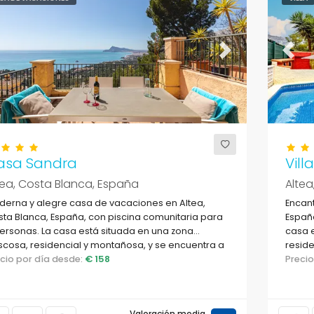
evious
Next
Previ
asa Sandra
Vill
tea, Costa Blanca, España
Altea
erna y alegre casa de vacaciones en Altea,
Encant
ta Blanca, España, con piscina comunitaria para
España
ersonas. La casa está situada en una zona
casa e
cosa, residencial y montañosa, y se encuentra a
reside
km de la playa de Campomanes.
ecio por día desde:
€ 158
Preci
Valoración media