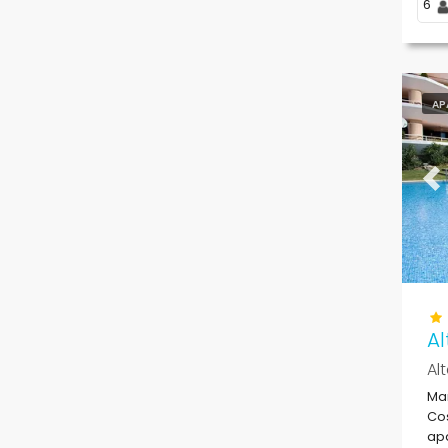
6
AP
Pr
A
Al
Mar
Cos
apa