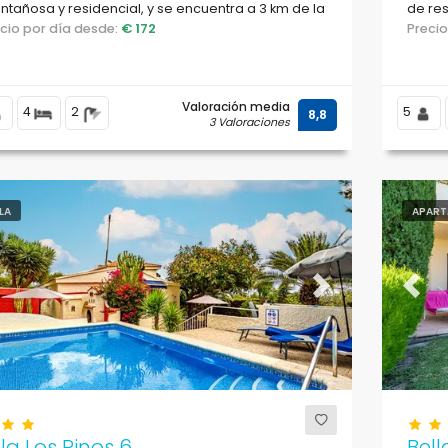
tañosa y residencial, y se encuentra a 3 km de la
de res
ya de La Olla.
ecio por día desde:
€ 172
200 m 
Preci
Valoración media
4
2
5
8,8
3 Valoraciones
LLA
APART
evious
Next
Previ
lla Los Pinos 6
Bel