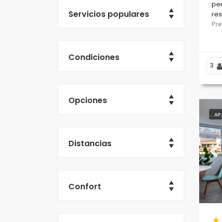
per
Servicios populares
res
tie
Pr
de 
Condiciones
3
Opciones
AP
Distancias
Pr
Confort