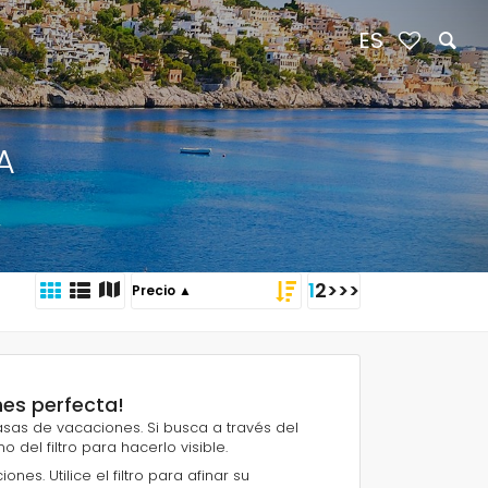
ES
A
1
2
>
>>
ones perfecta!
 casas de vacaciones. Si busca a través del
o del filtro para hacerlo visible.
nes. Utilice el filtro para afinar su