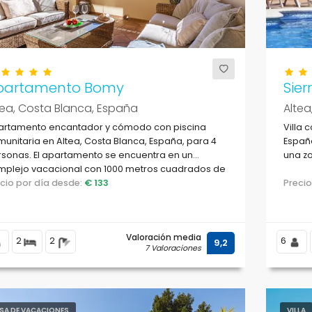
partamento Bomy
Sier
tea, Costa Blanca, España
Altea
artamento encantador y cómodo con piscina
Villa 
unitaria en Altea, Costa Blanca, España, para 4
España
sonas. El apartamento se encuentra en un
una zo
mplejo vacacional con 1000 metros cuadrados de
talaciones comunes, en una zona residencial
ecio por día desde:
€ 133
Preci
ca de la playa, a pocos pasos de restaurantes y
es, a 100 m de la playa de la Olla y a 0.
Valoración media
2
2
6
9,2
7 Valoraciones
SA DE VACACIONES
VILLA