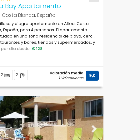
ea Bay Apartamento
, Costa Blanca, España
lloso y alegre apartamento en Altea, Costa
, España, para 4 personas. El apartamento
ituado en una zona residencial de playa, cerca
taurantes y bares, tiendas y supermercados, y
 de la playa Albir-Altea.
o por día desde:
€ 128
Valoración media
2
2
9,0
1 Valoraciones
ous
Next