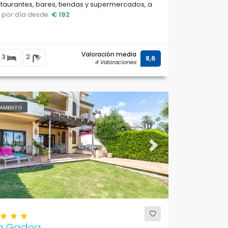
taurantes, bares, tiendas y supermercados, a
de la playa y a 0.
o por día desde:
€ 192
Valoración media
3
2
8,6
4 Valoraciones
AMENTO
ous
Next
la Gadea