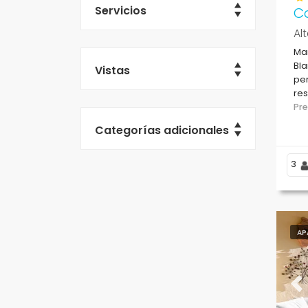
Servicios
C
Al
Ma
Bla
Vistas
per
res
tie
Pr
Oll
Categorías adicionales
3
AP
Pr