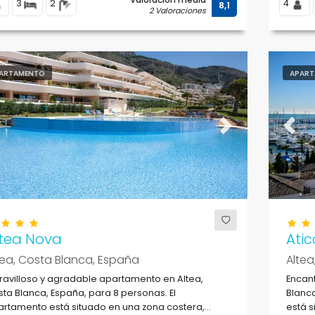
3
2
4
8,1
2 Valoraciones
ARTAMENTO
APART
evious
Next
Previ
ltea Nova
Atic
tea, Costa Blanca, España
Altea
avilloso y agradable apartamento en Altea,
Encant
ta Blanca, España, para 8 personas. El
Blanca
rtamento está situado en una zona costera,
está s