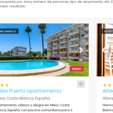
búsqueda por zona, número de personas, tipo de alojamiento, etc. El
mejor resultado.
ARTAMENTO
APART
evious
Next
Previ
NUEVO
ltea Puerto apartamento
Alte
tea, Costa Blanca, España
Altea
rtamento clásico y alegre en Altea, Costa
Hermo
nca, España, con piscina comunitaria para 3
Blanca