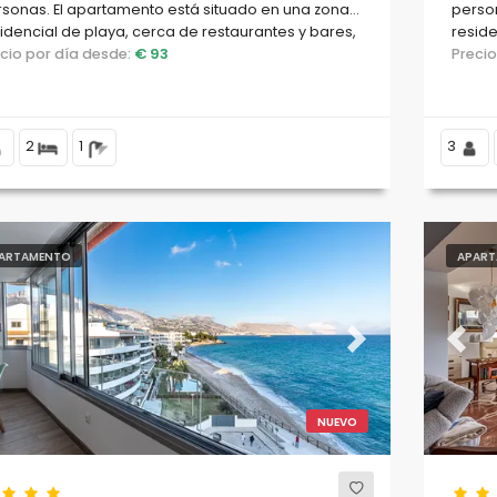
sonas. El apartamento está situado en una zona
person
idencial de playa, cerca de restaurantes y bares,
reside
ndas y supermercados, y se encuentra a 200 m
ecio por día desde:
€ 93
superm
Preci
la playa de Altea.
2
1
3
ARTAMENTO
APART
evious
Next
Previ
NUEVO