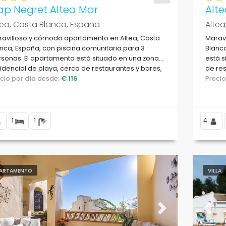
ap Negret Altea Mar
Alt
tea, Costa Blanca, España
Altea
ravilloso y cómodo apartamento en Altea, Costa
Maravi
nca, España, con piscina comunitaria para 3
Blanca
sonas. El apartamento está situado en una zona
está s
idencial de playa, cerca de restaurantes y bares,
de res
ndas y supermercados, y a 25 m de la playa de la
ecio por día desde:
€ 116
a 50 m
Preci
a.
1
1
4
ARTAMENTO
VILLA
evious
Next
Previ