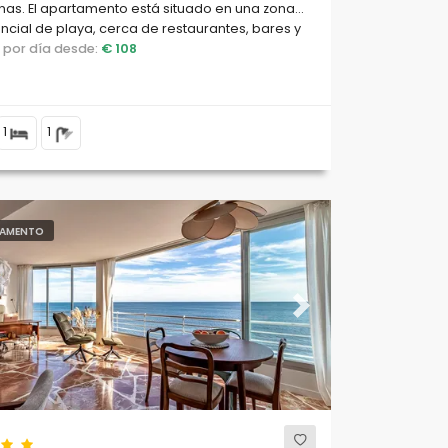
as. El apartamento está situado en una zona
ncial de playa, cerca de restaurantes, bares y
ercados, y se encuentra a 100 m de la playa.
o por día desde:
€ 108
1
1
AMENTO
ous
Next