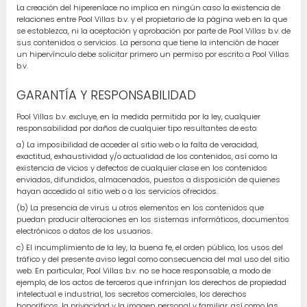
La creación del hiperenlace no implica en ningún caso la existencia de
relaciones entre Pool Villas b.v. y el propietario de la página web en la que
se establezca, ni la aceptación y aprobación por parte de Pool Villas b.v. de
sus contenidos o servicios. La persona que tiene la intención de hacer
un hipervínculo debe solicitar primero un permiso por escrito a Pool Villas
b.v.
GARANTÍA Y RESPONSABILIDAD
Pool Villas b.v. excluye, en la medida permitida por la ley, cualquier
responsabilidad por daños de cualquier tipo resultantes de esto:
a) La imposibilidad de acceder al sitio web o la falta de veracidad,
exactitud, exhaustividad y/o actualidad de los contenidos, así como la
existencia de vicios y defectos de cualquier clase en los contenidos
enviados, difundidos, almacenados, puestos a disposición de quienes
hayan accedido al sitio web o a los servicios ofrecidos.
(b) La presencia de virus u otros elementos en los contenidos que
puedan producir alteraciones en los sistemas informáticos, documentos
electrónicos o datos de los usuarios.
c) El incumplimiento de la ley, la buena fe, el orden público, los usos del
tráfico y del presente aviso legal como consecuencia del mal uso del sitio
web. En particular, Pool Villas b.v. no se hace responsable, a modo de
ejemplo, de los actos de terceros que infrinjan los derechos de propiedad
intelectual e industrial, los secretos comerciales, los derechos
honoríficos, la privacidad y la imagen personal y familiar, así como las