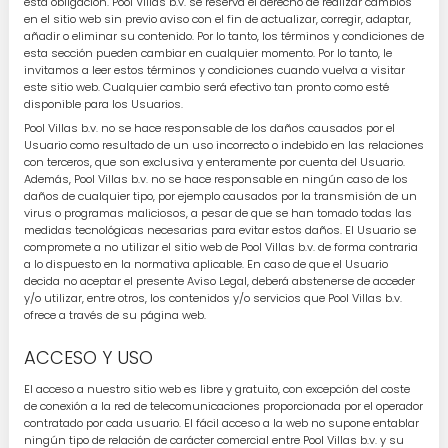
esta obligación. Pool Villas b.v. se reserva el derecho de realizar cambios
en el sitio web sin previo aviso con el fin de actualizar, corregir, adaptar,
añadir o eliminar su contenido. Por lo tanto, los términos y condiciones de
esta sección pueden cambiar en cualquier momento. Por lo tanto, le
invitamos a leer estos términos y condiciones cuando vuelva a visitar
este sitio web. Cualquier cambio será efectivo tan pronto como esté
disponible para los Usuarios.
Pool Villas b.v. no se hace responsable de los daños causados por el
Usuario como resultado de un uso incorrecto o indebido en las relaciones
con terceros, que son exclusiva y enteramente por cuenta del Usuario.
Además, Pool Villas b.v. no se hace responsable en ningún caso de los
daños de cualquier tipo, por ejemplo causados por la transmisión de un
virus o programas maliciosos, a pesar de que se han tomado todas las
medidas tecnológicas necesarias para evitar estos daños. El Usuario se
compromete a no utilizar el sitio web de Pool Villas b.v. de forma contraria
a lo dispuesto en la normativa aplicable. En caso de que el Usuario
decida no aceptar el presente Aviso Legal, deberá abstenerse de acceder
y/o utilizar, entre otros, los contenidos y/o servicios que Pool Villas b.v.
ofrece a través de su página web.
ACCESO Y USO
El acceso a nuestro sitio web es libre y gratuito, con excepción del coste
de conexión a la red de telecomunicaciones proporcionada por el operador
contratado por cada usuario. El fácil acceso a la web no supone entablar
ningún tipo de relación de carácter comercial entre Pool Villas b.v. y su