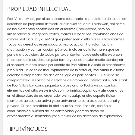
PROPIEDAD INTELECTUAL
Pool Villas b.v. es, por sí sola o como cesionario, la propietaria de todos los
derechos de propiedad intelectual e industrial de su sitio web, así como
de los elementos contenidos en el mismo (incluyendo, pero no
limitándose a, imágenes, textos, marcas o logotipos, combinaciones de
colores, estructura y diseño) que pertenecen a ella o a sus licenciantes.
Todos los derechos reservados. La reproducción, transformación,
distribución y comunicación pública, incluyendo la forma en que se
pone a disposición, de todo o parte del contenido de este sitio web, con
fines comerciales, de cualquier forma y por cualquier medio técnico, sin
el consentimiento previo por escrito de Pool Villas b.v. está expresamente
prohibida. En caso de incumplimiento de lo anterior, Pool Villas b.v. tiene
derecho a emprender las acciones legales pertinentes. El usuario se
compromete a respetar los derechos de propiedad intelectual e industrial
de Pool Villas b.v. como propietario o cesionario. Podrá visualizar los
elementos del sitio web e incluso imprimirlos, copiarlos y almacenarlos
en el disco duro de su ordenador o en cualquier otro soporte físico
siempre que sea exclusiva y exclusivamente para su uso personal y
privado. Queda prohibida la distribución, modificación, cesión o
comunicación pública de los contenidos y demás actos no
expresamente autorizados por el titular de los derechos de explotación.
HIPERVÍNCULOS