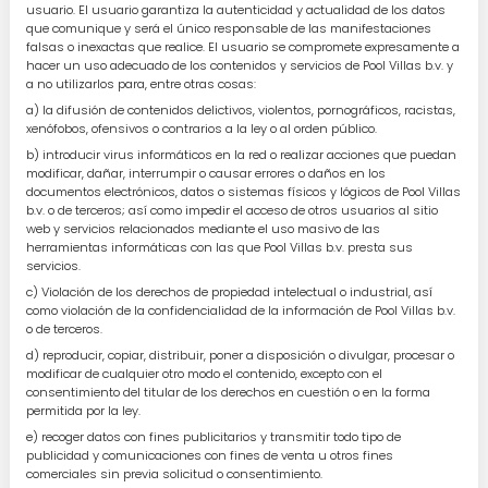
usuario. El usuario garantiza la autenticidad y actualidad de los datos
que comunique y será el único responsable de las manifestaciones
falsas o inexactas que realice. El usuario se compromete expresamente a
hacer un uso adecuado de los contenidos y servicios de Pool Villas b.v. y
a no utilizarlos para, entre otras cosas:
a) la difusión de contenidos delictivos, violentos, pornográficos, racistas,
xenófobos, ofensivos o contrarios a la ley o al orden público.
b) introducir virus informáticos en la red o realizar acciones que puedan
modificar, dañar, interrumpir o causar errores o daños en los
documentos electrónicos, datos o sistemas físicos y lógicos de Pool Villas
b.v. o de terceros; así como impedir el acceso de otros usuarios al sitio
web y servicios relacionados mediante el uso masivo de las
herramientas informáticas con las que Pool Villas b.v. presta sus
servicios.
c) Violación de los derechos de propiedad intelectual o industrial, así
como violación de la confidencialidad de la información de Pool Villas b.v.
o de terceros.
d) reproducir, copiar, distribuir, poner a disposición o divulgar, procesar o
modificar de cualquier otro modo el contenido, excepto con el
consentimiento del titular de los derechos en cuestión o en la forma
permitida por la ley.
e) recoger datos con fines publicitarios y transmitir todo tipo de
publicidad y comunicaciones con fines de venta u otros fines
comerciales sin previa solicitud o consentimiento.