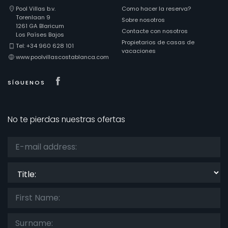
Pool Villas b.v.
Como hacer la reserva?
Torenlaan 9
Sobre nosotros
1261 GA Blaricum
Contacte con nosotros
Los Países Bajos
Propietarios de casas de
Tel: +34 960 628 101
vacaciones
www.poolvillascostablanca.com
Visit our Facebook page
SÍGUENOS
No te pierdas nuestras ofertas
Title: