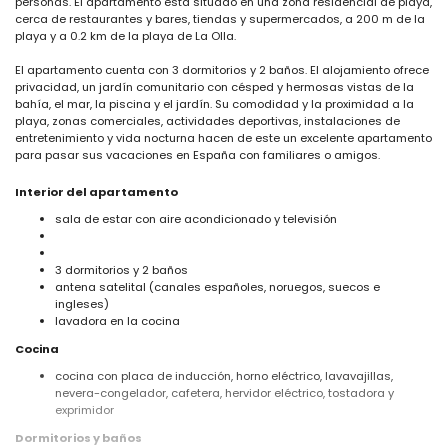
personas. El apartamento está situado en una zona residencial de playa,
cerca de restaurantes y bares, tiendas y supermercados, a 200 m de la
playa y a 0.2 km de la playa de La Olla.
El apartamento cuenta con 3 dormitorios y 2 baños. El alojamiento ofrece
privacidad, un jardín comunitario con césped y hermosas vistas de la
bahía, el mar, la piscina y el jardín. Su comodidad y la proximidad a la
playa, zonas comerciales, actividades deportivas, instalaciones de
entretenimiento y vida nocturna hacen de este un excelente apartamento
para pasar sus vacaciones en España con familiares o amigos.
Interior del apartamento
sala de estar con aire acondicionado y televisión
3 dormitorios y 2 baños
antena satelital (canales españoles, noruegos, suecos e
ingleses)
lavadora en la cocina
Cocina
cocina con placa de inducción, horno eléctrico, lavavajillas,
nevera-congelador, cafetera, hervidor eléctrico, tostadora y
exprimidor
Dormitorios y baños