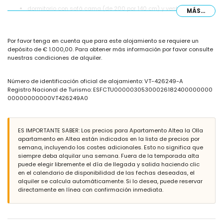
dormitorio con sofá cama (de 200 por 140 cm) y ventilador
MÁS...
dormitorio con aire acondicionado y cama tamaño queen (de
200 por 160 cm) y televisión
dormitorio con cama doble y ventilador
Por favor tenga en cuenta que para este alojamiento se requiere un
baño con lavabo individual, bañera y inodoro
depósito de € 1.000,00. Para obtener más información por favor consulte
baño con lavabo individual, ducha, inodoro y secador de cabello
nuestras condiciones de alquiler.
Exterior del apartamento
piscina comunitaria de 12 m x 7 m y 2 m de profundidad
Número de identificación oficial de alojamiento: VT-426249-A
jardín comunitario con césped
Registro Nacional de Turismo: ESFCTU00000305300026182400000000
zona de estar al aire libre y zona de comedor al aire libre
00000000000VT426249A0
plaza de aparcamiento cubierta privada
Más información
ES IMPORTANTE SABER: Los precios para Apartamento Altea la Olla
pueblo más cercano: Altea (a menos de 1000 metros del
apartamento en Altea están indicados en la lista de precios por
apartamento)
semana, incluyendo los costes adicionales. Esto no significa que
orilla o costa más cercana: playa de La Olla (a menos de 200
siempre deba alquilar una semana. Fuera de la temporada alta
metros del apartamento)
puede elegir libremente el día de llegada y salida haciendo clic
playa más cercana a 200 metros del apartamento
en el calendario de disponibilidad de las fechas deseadas, el
puerto más cercano: Puerto Senso (a menos de 2 kilómetros del
alquiler se calcula automáticamente. Si lo desea, puede reservar
apartamento)
directamente en línea con confirmación inmediata.
aeropuerto más cercano: Alicante (a menos de 100 kilómetros del
apartamento)
segundo aeropuerto más cercano: Valencia (más de 100
kilómetros)