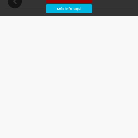
Más info aquí
Disponibilidad
gada y salida deseadas!
Disponible
Fechas seleccionadas
Disponible bajo petición
Precios a consultar
Llegada no permitida
Salida no permitida
No disponible
agosto de 2026
lu
ma
mi
ju
vi
sá
do