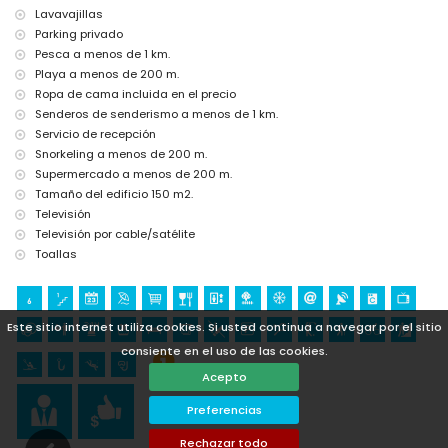
Natura) y parque acuático (Agualandia) (a menos de 10
Lavavajillas
kilómetros de la casa)
Parking privado
Pesca a menos de 1 km.
Puntos de interés y cultura en Altea, Costa Blanca
Playa a menos de 200 m.
sitio histórico (Casco Antiguo de Altea) (a menos de 5 kilómetros
Ropa de cama incluida en el precio
del alojamiento)
Senderos de senderismo a menos de 1 km.
museo (Museo del Chocolate) (a menos de 25 kilómetros del
alojamiento)
Servicio de recepción
Snorkeling a menos de 200 m.
Deportes
Supermercado a menos de 200 m.
senderismo, ciclismo, kayak, pesca y snorkel (a menos de 1000
Tamaño del edificio 150 m2.
metros del apartamento)
Televisión
tenis, golf (Don Cayo), escalada y buceo (a menos de 5
Televisión por cable/satélite
kilómetros del apartamento)
Toallas
Este sitio internet utiliza cookies. Si usted continua a navegar por el sitio
consiente en el uso de las cookies.
Acepto
Preferencias
Rechazar todo