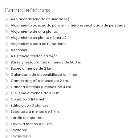
transporte público cercano: tren a menos de 1000 metros
no se permite fumar
Características
no se permiten mascotas
El edificio donde se encuentra el alojamiento cuenta con
Aire acondicionado (2 unidades)
ascensor.
Alojamiento adecuado para el número especificado de personas.
El alojamiento es muy adecuado para familias con niños.
Alojamiento de una planta.
Servicios e instalaciones incluidos en el precio de alquiler del
Alojamiento en planta número 2
apartamento
Alojamiento para no fumadores
internet (WiFi)
Ascensor
aspiradora y plancha y tabla de planchar
Asistencia telefónica 24/7
ropa de cama y toallas
Bares y restaurantes a menos de 500 m.
servicio de recepción y servicio de emergencia 24 horas
Buceo a menos de 2 km.
Servicios e instalaciones con cargo adicional
Calendario de disponibilidad en línea
Campo de golf a menos de 2 km.
servicio de lavandería
Cancha de tenis a menos de 4 km.
con aire acondicionado
cuna (bajo petición)
Ciclismo a menos de 100 m.
Conexión a Internet
Entretenimiento y actividades de ocio para sus vacaciones en
Edificio con 3 plantas
Altea, Costa Blanca
Escalada a menos de 5 km.
bar y paseo marítimo (La Olla) (a menos de 500 metros de la
Jardín compartido
casa)
Kayak a menos de 1 km.
discoteca (a menos de 5 kilómetros de la casa)
Lavadora
parque de atracciones (Terra Mítica), parque temático (Terra
Mítica), zoológico (Terra Natura), parque de vida salvaje (Terra
Lavandería