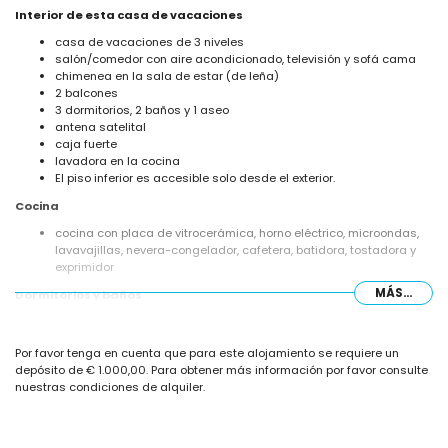
Interior de esta casa de vacaciones
casa de vacaciones de 3 niveles
salón/comedor con aire acondicionado, televisión y sofá cama
chimenea en la sala de estar (de leña)
2 balcones
3 dormitorios, 2 baños y 1 aseo
antena satelital
caja fuerte
lavadora en la cocina
El piso inferior es accesible solo desde el exterior.
Cocina
cocina con placa de vitrocerámica, horno eléctrico, microondas,
lavavajillas, nevera-congelador, cafetera, batidora, tostadora y
exprimidor
MÁS...
Dormitorios y baños
dormitorio con aire acondicionado, cama doble y baño en suite
2 dormitorios con aire acondicionado, cada uno con 2 camas
Por favor tenga en cuenta que para este alojamiento se requiere un
individuales (de 200 por 80 cm)
depósito de € 1.000,00. Para obtener más información por favor consulte
baño en suite con lavabo individual, combinación de
nuestras condiciones de alquiler.
bañera/ducha, inodoro y secador de pelo
baño con lavabo individual, ducha e inodoro
Exterior de esta casa de vacaciones