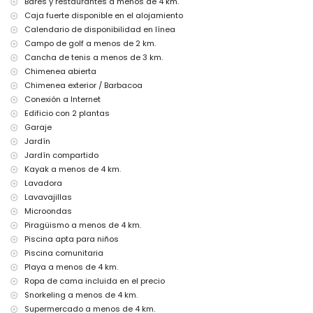
Bares y restaurantes a menos de 4 km.
aspiradora y plancha con tabla de planchar
Caja fuerte disponible en el alojamiento
ropa de cama, toallas y 2 camas supletorias
Calendario de disponibilidad en línea
servicio de emergencia 24 horas
Campo de golf a menos de 2 km.
Servicios e instalaciones con coste adicional
Cancha de tenis a menos de 3 km.
Chimenea abierta
aire acondicionado
Chimenea exterior / Barbacoa
Entretenimiento y actividades de ocio para sus vacaciones en
Conexión a Internet
Altea, Costa Blanca
Edificio con 2 plantas
parque temático (Terra Mítica) y parque de naturaleza (Terra
Garaje
Natura) (a menos de 10 kilómetros de la casa)
Jardín
Jardín compartido
Lugares de interés y cultura en Altea, Costa Blanca
Kayak a menos de 4 km.
iglesia (a menos de 5 kilómetros del alojamiento)
Lavadora
castillo (Guadalest) (a menos de 25 kilómetros del alojamiento)
Lavavajillas
Deportes
Microondas
Piragüismo a menos de 4 km.
tenis, golf, piragüismo, kayak y snorkel (a menos de 5 kilómetros
de la casa)
Piscina apta para niños
Piscina comunitaria
Playa a menos de 4 km.
Ropa de cama incluida en el precio
Snorkeling a menos de 4 km.
Supermercado a menos de 4 km.