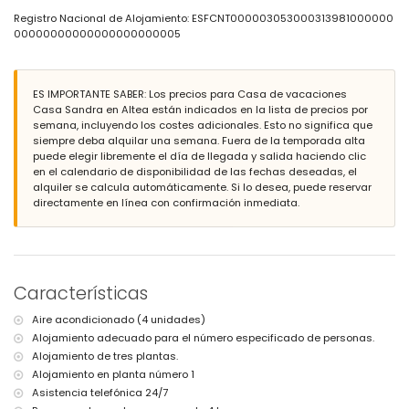
piscina comunitaria ovalada
Registro Nacional de Alojamiento: ESFCNT000003053000313981000000
piscina infantil
00000000000000000000005
jardín con césped, mobiliario de jardín y tumbonas
jardín comunitario con césped
2 terrazas, de las cuales 1 está cubierta
barbacoa
ES IMPORTANTE SABER: Los precios para Casa de vacaciones
ducha exterior
Casa Sandra en Altea están indicados en la lista de precios por
zona de estar exterior
semana, incluyendo los costes adicionales. Esto no significa que
plaza de garaje privada
siempre deba alquilar una semana. Fuera de la temporada alta
puede elegir libremente el día de llegada y salida haciendo clic
Más información
en el calendario de disponibilidad de las fechas deseadas, el
alquiler se calcula automáticamente. Si lo desea, puede reservar
pueblo más cercano: Altea (a menos de 5 kilómetros de la casa)
directamente en línea con confirmación inmediata.
playa más cercana: Campomanes (a menos de 4 kilómetros de
la casa)
puerto más cercano: Campomanes (a menos de 4 kilómetros de
la casa)
aeropuerto más cercano: Alicante (a menos de 100 kilómetros de
la casa)
Características
segundo aeropuerto más cercano: Valencia (> 100 kilómetros)
transporte público cercano: autobús a 7 kilómetros
Aire acondicionado (4 unidades)
no se permiten mascotas
Alojamiento adecuado para el número especificado de personas.
El alojamiento es muy adecuado para familias con niños
Alojamiento de tres plantas.
Servicios e instalaciones incluidos en el precio del alquiler de esta
Alojamiento en planta número 1
casa de vacaciones
Asistencia telefónica 24/7
internet (WiFi)