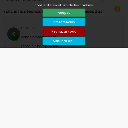
consiente en el uso de las cookies.
 de llegada y salida deseadas!
Acepto
Preferencias
Disponible
Rechazar todo
Fechas seleccionadas
Más info aquí
Disponible bajo petición
Precios a consultar
Llegada no permitida
Salida no permitida
No disponible
agosto de 2026
lu
ma
mi
ju
vi
sá
do
1
2
3
4
5
6
7
8
9