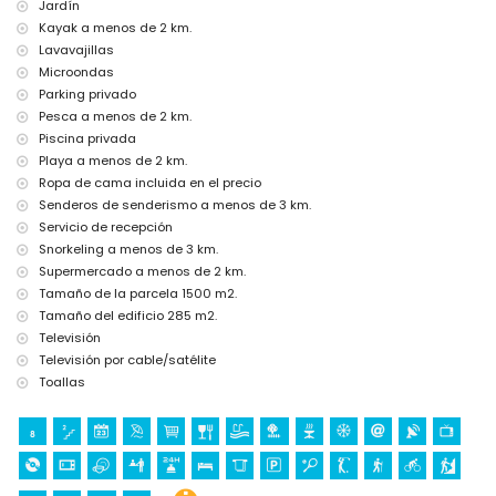
discoteca, bar y paseo marítimo (a menos de 5 kilómetros de la
Jardín
casa)
Kayak a menos de 2 km.
parque de atracciones (Terra Mítica), parque temático (Terra
Lavavajillas
Mítica), zoológico (Terra Natura), parque de fauna salvaje (Terra
Microondas
Mítica) y parque acuático (Aqualandia) (a menos de 10
Parking privado
kilómetros de la casa)
Pesca a menos de 2 km.
Deportes
Piscina privada
ciclismo (a menos de 1000 metros de la villa)
Playa a menos de 2 km.
tenis, golf, senderismo, escalada, kayak, pesca, buceo y snorkel (a
Ropa de cama incluida en el precio
menos de 5 kilómetros de la villa)
Senderos de senderismo a menos de 3 km.
Servicio de recepción
Snorkeling a menos de 3 km.
Supermercado a menos de 2 km.
Tamaño de la parcela 1500 m2.
Tamaño del edificio 285 m2.
Televisión
Televisión por cable/satélite
Toallas