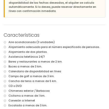
disponibilidad de las fechas deseadas, el alquiler se calcula
orilla o costa más cercana: Puerto Deportivo Campomanus (a
automáticamente. Si lo desea, puede reservar directamente en
menos de 2 kilómetros de la villa)
línea con confirmación inmediata.
playa más cercana: Puerto Deportivo Campomanus (a menos de
2 kilómetros de la villa)
puerto más cercano: Puerto Deportivo Campomanus (a menos de
2 kilómetros de la villa)
aeropuerto más cercano: Alicante (a menos de 100 kilómetros de
la villa)
Características
segundo aeropuerto más cercano: Valencia (> 100 kilómetros)
no se permiten mascotas
Aire acondicionado (3 unidades)
El alojamiento es muy adecuado para familias con niños
Alojamiento adecuado para el número especificado de personas.
Servicios e instalaciones incluidos en el precio de alquiler de la
Alojamiento de dos plantas.
villa
Asistencia telefónica 24/7
Bares y restaurantes a menos de 2 km.
aspiradora y plancha con tabla de planchar
ropa de cama y toallas
Buceo a menos de 3 km.
servicio de recepción y servicio de emergencia 24 horas
Calendario de disponibilidad en línea
Campo de golf a menos de 3 km.
Servicios e instalaciones con cargo extra
Cancha de tenis a menos de 5 km.
internet (fibra óptica)
CD o DVD
con aire acondicionado
Chimenea exterior / Barbacoa
cama extra y cuna (bajo petición)
Ciclismo a menos de 1 km.
Entretenimiento y actividades de ocio para sus vacaciones en
Conexión a Internet
Altea, Costa Blanca
Escalada a menos de 3 km.