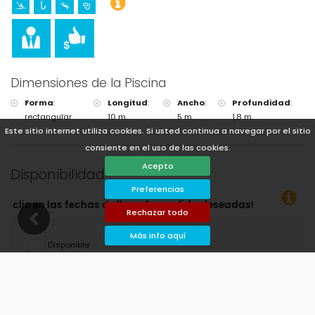
Dimensiones de la Piscina
Forma
:
Longitud
:
Ancho
:
Profundidad
:
rectangular
10 m.
5 m.
1,8 m.
Este sitio internet utiliza cookies. Si usted continua a navegar por el sitio
consiente en el uso de las cookies.
Acepto
Disponibilidad
Preferencias
seadas!
Rechazar todo
Más info aquí
Disponible
Fechas seleccionadas
Disponible bajo petición
Precios a consultar