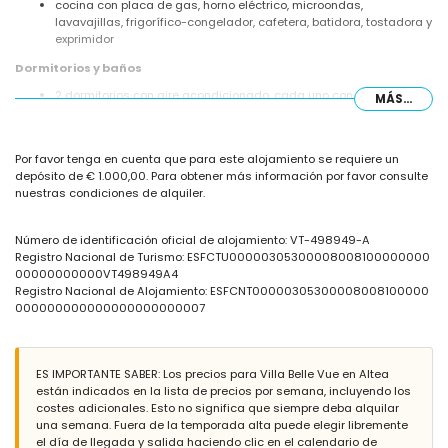
cocina con placa de gas, horno eléctrico, microondas,
lavavajillas, frigorífico-congelador, cafetera, batidora, tostadora y
exprimidor
Dormitorios y baños
2 dormitorios con aire acondicionado, cada uno con una cama
MÁS...
king size (de 200 por 200 cm) y baño en suite
2 dormitorios, cada uno con 2 camas individuales (de 200 por 90
cm) y un ventilador
Por favor tenga en cuenta que para este alojamiento se requiere un
baño en suite con lavabo individual, bañera y aseo
depósito de € 1.000,00. Para obtener más información por favor consulte
baño en suite con lavabo individual, ducha y aseo
nuestras condiciones de alquiler.
baño con lavabo individual, ducha y aseo
Exterior de la villa
Número de identificación oficial de alojamiento: VT-498949-A
amplio y cerrado terreno
Registro Nacional de Turismo: ESFCTU00000305300008008100000000
piscina privada de 10 m x 5 m y 1.8 m de profundidad
00000000000VT498949A4
jardín con grava, árboles y muebles de jardín con tumbonas
Registro Nacional de Alojamiento: ESFCNT00000305300008008100000
2 terrazas, una de ellas cubierta
000000000000000000000007
barbacoa
ducha exterior
zona de estar exterior y zona de comedor exterior
2 plazas de aparcamiento cubiertas privadas
ES IMPORTANTE SABER: Los precios para Villa Belle Vue en Altea
están indicados en la lista de precios por semana, incluyendo los
Más información
costes adicionales. Esto no significa que siempre deba alquilar
una semana. Fuera de la temporada alta puede elegir libremente
pueblo más cercano: Altea la Vieja (a menos de 2 kilómetros de la
el día de llegada y salida haciendo clic en el calendario de
villa)