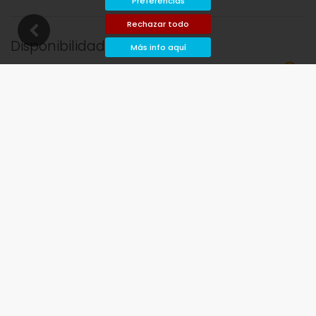
Preferencias
Rechazar todo
Disponibilidad
Más info aquí
 y salida deseadas!
Disponible
Fechas seleccionadas
Disponible bajo petición
Precios a consultar
Llegada no permitida
Salida no permitida
No disponible
agosto de 2026
lu
ma
mi
ju
vi
sá
do