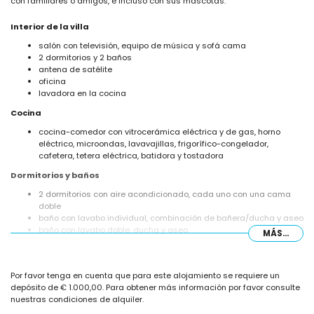
con familiares o amigos, e incluso con sus mascotas.
Interior de la villa
salón con televisión, equipo de música y sofá cama
2 dormitorios y 2 baños
antena de satélite
oficina
lavadora en la cocina
Cocina
cocina-comedor con vitrocerámica eléctrica y de gas, horno
eléctrico, microondas, lavavajillas, frigorífico-congelador,
cafetera, tetera eléctrica, batidora y tostadora
Dormitorios y baños
2 dormitorios con aire acondicionado, cada uno con una cama
doble
baño con lavabo individual, combinación de bañera/ducha y aseo
baño con lavabo doble, ducha y aseo
MÁS...
Exterior de la villa
gran parcela cerrada
Por favor tenga en cuenta que para este alojamiento se requiere un
piscina privada climatizada de 12m x 6m
depósito de € 1.000,00. Para obtener más información por favor consulte
jardín con grava, árboles y mobiliario de jardín con tumbonas
nuestras condiciones de alquiler.
2 terrazas, una de las cuales está cubierta