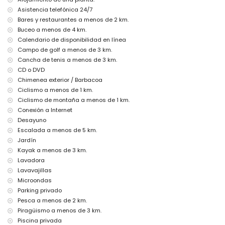
desayuno
Asistencia telefónica 24/7
aire acondicionado
Bares y restaurantes a menos de 2 km.
calefacción de la piscina
Buceo a menos de 4 km.
Entretenimiento y actividades de ocio para sus vacaciones en
Calendario de disponibilidad en línea
Altea, Costa Blanca
Campo de golf a menos de 3 km.
cine, bar y paseo marítimo (a menos de 5 kilómetros de la casa)
Cancha de tenis a menos de 3 km.
parque de atracciones (Terra Mítica, Mundomar), parque
CD o DVD
temático (Terra Mítica), zoológico (Terra Natura), parque de vida
Chimenea exterior / Barbacoa
salvaje (Terra Natura), parque acuático (Aqualandia y
Ciclismo a menos de 1 km.
Mundomar) (a menos de 10 kilómetros de la casa)
Ciclismo de montaña a menos de 1 km.
Atracciones y cultura en Altea, Costa Blanca
Conexión a Internet
Desayuno
iglesia (Iglesia la Plaza Altea) y edificio arquitectónico (a menos
de 5 kilómetros del alojamiento)
Escalada a menos de 5 km.
museo (Museo de Chocolate) (a menos de 10 kilómetros del
Jardín
alojamiento)
Kayak a menos de 3 km.
castillo (Guadalest) (a menos de 25 kilómetros del alojamiento)
Lavadora
Deportes
Lavavajillas
Microondas
senderismo, mountain bike y ciclismo (a menos de 1000 metros
Parking privado
de la villa)
tenis, golf (Don Cayo Golf), escalada, piragüismo, kayaking,
Pesca a menos de 2 km.
pesca, buceo, esnórquel y windsurf (a menos de 5 kilómetros de
Piragüismo a menos de 3 km.
la villa)
Piscina privada
paseo a caballo (a menos de 10 kilómetros de la villa)