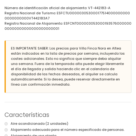
barbacoa
área de estar al aire libre y área de comedor al aire libre
Número de identificación oficial de alojamiento: VT-442183-A
plaza de aparcamiento privada cubierta
Registro Nacional de Turismo: ESFCTU000003053000177514000000000
0000000000VT442183A7
Más información
Registro Nacional de Alojamiento: ESFCNT000003053000193576000000
pueblo más cercano: Altea (a menos de 2 kilómetros de la villa)
00000000000000000000001
orilla de río más cercana a menos de 2 kilómetros de la villa
playa más cercana: 1.5 km (a menos de 2 kilómetros de la villa)
puerto más cercano: Club Náutico Altea (a menos de 3 kilómetros
ES IMPORTANTE SABER: Los precios para Villa Finca Nora en Altea
de la villa)
están indicados en la lista de precios por semana, incluyendo los
parque más cercano a menos de 2 kilómetros de la villa
costes adicionales. Esto no significa que siempre deba alquilar
aeropuerto más cercano: Alicante (a menos de 100 kilómetros de
una semana. Fuera de la temporada alta puede elegir libremente
la villa)
el día de llegada y salida haciendo clic en el calendario de
segundo aeropuerto más cercano: Valencia (> 100 kilómetros)
disponibilidad de las fechas deseadas, el alquiler se calcula
transporte público cercano: autobús a menos de 2 kilómetros y
automáticamente. Si lo desea, puede reservar directamente en
tren a menos de 1000 metros
línea con confirmación inmediata.
se permiten mascotas
Instalaciones y servicios incluidos en el precio de alquiler de la
villa
internet (WiFi)
aspiradora y plancha con tabla de planchar
Características
ropa de cama y toallas
servicio de recepción y servicio de emergencia 24 horas
Aire acondicionado (2 unidades)
Alojamiento adecuado para el número especificado de personas.
Instalaciones y servicios con cargo adicional
Alojamiento de una planta.