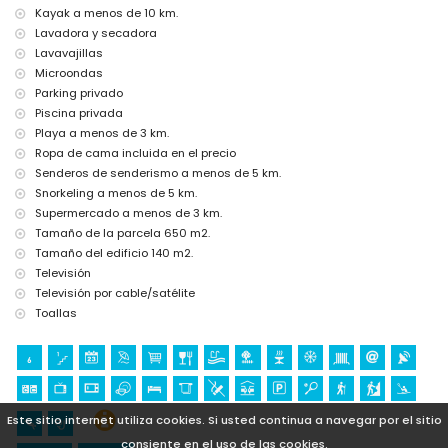
Kayak a menos de 10 km.
Lugares de interés y cultura en Benitachell, Costa Blanca
Lavadora y secadora
castillo (Cap d'Or, Moraira) y edificio arquitectónico (Catedral La
Lavavajillas
Marina, Benissa) (dentro de 10 kilómetros del alojamiento)
Microondas
ruinas (Baños de la Reina, Calpe) (dentro de 25 kilómetros del
Parking privado
alojamiento)
Piscina privada
Deportes
Playa a menos de 3 km.
Ropa de cama incluida en el precio
tenis, senderismo, buceo y snorkel (dentro de 5 kilómetros de la
villa)
Senderos de senderismo a menos de 5 km.
golf (Ifach Golf Club), paseos a caballo, ciclismo, piragüismo,
Snorkeling a menos de 5 km.
kayak, surf, windsurf y esquí acuático (dentro de 10 kilómetros de
Supermercado a menos de 3 km.
la villa)
Tamaño de la parcela 650 m2.
escalada (dentro de 25 kilómetros de la villa)
Tamaño del edificio 140 m2.
Televisión
Televisión por cable/satélite
Toallas
Este sitio internet utiliza cookies. Si usted continua a navegar por el sitio
consiente en el uso de las cookies.