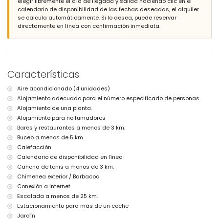
elegir libremente el día de llegada y salida haciendo clic en el
playa más cercana: Cala Moraig (dentro de 3 kilómetros de la
calendario de disponibilidad de las fechas deseadas, el alquiler
villa)
se calcula automáticamente. Si lo desea, puede reservar
puerto más cercano: Moraira (dentro de 5 kilómetros de la villa)
directamente en línea con confirmación inmediata.
parque más cercano: Parque Natural Peñón de Ifach, Calpe
(dentro de 25 kilómetros de la villa)
aeropuerto más cercano: Alicante (dentro de 100 kilómetros de la
villa)
segundo aeropuerto más cercano: Valencia (> 100 kilómetros)
no se permite fumar
Características
no se permiten mascotas
El alojamiento es muy adecuado para familias con niños
Aire acondicionado (4 unidades)
Instalaciones y servicios incluidos en el precio del alquiler de la
Alojamiento adecuado para el número especificado de personas.
villa
Alojamiento de una planta.
Alojamiento para no fumadores
internet (WiFi)
Bares y restaurantes a menos de 3 km.
aspiradora, plancha y tabla de planchar
ropa de cama y toallas
Buceo a menos de 5 km.
Calefacción
Instalaciones y servicios con cargo adicional
Calendario de disponibilidad en línea
calefacción de suelo y aire acondicionado
Cancha de tenis a menos de 3 km.
Chimenea exterior / Barbacoa
Entretenimiento y actividades de ocio para sus vacaciones en
Benitachell, Costa Blanca
Conexión a Internet
Escalada a menos de 25 km.
discoteca y bar (dentro de 5 kilómetros de la casa)
Estacionamiento para más de un coche
parque de atracciones (Family Park Moraira) (dentro de 10
kilómetros de la casa)
Jardín