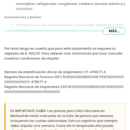
lavavajillas, refrigerador-congelador, cafetera, hervidor eléctrico y
tostadora
Dormitorios y baños
dormitorio con aire acondicionado, cama doble, televisión y baño
en suite
MÁS...
2 dormitorios con aire acondicionado, cada uno con cama doble
y televisión
baño en suite con lavabo doble, ducha y aseo
Por favor tenga en cuenta que para este alojamiento se requiere un
baño con lavabo individual, ducha y aseo
depósito de € 400,00. Para obtener más información por favor consulte
Exterior de la villa
nuestras condiciones de alquiler.
piscina privada de 8m x 4m
maravilloso jardín con césped, árboles y mobiliario de jardín que
Número de identificación oficial de alojamiento: VT-479677-A
incluye tumbonas
Registro Nacional de Turismo: ESFCTU00000303800006713300000000
terraza cubierta
000000000VT-479677-A
barbacoa
Registro Nacional de Alojamiento: ESFCNT00000303800006713300000
área de estar exterior y área de comedor exterior
000000000000000000000003
espacio de garaje privado y espacio de estacionamiento cerrado
privado
Más información
ES IMPORTANTE SABER: Los precios para Villa Villa Irene en
Benitachell están indicados en la lista de precios por semana,
pueblo más cercano: Moraira (dentro de 5 kilómetros de la villa)
incluyendo los costes adicionales. Esto no significa que siempre
río o costa más cercano: Mar Mediterráneo (dentro de 3
deba alquilar una semana. Fuera de la temporada alta puede
kilómetros de la villa)