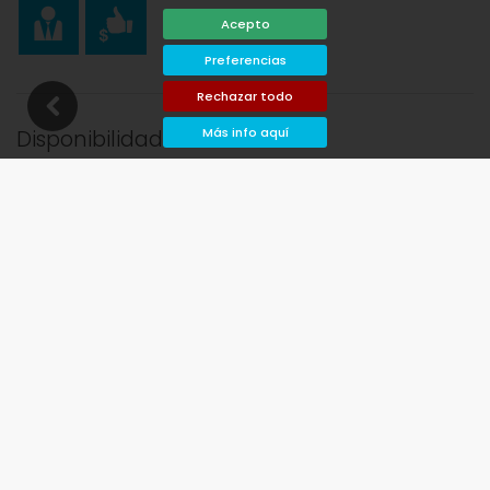
Acepto
Preferencias
Rechazar todo
Más info aquí
Disponibilidad
lida deseadas!
Disponible
Fechas seleccionadas
Disponible bajo petición
Precios a consultar
Llegada no permitida
Salida no permitida
No disponible