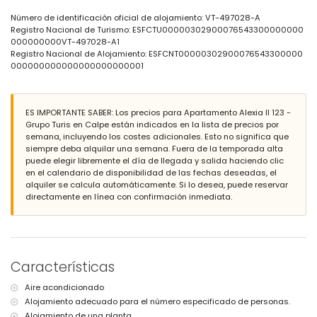
jardín comunitario con césped y árboles
parque infantil
Número de identificación oficial de alojamiento: VT-497028-A
ducha exterior
Registro Nacional de Turismo: ESFCTU00000302900076543300000000
plaza de garaje comunitaria
000000000VT-497028-A1
Registro Nacional de Alojamiento: ESFCNT00000302900076543300000
Más información
000000000000000000000001
la playa más cercana se encuentra a 500 metros del
apartamento
el aeropuerto más cercano: El Altet (Alicante) (a menos de 100
ES IMPORTANTE SABER: Los precios para Apartamento Alexia II 123 -
kilómetros del apartamento)
Grupo Turis en Calpe están indicados en la lista de precios por
segundo aeropuerto más cercano: Manises (Valencia) (> 100
semana, incluyendo los costes adicionales. Esto no significa que
kilómetros)
siempre deba alquilar una semana. Fuera de la temporada alta
no se permite fumar
puede elegir libremente el día de llegada y salida haciendo clic
no se admiten mascotas
en el calendario de disponibilidad de las fechas deseadas, el
El edificio donde se encuentra el alojamiento cuenta con
alquiler se calcula automáticamente. Si lo desea, puede reservar
ascensor.
directamente en línea con confirmación inmediata.
El alojamiento es muy adecuado para familias con niños.
Instalaciones y servicios privados incluidos en el precio del
alquiler
internet (fibra óptica)
plancha y tabla de planchar
Características
ropa de cama y toallas
servicio de emergencia 24 horas
Aire acondicionado
Alojamiento adecuado para el número especificado de personas.
Instalaciones y servicios privados con cargo adicional
Alojamiento de una planta.