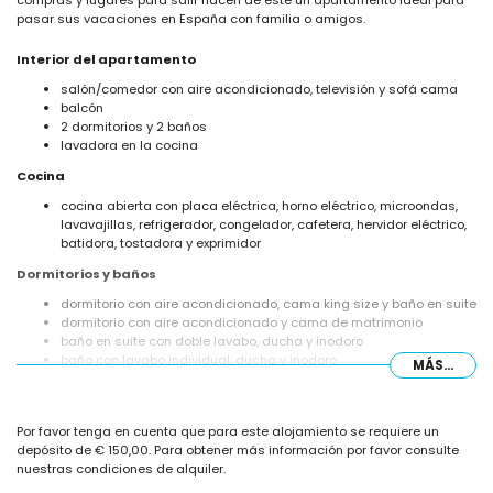
compras y lugares para salir hacen de este un apartamento ideal para
pasar sus vacaciones en España con familia o amigos.
Interior del apartamento
salón/comedor con aire acondicionado, televisión y sofá cama
balcón
2 dormitorios y 2 baños
lavadora en la cocina
Cocina
cocina abierta con placa eléctrica, horno eléctrico, microondas,
lavavajillas, refrigerador, congelador, cafetera, hervidor eléctrico,
batidora, tostadora y exprimidor
Dormitorios y baños
dormitorio con aire acondicionado, cama king size y baño en suite
dormitorio con aire acondicionado y cama de matrimonio
baño en suite con doble lavabo, ducha y inodoro
baño con lavabo individual, ducha y inodoro
MÁS...
Exterior del apartamento
terreno cerrado
Por favor tenga en cuenta que para este alojamiento se requiere un
piscina comunitaria
depósito de € 150,00. Para obtener más información por favor consulte
piscina para niños
nuestras condiciones de alquiler.
maravilloso jardín con césped y árboles