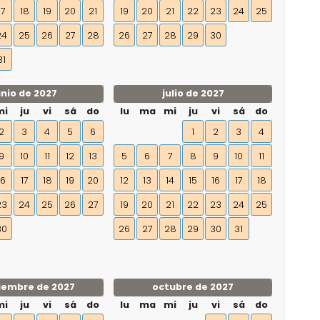
17
18
19
20
21
19
20
21
22
23
24
25
24
25
26
27
28
26
27
28
29
30
31
unio de 2027
julio de 2027
mi
ju
vi
sá
do
lu
ma
mi
ju
vi
sá
do
2
3
4
5
6
1
2
3
4
9
10
11
12
13
5
6
7
8
9
10
11
16
17
18
19
20
12
13
14
15
16
17
18
23
24
25
26
27
19
20
21
22
23
24
25
30
26
27
28
29
30
31
iembre de 2027
octubre de 2027
mi
ju
vi
sá
do
lu
ma
mi
ju
vi
sá
do