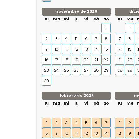
noviembre de 2026
dici
lu
ma
mi
ju
vi
sá
do
lu
ma
1
1
2
3
4
5
6
7
8
7
8
9
10
11
12
13
14
15
14
15
16
17
18
19
20
21
22
21
22
23
24
25
26
27
28
29
28
29
30
febrero de 2027
ma
lu
ma
mi
ju
vi
sá
do
lu
ma
1
2
3
4
5
6
7
1
2
8
9
10
11
12
13
14
8
9