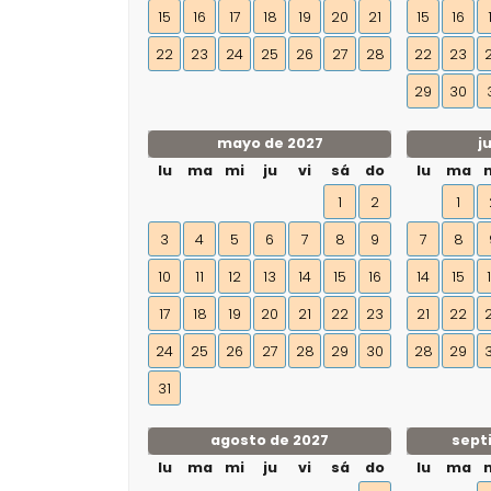
15
16
17
18
19
20
21
15
16
22
23
24
25
26
27
28
22
23
29
30
mayo de 2027
j
lu
ma
mi
ju
vi
sá
do
lu
ma
1
2
1
3
4
5
6
7
8
9
7
8
10
11
12
13
14
15
16
14
15
17
18
19
20
21
22
23
21
22
24
25
26
27
28
29
30
28
29
31
agosto de 2027
sept
lu
ma
mi
ju
vi
sá
do
lu
ma