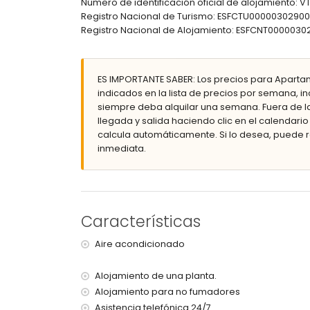
Número de identificación oficial de alojamiento: 
Registro Nacional de Turismo: ESFCTU00000302
pueblo más cercano: Calpe (a menos de 10
Registro Nacional de Alojamiento: ESFCNT00000
playa más cercana: La Fossa / Levante (a 
aeropuerto más cercano: El Altet (Alicante)
transporte público cercano: autobús a men
no se permite fumar
ES IMPORTANTE SABER: Los precios para Apartame
no se admiten mascotas
indicados en la lista de precios por semana, in
El edificio donde se encuentra el alojamien
siempre deba alquilar una semana. Fuera de l
El alojamiento es muy adecuado para familia
llegada y salida haciendo clic en el calendario
calcula automáticamente. Si lo desea, puede 
Instalaciones y servicios incluidos en el preci
inmediata.
internet (WiFi)
plancha y tabla de planchar
ropa de cama y toallas
servicio de emergencias 24 horas
Características
Instalaciones y servicios con cargo adicional
Aire acondicionado
calefacción central
cuna para niños (bajo demanda)
Alojamiento de una planta.
Actividades de entretenimiento y ocio para su
Alojamiento para no fumadores
parque temático (Terra Mítica), zoológico (
Asistencia telefónica 24/7