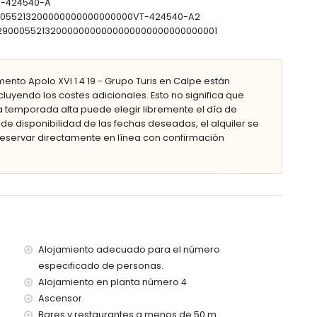
VT-424540-A
900055213200000000000000000VT-424540-A2
00 metros del apartamento)
302900055213200000000000000000000000000001
menos de 25 metros del apartamento)
 (a menos de 100 kilómetros del apartamento)
os de 50 metros
nto Apolo XVI 1 4 19 - Grupo Turis en Calpe están
cluyendo los costes adicionales. Esto no significa que
to dispone de ascensor.
a temporada alta puede elegir libremente el día de
s con niños.
 de disponibilidad de las fechas deseadas, el alquiler se
reservar directamente en línea con confirmación
o de alquiler del apartamento
Alojamiento adecuado para el número
especificado de personas.
Alojamiento en planta número 4
s vacaciones en Calpe, Costa Blanca
Ascensor
Terra Natura y Mundomar), y parque acuático (Aqua Natura y
Bares y restaurantes a menos de 50 m.