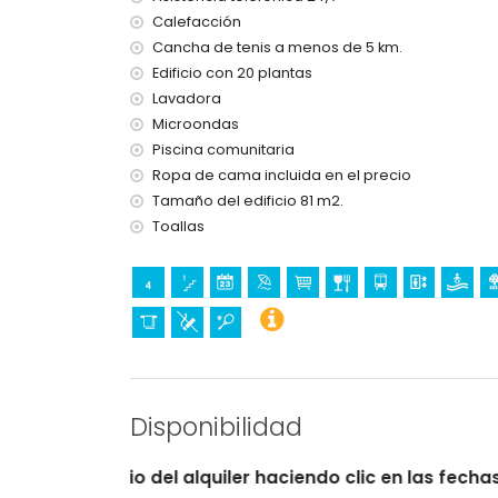
Aqualandia) (a menos de 10 kilómetros de l
Calefacción
Cancha de tenis a menos de 5 km.
Deportes
Edificio con 20 plantas
tenis (a menos de 5 kilómetros del apartam
Lavadora
golf (a menos de 10 kilómetros del apartam
Microondas
Piscina comunitaria
Ropa de cama incluida en el precio
Tamaño del edificio 81 m2.
Toallas
Disponibilidad
alquiler haciendo clic en las fechas de llegada y salida