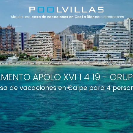
Alquile una
casa de vacaciones en Costa Blanca
o alrededores
MENTO APOLO XVI 1 4 19 - GRUP
sa de vacaciones en Calpe para 4 perso