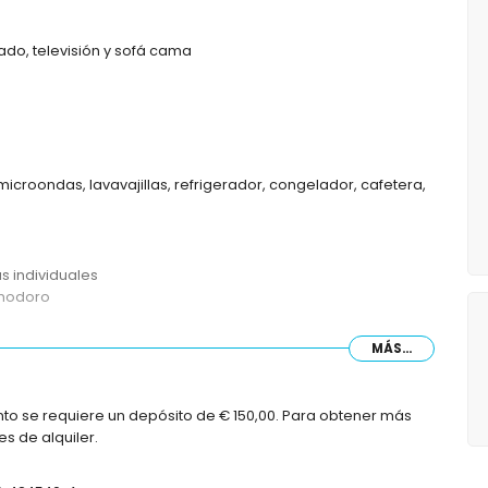
do, televisión y sofá cama
microondas, lavavajillas, refrigerador, congelador, cafetera,
s individuales
inodoro
MÁS...
to se requiere un depósito de € 150,00. Para obtener más
s de alquiler.