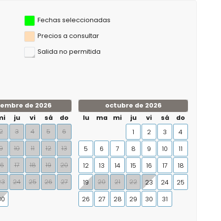
Fechas seleccionadas
Precios a consultar
Salida no permitida
iembre de 2026
octubre de 2026
mi
ju
vi
sá
do
lu
ma
mi
ju
vi
sá
do
2
3
4
5
6
1
2
3
4
9
10
11
12
13
5
6
7
8
9
10
11
16
17
18
19
20
12
13
14
15
16
17
18
23
24
25
26
27
20
21
22
19
23
24
25
30
26
27
28
29
30
31