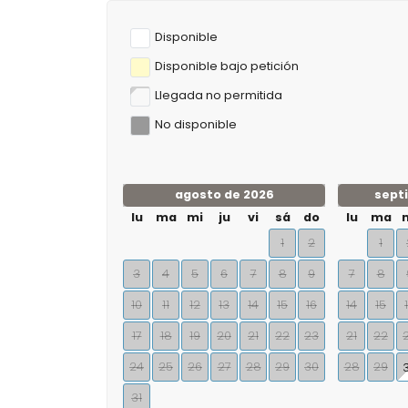
Disponible
Disponible bajo petición
Llegada no permitida
No disponible
agosto de 2026
sept
lu
ma
mi
ju
vi
sá
do
lu
ma
1
2
1
3
4
5
6
7
8
9
7
8
10
11
12
13
14
15
16
14
15
17
18
19
20
21
22
23
21
22
24
25
26
27
28
29
30
28
29
31