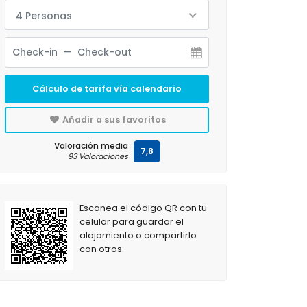
4 Personas
Cálculo de tarifa vía calendario
Añadir a sus favoritos
Valoración media
7,8
93 Valoraciones
Escanea el código QR con tu
celular para guardar el
alojamiento o compartirlo
con otros.