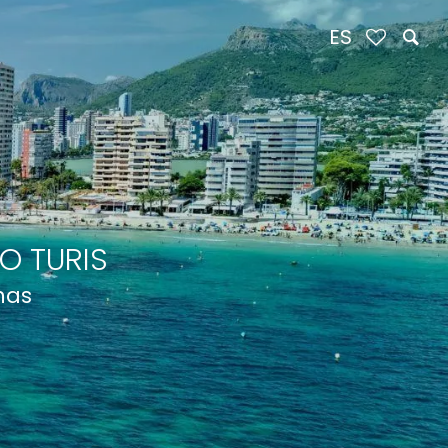
ES
O TURIS
nas