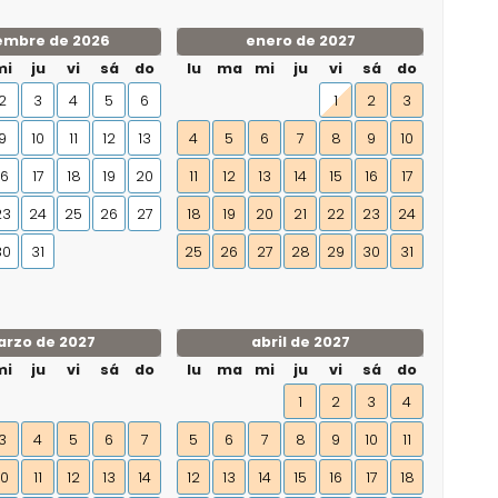
embre de 2026
enero de 2027
mi
ju
vi
sá
do
lu
ma
mi
ju
vi
sá
do
2
3
4
5
6
1
2
3
9
10
11
12
13
4
5
6
7
8
9
10
16
17
18
19
20
11
12
13
14
15
16
17
23
24
25
26
27
18
19
20
21
22
23
24
30
31
25
26
27
28
29
30
31
rzo de 2027
abril de 2027
mi
ju
vi
sá
do
lu
ma
mi
ju
vi
sá
do
1
2
3
4
3
4
5
6
7
5
6
7
8
9
10
11
10
11
12
13
14
12
13
14
15
16
17
18