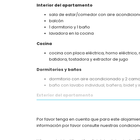
Interior del apartamento
sala de estar/comedor con aire acondiciona
balcón
1 dormitorio y 1 baño
lavadora en la cocina
Cocina
cocina con placa eléctrica, horno eléctrico, 
batidora, tostadora y extractor de jugo
Dormitorios y baños
dormitorio con aire acondicionado y 2 cama
baño con lavabo individual, bañera, bidet y 
Exterior del apartamento
terreno cerrado
piscina comunitaria en forma de laguna
piscina para niños
Por favor tenga en cuenta que para este alojamien
jardín comunitario con césped y árboles
información por favor consulte nuestras condicione
ducha exterior
Más información