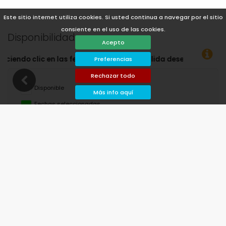
Este sitio internet utiliza cookies. Si usted continua a navegar por el sitio
consiente en el uso de las cookies.
Disponibilidad
Acepto
 salida deseadas!
Preferencias
Rechazar todo
Disponible
Más info aquí
Fechas seleccionadas
Disponible bajo petición
Precios a consultar
Llegada no permitida
Salida no permitida
No disponible
agosto de 2026
lu
ma
mi
ju
vi
sá
do