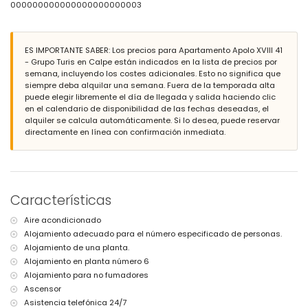
puerto más cercano a menos de 100 metros del apartamento
000000000000000000000003
aeropuerto más cercano: El Altet (Alicante) (dentro de 100
kilómetros del apartamento)
segundo aeropuerto más cercano: Manises (Valencia) (más de
ES IMPORTANTE SABER: Los precios para Apartamento Apolo XVIII 41
100 kilómetros)
- Grupo Turis en Calpe están indicados en la lista de precios por
transporte público cercano: autobús a menos de 100 metros
semana, incluyendo los costes adicionales. Esto no significa que
no se permite fumar
siempre deba alquilar una semana. Fuera de la temporada alta
no se permiten mascotas
puede elegir libremente el día de llegada y salida haciendo clic
El edificio donde se encuentra el alojamiento dispone de
en el calendario de disponibilidad de las fechas deseadas, el
ascensor.
alquiler se calcula automáticamente. Si lo desea, puede reservar
El alojamiento es muy adecuado para familias con niños.
directamente en línea con confirmación inmediata.
Servicios e instalaciones incluidos en el precio del alquiler del
apartamento
plancha y tabla de planchar
ropa de cama y toallas
servicio de emergencia 24 horas
Características
Servicios e instalaciones con cargo adicional
Aire acondicionado
calefacción central
Alojamiento adecuado para el número especificado de personas.
cama/cuna para niños (bajo demanda)
Alojamiento de una planta.
Alojamiento en planta número 6
Alojamiento para no fumadores
Ascensor
Asistencia telefónica 24/7