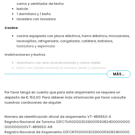
cama y ventilador de techo
balcón
1 dormitorio y 1 baño
lavadero con lavadora
Cocina
cocina equipada con placa eléctrica, horno eléctrico, microondas,
lavavajillas, refrigerador, congelador, cafetera, batidora,
tostadora y exprimidor
Habitaciones y baños
dormitorio con aire acondicionado y cama doble
baño con lavabo individual, bañera, bidet y sanitario
MÁS...
Exterior del apartamento
terreno cerrado
piscina comunitaria en forma de lago
Por favor tenga en cuenta que para este alojamiento se requiere un
piscina para niños
depósito de € 150,00. Para obtener más información por favor consulte
hermoso jardín con césped y árboles
nuestras condiciones de alquiler.
jardín comunitario con césped y árboles
ducha exterior
Número de identificación oficial de alojamiento: VT-489653-A
Más información
Registro Nacional de Turismo: ESFCTU00000302900059282400000000
playa más cercana: Playa Cantal Roig y Playa Levante (dentro de
000000000VT-489653-A8
500 metros del apartamento)
Registro Nacional de Alojamiento: ESFCNT00000302900059282400000