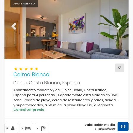
APARTAMENTO
Previous
Next
Calma Blanca
Denia, Costa Blanca, España
Apartamento moderno y de lujo en Denia, Costa Blanca,
España para 4 personas. El apartamento está situado en una
zona urbana de playa, cerca de restaurantes y bares, tiendas
y supermercados, a 50 m de la playa Playa De La Marinata
Consultar precio
Casiana y a 0,05 km del mar.
Valoración media
8,8
4
2
2
6 Valoraciones