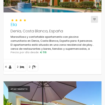
Elia
Denia, Costa Blanca, España
Maravilloso y confortable apartamento con piscina
comunitaria en Denia, Costa Blanca, España para 4 personas.
El apartamento está situado en una zona residencial de playa,
cerca de restaurantes y bares, tiendas y supermercados, a
Precio por día desde:
€ 116
500 m de la playa de Les Bovetes y a 0,5 km del mar
Mediterráneo.
4
2
2
APARTAMENTO