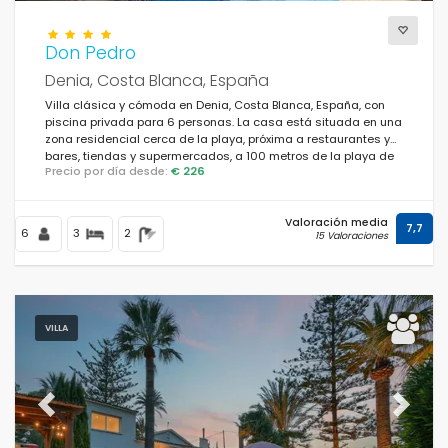
Don Pedro
Denia, Costa Blanca, España
Villa clásica y cómoda en Denia, Costa Blanca, España, con
piscina privada para 6 personas. La casa está situada en una
zona residencial cerca de la playa, próxima a restaurantes y
bares, tiendas y supermercados, a 100 metros de la playa de
Precio por día desde:
€ 226
Las Marinas, Denia, y a 0,1 km del Mediterráneo, Denia.
Valoración media
7,7
6
3
2
15 Valoraciones
VILLA
Previous
Next