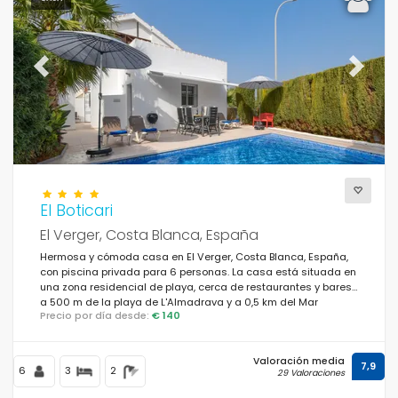
Previous
Next
El Boticari
El Verger, Costa Blanca, España
Hermosa y cómoda casa en El Verger, Costa Blanca, España,
con piscina privada para 6 personas. La casa está situada en
una zona residencial de playa, cerca de restaurantes y bares,
a 500 m de la playa de L'Almadrava y a 0,5 km del Mar
Precio por día desde:
€ 140
Mediterráneo.
Valoración media
7,9
6
3
2
29 Valoraciones