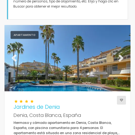
Personas
número de personas, tipo de alojamiento, etc. Elija y haga clic en
Buscar para obtener el mejor resultado.
Dormitorios
Cuartos de baño
APARTAMENTO
Previous
Next
Servicios populares
Condiciones
Jardines de Denia
Denia, Costa Blanca, España
Hermoso y cómodo apartamento en Denia, Costa Blanca,
España, con piscina comunitaria para 4 personas. El
Opciones
apartamento está situado en una zona residencial de playa,