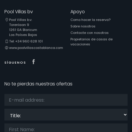
Pool Villas bv
Apoyo
Pool Villas b.v.
Como hacer la reserva?
Torenlaan 9
Sobre nosotros
1261 GA Blaricum
Contacte con nosotros
Los Países Bajos
Propietarios de casas de
Tel: +34 960 628 101
vacaciones
www.poolvillascostablanca.com
Visit our Facebook page
SÍGUENOS
No te pierdas nuestras ofertas
Title: