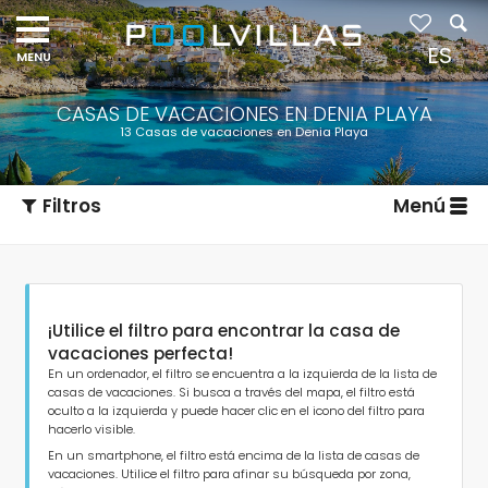
ES
CASAS DE VACACIONES EN DENIA PLAYA
13 Casas de vacaciones en Denia Playa
Filtros
Menú
¡Utilice el filtro para encontrar la casa de
vacaciones perfecta!
En un ordenador, el filtro se encuentra a la izquierda de la lista de
casas de vacaciones. Si busca a través del mapa, el filtro está
oculto a la izquierda y puede hacer clic en el icono del filtro para
Tipo de alojamiento
hacerlo visible.
En un smartphone, el filtro está encima de la lista de casas de
vacaciones. Utilice el filtro para afinar su búsqueda por zona,