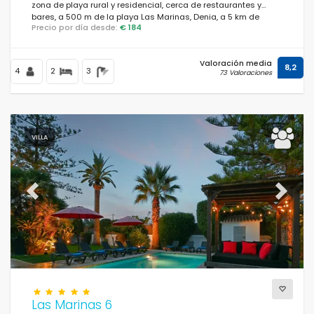
zona de playa rural y residencial, cerca de restaurantes y
bares, a 500 m de la playa Las Marinas, Denia, a 5 km de
Precio por día desde:
€ 184
Jávea y a 0,5 km del Mediterráneo, Jávea.
Valoración media
8,2
4
2
3
73 Valoraciones
VILLA
Previous
Next
Las Marinas 6