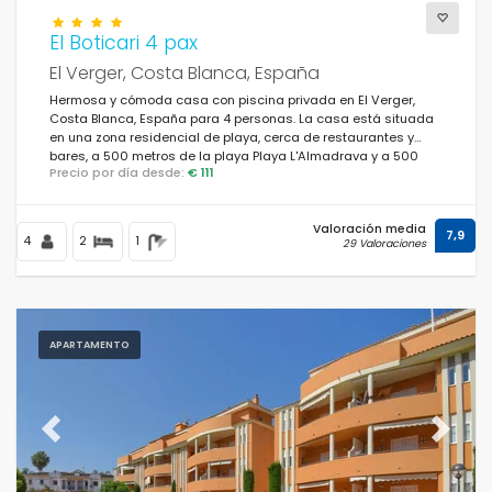
El Boticari 4 pax
El Verger, Costa Blanca, España
Hermosa y cómoda casa con piscina privada en El Verger,
Costa Blanca, España para 4 personas. La casa está situada
en una zona residencial de playa, cerca de restaurantes y
bares, a 500 metros de la playa Playa L'Almadrava y a 500
Precio por día desde:
€ 111
metros del Mar Mediterráneo.
Valoración media
7,9
4
2
1
29 Valoraciones
APARTAMENTO
Previous
Next