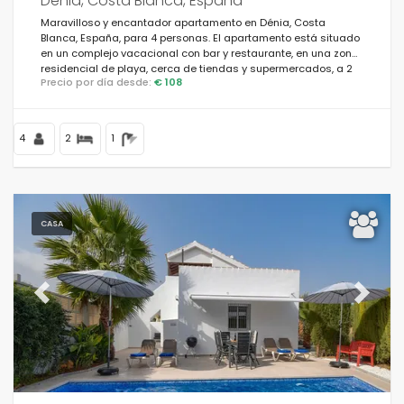
Denia, Costa Blanca, España
Maravilloso y encantador apartamento en Dénia, Costa
Blanca, España, para 4 personas. El apartamento está situado
en un complejo vacacional con bar y restaurante, en una zona
residencial de playa, cerca de tiendas y supermercados, a 2
Precio por día desde:
€ 108
km de la playa de les Marines y a 0.
4
2
1
CASA
Previous
Next