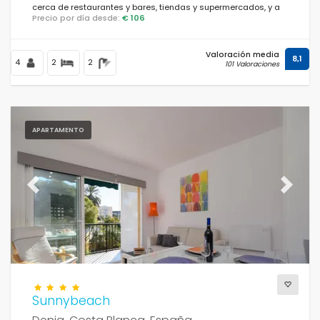
cerca de restaurantes y bares, tiendas y supermercados, y a
Precio por día desde:
€ 106
solo 200 metros de la playa Las Marinas, Denia.
Distancias
Valoración media
8,1
4
2
2
101 Valoraciones
Confort
APARTAMENTO
Servicios
Previous
Next
Vistas
Categorías adicionales
Sunnybeach