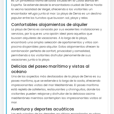
es un pintoresco tramo de costa situado en la Costa Blanca en
España. Se extiende desde la encantadora ciudad de Denia hasta
la vecina localidad de Vergel, ofreciendo a los visitantes un
encantador refugio junto al mar. La playa de Denia es un destino
popular entre los turistas que buscan sol, playa y relax.
Confortables alojamientos de alquiler
La playa de Denia es conocida por sus excelentes instalaciones y
servicios, por lo que es una opción ideal para aquellos que
buscan alquileres de vacaciones. A lo largo de la playa,
encontrará una amplia selección de apartamentos y villas con
piscina disponibles para alquilar. Estos alojamientos ofrecen la
combinación perfecta de confort, privacidad y comodidad,
permitiendo a los visitantes disfrutar plenamente de sus
vacaciones junto a la playa.
Delicias del paseo marítimo y vistas al
océano
Uno de los aspectos más destacados de la playa de Denia es su
paseo marítimo, que se extiende a lo largo de la costa, ofreciendo
impresionantes vistas del mar Mediterráneo. El paseo marítimo
está repleto de cafeterías, restaurantes y chiringuitos, donde los
visitantes pueden relajarse y disfrutar de la deliciosa cocina
mediterránea mientras contemplan las impresionantes vistas al
mar.
Aventura y deportes acuáticos
Los entusiastas de los deportes acuáticos encontrarán muchas