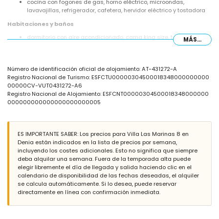
cocina con fogones de gas, horno eléctrico, microondas,
lavavajillas, refrigerador, cafetera, hervidor eléctrico y tostadora
Habitaciones y baños
dormitorio con aire acondicionado, cama king size, televisión y
MÁS...
baño en suite
2 dormitorios con aire acondicionado, cada uno con cama doble
y baño en suite
Número de identificación oficial de alojamiento: AT-431272-A
dormitorio con aire acondicionado y cama doble
Registro Nacional de Turismo: ESFCTU00000304500018348000000000
baño en suite con doble lavabo, bañera, ducha, inodoro y secador
00000CV-VUT0431272-A6
de pelo
Registro Nacional de Alojamiento: ESFCNT00000304500018348000000
2 baños en suite, cada uno con lavabo individual, ducha y inodoro
000000000000000000000005
baño con doble lavabo, ducha y inodoro
Exterior de la villa
parcela grande y cerrada
ES IMPORTANTE SABER: Los precios para Villa Las Marinas 8 en
piscina privada de 9m x 5m y 1.9m de profundidad
Denia están indicados en la lista de precios por semana,
hermoso jardín con césped, grava, árboles y muebles de jardín
incluyendo los costes adicionales. Esto no significa que siempre
con tumbonas
deba alquilar una semana. Fuera de la temporada alta puede
3 terrazas, de las cuales 1 está cubierta
elegir libremente el día de llegada y salida haciendo clic en el
barbacoa
calendario de disponibilidad de las fechas deseadas, el alquiler
zona de estar exterior y área de comedor exterior
se calcula automáticamente. Si lo desea, puede reservar
2 plazas de aparcamiento privadas
directamente en línea con confirmación inmediata.
Más información
pueblo más cercano: Denia (a menos de 5 kilómetros de la villa)