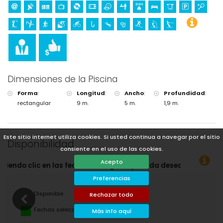
Dimensiones de la Piscina
Forma
:
Longitud
:
Ancho
:
Profundidad
:
rectangular
9 m.
5 m.
1,9 m.
Este sitio internet utiliza cookies. Si usted continua a navegar por el sitio
Disponibilidad
consiente en el uso de las cookies.
Acepto
 de llegada y salida deseadas!
Preferencias
Disponible
Rechazar todo
Fechas seleccionadas
Más info aquí