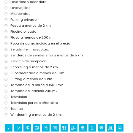
Lavadora y secadora
Entretenimiento y actividades de ocio para sus vacaciones en
Denia, Costa Blanca
Lavavajillas
Microondas
discoteca, club nocturno, bar y paseo marítimo (a menos de 5
Parking privado
kilómetros de la casa)
Pesca a menos de 2 km.
Lugares de interés y cultura en Denia, Costa Blanca
Piscina privada
iglesia, castillo (Portal de la Vila, Denia), ruina y lugar histórico (a
Playa a menos de 500 m.
menos de 5 kilómetros del alojamiento)
Ropa de cama incluida en el precio
Se admiten mascotas.
Deportes
Senderos de senderismo a menos de 5 km.
tenis y ciclismo (a menos de 1000 metros de la villa)
Servicio de recepción
golf, equitación, senderismo, ciclismo de montaña, pesca, buceo,
Snorkeling a menos de 2 km.
snorkel, surf, windsurf y esquí acuático (a menos de 5 kilómetros
Supermercado a menos de 1 km.
de la villa)
Surfing a menos de 2 km.
Tamaño de la parcela 1500 m2.
Tamaño del edificio 240 m2.
Televisión
Televisión por cable/satélite
Toallas
Windsurfing a menos de 2 km.