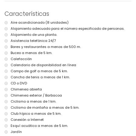
río o costa más cercana: Mar Mediterráneo, Denia (a menos de
500 metros de la villa)
Características
playa más cercana: Las Marinas, Denia (a menos de 500 metros
de la villa)
Aire acondicionado (8 unidades)
puerto más cercano: Marina de Denia (a menos de 5 kilómetros
Alojamiento adecuado para el número especificado de personas.
de la villa)
parque más cercano: Montgó, Denia (a menos de 5 kilómetros de
Alojamiento de una planta.
la villa)
Asistencia telefónica 24/7
aeropuerto más cercano: Alicante (a menos de 100 kilómetros de
Bares y restaurantes a menos de 500 m.
la villa)
Buceo a menos de 5 km.
segundo aeropuerto más cercano: Valencia (> 100 kilómetros)
Calefacción
transporte público cercano: tren a menos de 50 kilómetros
Calendario de disponibilidad en línea
se permiten mascotas
El alojamiento es muy adecuado para familias con niños
Campo de golf a menos de 5 km.
Cancha de tenis a menos de 1 km.
Instalaciones y servicios incluidos en el precio de alquiler de la
CD o DVD
villa
Chimenea abierta
internet (WiFi)
Chimenea exterior / Barbacoa
plancha y tabla de planchar
Ciclismo a menos de 1 km.
ropa de cama y toallas
Ciclismo de montaña a menos de 5 km.
servicio de recepción y servicio de emergencia las 24 horas
calefacción central y con aire acondicionado
Club hípico a menos de 5 km.
Conexión a Internet
Instalaciones y servicios con cargo extra
Esquí acuático a menos de 5 km.
cama extra y camas/cunas para niños (bajo demanda)
Jardín