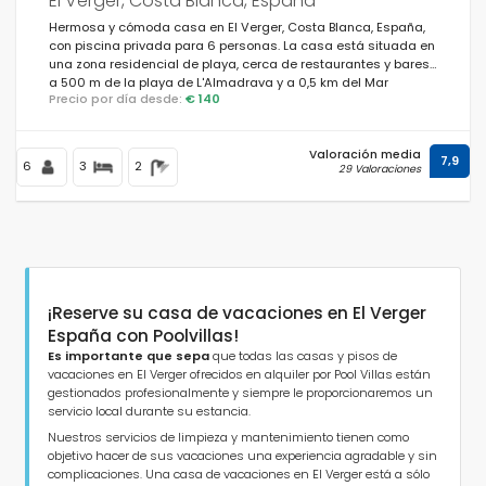
El Verger, Costa Blanca, España
Hermosa y cómoda casa en El Verger, Costa Blanca, España,
con piscina privada para 6 personas. La casa está situada en
una zona residencial de playa, cerca de restaurantes y bares,
a 500 m de la playa de L'Almadrava y a 0,5 km del Mar
Precio por día desde:
€ 140
Mediterráneo.
Valoración media
7,9
6
3
2
29 Valoraciones
¡Reserve su casa de vacaciones en El Verger
España con Poolvillas!
Es importante que sepa
que todas las casas y pisos de
vacaciones en El Verger ofrecidos en alquiler por Pool Villas están
gestionados profesionalmente y siempre le proporcionaremos un
servicio local durante su estancia.
Nuestros servicios de limpieza y mantenimiento tienen como
objetivo hacer de sus vacaciones una experiencia agradable y sin
complicaciones. Una casa de vacaciones en El Verger está a sólo