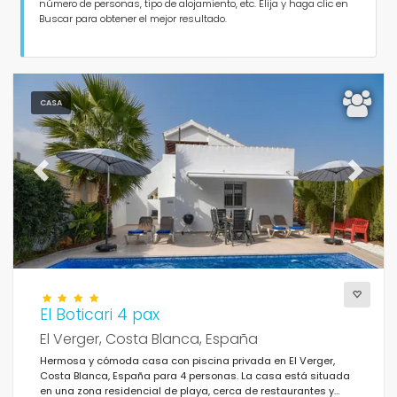
Personas
número de personas, tipo de alojamiento, etc. Elija y haga clic en
Buscar para obtener el mejor resultado.
Dormitorios
Cuartos de baño
CASA
Previous
Next
Servicios populares
Condiciones
El Boticari 4 pax
El Verger, Costa Blanca, España
Hermosa y cómoda casa con piscina privada en El Verger,
Costa Blanca, España para 4 personas. La casa está situada
Opciones
en una zona residencial de playa, cerca de restaurantes y