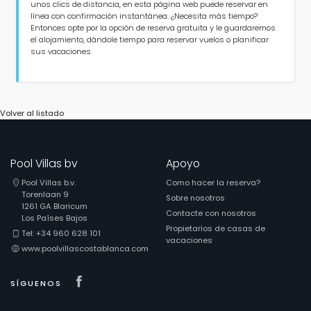
unos clics de distancia, en esta página web puede reservar en
línea con confirmación instantánea. ¿Necesita más tiempo?
Entonces opte por la opción de reserva gratuita y le guardaremos
el alojamiento, dándole tiempo para reservar vuelos o planificar
sus vacaciones.
Volver al listado
Pool Villas bv
Apoyo
Pool Villas b.v.
Como hacer la reserva?
Torenlaan 9
Sobre nosotros
1261 GA Blaricum
Contacte con nosotros
Los Países Bajos
Propietarios de casas de
Tel: +34 960 628 101
vacaciones
www.poolvillascostablanca.com
Visit our Facebook page
SÍGUENOS