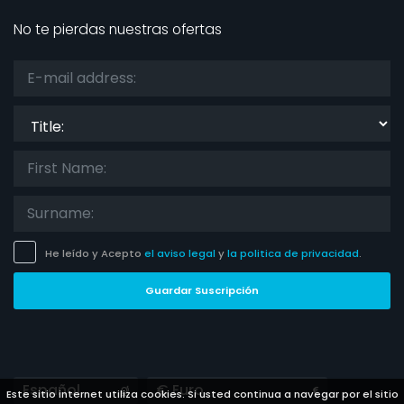
No te pierdas nuestras ofertas
Title:
He leído y Acepto
el aviso legal
y
la politica de privacidad
.
Guardar Suscripción
Languages
Currencies
Este sitio internet utiliza cookies. Si usted continua a navegar por el sitio