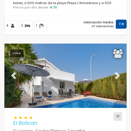
bares, a 500 metros de la playa Playa L'Almadrava y a 500
Precio por día desde:
€ 111
metros del Mar Mediterráneo.
Distancias
Valoración media
7,9
4
2
1
29 Valoraciones
Confort
CASA
Servicios
Previous
Next
Vistas
Categorías adicionales
El Boticari