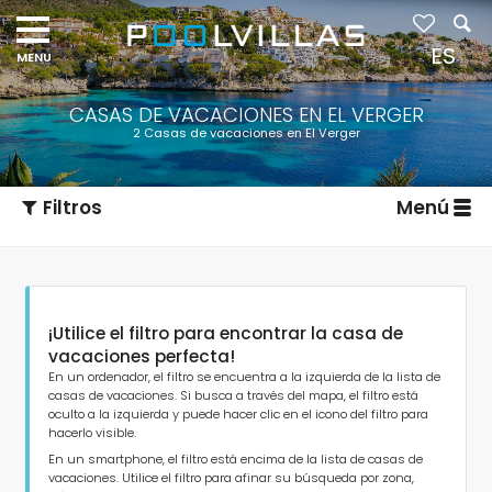
ES
CASAS DE VACACIONES EN EL VERGER
2 Casas de vacaciones en El Verger
Filtros
Menú
¡Utilice el filtro para encontrar la casa de
vacaciones perfecta!
En un ordenador, el filtro se encuentra a la izquierda de la lista de
casas de vacaciones. Si busca a través del mapa, el filtro está
oculto a la izquierda y puede hacer clic en el icono del filtro para
Tipo de alojamiento
hacerlo visible.
En un smartphone, el filtro está encima de la lista de casas de
vacaciones. Utilice el filtro para afinar su búsqueda por zona,