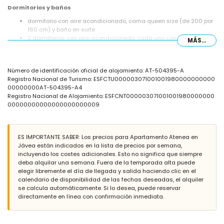
Dormitorios y baños
dormitorio con aire acondicionado, cama queen size (de 200 por
160 cm) y baño en suite
2 dormitorios con aire acondicionado, cada uno con 2 camas
MÁS...
individuales (de 200 por 90 cm)
baño en suite con lavabo individual, ducha y WC
baño con lavabo individual, ducha y WC
Número de identificación oficial de alojamiento: AT-504395-A
Exterior del apartamento
Registro Nacional de Turismo: ESFCTU000003071001001980000000000
00000000AT-504395-A4
parcela grande y cerrada
Registro Nacional de Alojamiento: ESFCNT000003071001001980000000
piscina comunitaria de forma de laguna de 15 m x 5 m y 2 m de
00000000000000000000009
profundidad
jardín comunitario con árboles
terraza cubierta
zona de estar y comedor exterior
ES IMPORTANTE SABER: Los precios para Apartamento Atenea en
plaza de garaje comunitaria
Jávea están indicados en la lista de precios por semana,
incluyendo los costes adicionales. Esto no significa que siempre
Más información
deba alquilar una semana. Fuera de la temporada alta puede
pueblo más cercano: Jávea (a menos de 500 metros del
elegir libremente el día de llegada y salida haciendo clic en el
apartamento)
calendario de disponibilidad de las fechas deseadas, el alquiler
río o ribera más cercana: Mediterráneo, Jávea (a menos de 2
se calcula automáticamente. Si lo desea, puede reservar
kilómetros del apartamento)
directamente en línea con confirmación inmediata.
playa más cercana: La Grava, Puerto, Jávea (a menos de 2
kilómetros del apartamento)
puerto más cercano: Puerto de Jávea (a menos de 2 kilómetros