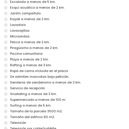
Escalada a menos de 5 km.
Entretenimiento y actividades de ocio para tus vacaciones en
Jávea, Costa Blanca
Esquí acuático a menos de 2 km.
Jardín compartido
cine, discoteca, club nocturno, bar, paseo marítimo (El Arenal y
Kayak a menos de 2 km.
Jávea) (a menos de 5 kilómetros de la casa)
Lavadora
Visitas y cultura en Jávea, Costa Blanca
Lavavajillas
museo (Histórico de Jávea), iglesia (San Bartolomé, Pueblo,
Microondas
Jávea), ruina (Pueblo de Jávea, Jávea), monumento (Pueblo de
Pesca a menos de 2 km.
Jávea, Jávea), edificio arquitectónico (Pueblo de Jávea, Jávea),
Piragüismo a menos de 2 km.
sitio histórico (Pueblo de Jávea y Jávea) (a menos de 5 kilómetros
Piscina comunitaria
del alojamiento)
Playa a menos de 2 km.
castillo (Castillo de Dénia y Dénia) (a menos de 10 kilómetros del
alojamiento)
Rafting a menos de 3 km.
Ropa de cama incluida en el precio
Deportes
Se admiten mascotas bajo petición.
tenis, equitación, senderismo, ciclismo de montaña, ciclismo,
Senderos de senderismo a menos de 3 km.
escalada, canotaje, kayak, rafting, pesca, buceo, snorkeling, surf y
Servicio de recepción
esquí acuático (a menos de 5 kilómetros del apartamento)
Snorkeling a menos de 3 km.
golf (Club de Golf Jávea) y windsurf (a menos de 10 kilómetros del
Supermercado a menos de 100 m.
apartamento)
Surfing a menos de 5 km.
Tamaño de la parcela 3500 m2.
Tamaño del edificio 90 m2.
Televisión
Televisión por cable/satélite