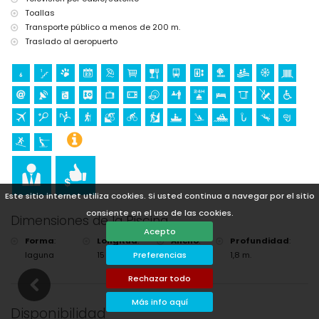
Toallas
Transporte público a menos de 200 m.
Traslado al aeropuerto
Este sitio internet utiliza cookies. Si usted continua a navegar por el sitio
consiente en el uso de las cookies.
Dimensiones de la Piscina
Acepto
Forma
:
Longitud
:
Ancho
:
Profundidad
:
laguna
15 m.
5 m.
1,8 m.
Preferencias
Rechazar todo
Más info aquí
Disponibilidad