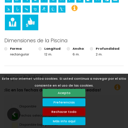
Dimensiones de la Piscina
Forma
:
Longitud
:
Ancho
:
Profundidad
:
rectangular
12 m.
6 m.
2 m.
Disponibilidad
Este sitio internet utiliza cookies. Si usted continua a navegar por el sitio
consiente en el uso de las cookies.
llegada y salida deseadas!
Acepto
Preferencias
Disponible
Rechazar todo
Fechas seleccionadas
Más info aquí
Disponible bajo petición