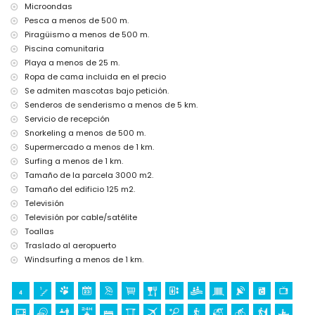
Microondas
museo (Histórico de Jávea), iglesia (Virgen de Loreto, Puerto,
Jávea), ruinas (Pueblo Histórico, Jávea), monumento (Molinos de
Pesca a menos de 500 m.
Viento, Jávea), edificio arquitectónico (Histórico de Jávea), lugar
Piragüismo a menos de 500 m.
histórico (Pueblo Histórico y Jávea) (a menos de 5 kilómetros del
Piscina comunitaria
alojamiento)
Playa a menos de 25 m.
castillo (Portal de la Vila y Denia) (a menos de 25 kilómetros del
Ropa de cama incluida en el precio
alojamiento)
Se admiten mascotas bajo petición.
Deportes
Senderos de senderismo a menos de 5 km.
ciclismo, escalada, canotaje, kayak, pesca, buceo, snorkel, surf,
Servicio de recepción
windsurf y esquí acuático (a menos de 1000 metros del
Snorkeling a menos de 500 m.
apartamento)
Supermercado a menos de 1 km.
tenis, senderismo y ciclismo de montaña (a menos de 5
Surfing a menos de 1 km.
kilómetros del apartamento)
Tamaño de la parcela 3000 m2.
golf (Club de Golf Jávea y Jávea) (a menos de 10 kilómetros del
Tamaño del edificio 125 m2.
apartamento)
Televisión
Televisión por cable/satélite
Toallas
Traslado al aeropuerto
Windsurfing a menos de 1 km.