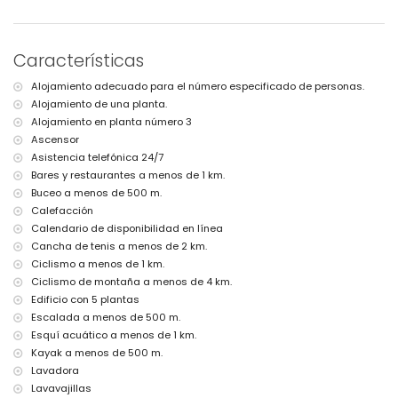
aeropuerto más cercano: Alicante (a menos de 100 kilómetros del
apartamento)
segundo aeropuerto más cercano: Valencia (> 100 kilómetros)
Características
por favor consulte si se permiten mascotas
El edificio donde se encuentra el alojamiento tiene ascensor.
Alojamiento adecuado para el número especificado de personas.
El alojamiento es muy adecuado para familias con niños
Alojamiento de una planta.
Instalaciones y servicios incluidos en el precio de alquiler del
Alojamiento en planta número 3
apartamento
Ascensor
aspiradora y plancha con tabla de planchar
Asistencia telefónica 24/7
ropa de cama y toallas
Bares y restaurantes a menos de 1 km.
servicio de recepción y servicio de emergencia 24 horas
Buceo a menos de 500 m.
calefacción eléctrica
Calefacción
Instalaciones y servicios con cargo adicional
Calendario de disponibilidad en línea
Cancha de tenis a menos de 2 km.
servicio de aeropuerto
Ciclismo a menos de 1 km.
cama extra y cama/cuna para niños (a petición)
Ciclismo de montaña a menos de 4 km.
Entretenimiento y actividades de ocio para tus vacaciones en
Edificio con 5 plantas
Jávea, Costa Blanca
Escalada a menos de 500 m.
paseo marítimo (El Arenal y Jávea) (a menos de 1000 metros de
Esquí acuático a menos de 1 km.
la casa)
Kayak a menos de 500 m.
cine, teatro, discoteca y bar (a menos de 5 kilómetros de la casa)
Lavadora
Lugares de interés y cultura en Jávea, Costa Blanca
Lavavajillas