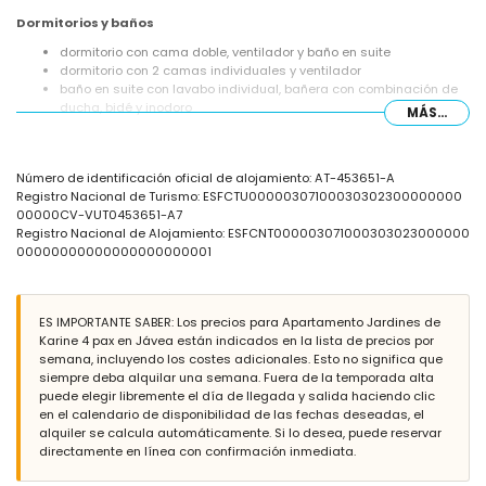
Dormitorios y baños
dormitorio con cama doble, ventilador y baño en suite
dormitorio con 2 camas individuales y ventilador
baño en suite con lavabo individual, bañera con combinación de
ducha, bidé y inodoro
MÁS...
baño con lavabo individual, bañera con combinación de ducha,
bidé y inodoro
Exterior del apartamento
Número de identificación oficial de alojamiento: AT-453651-A
Registro Nacional de Turismo: ESFCTU00000307100030302300000000
parcela grande y cerrada
00000CV-VUT0453651-A7
piscina comunitaria
Registro Nacional de Alojamiento: ESFCNT000003071000303023000000
terraza cubierta
00000000000000000000001
ducha exterior
zona de estar al aire libre
espacio de aparcamiento cubierto comunitario
ES IMPORTANTE SABER: Los precios para Apartamento Jardines de
Más información
Karine 4 pax en Jávea están indicados en la lista de precios por
pueblo más cercano: Jávea (a menos de 3 kilómetros del
semana, incluyendo los costes adicionales. Esto no significa que
apartamento)
siempre deba alquilar una semana. Fuera de la temporada alta
ribera u orilla más cercana: el Mar Mediterráneo, Jávea (a menos
puede elegir libremente el día de llegada y salida haciendo clic
de 25 metros del apartamento)
en el calendario de disponibilidad de las fechas deseadas, el
playa más cercana: Playa Cala Blanca, Jávea (a menos de 25
alquiler se calcula automáticamente. Si lo desea, puede reservar
metros del apartamento)
directamente en línea con confirmación inmediata.
puerto más cercano: El Canal, Jávea (a menos de 1000 metros del
apartamento)