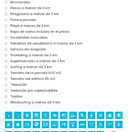
Microondas
Jávea), edificio arquitectónico (Pueblo Histórico, Jávea), lugar
Pesca a menos de 3 km.
histórico (Pueblo Histórico y Jávea) (a menos de 10 kilómetros del
Piragüismo a menos de 3 km.
alojamiento)
Piscina privada
palacio (Palacio Real de Valencia), castillo (Portal de la Vila y
Denia) (a menos de 25 kilómetros del alojamiento)
Playa a menos de 3 km.
Ropa de cama incluida en el precio
Deportes
Se admiten mascotas.
tenis (a menos de 1000 metros de la casa)
Senderos de senderismo a menos de 3 km.
senderismo, ciclismo de montaña, ciclismo, escalada,
Servicio de recepción
piragüismo, kayak, pesca, buceo, snorkel, surf, windsurf y esquí
Snorkeling a menos de 3 km.
acuático (a menos de 5 kilómetros de la casa)
Supermercado a menos de 2 km.
golf (Club de Golf Jávea) y equitación (a menos de 10 kilómetros
de la casa)
Surfing a menos de 3 km.
Tamaño de la parcela 500 m2.
Tamaño del edificio 95 m2.
Televisión
Televisión por cable/satélite
Toallas
Windsurfing a menos de 3 km.