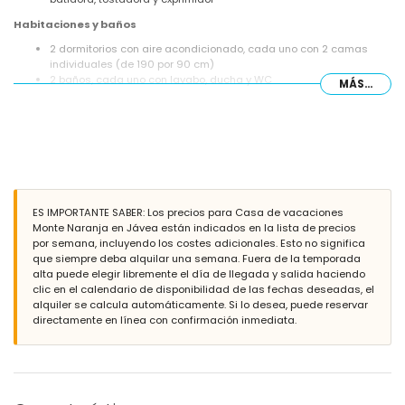
Habitaciones y baños
2 dormitorios con aire acondicionado, cada uno con 2 camas
individuales (de 190 por 90 cm)
2 baños, cada uno con lavabo, ducha y WC
MÁS...
Exterior de esta casa de vacaciones
terreno vallado
piscina privada de 8m x 4m y 2m de profundidad
jardín con grava y mobiliario de jardín con tumbonas
2 terrazas, una de ellas cubierta
barbacoa
zona de estar y comedor exterior
ES IMPORTANTE SABER: Los precios para Casa de vacaciones
espacio de parking comunitario
Monte Naranja en Jávea están indicados en la lista de precios
por semana, incluyendo los costes adicionales. Esto no significa
Más información
que siempre deba alquilar una semana. Fuera de la temporada
pueblo más cercano: Jávea (a menos de 10 kilómetros de la
alta puede elegir libremente el día de llegada y salida haciendo
casa)
clic en el calendario de disponibilidad de las fechas deseadas, el
ribera o orilla más cercana: Mar Mediterráneo, Jávea (a menos de
alquiler se calcula automáticamente. Si lo desea, puede reservar
3 kilómetros de la casa)
directamente en línea con confirmación inmediata.
playa más cercana: La Granadella, Jávea (a menos de 3
kilómetros de la casa)
puerto más cercano: Duanes del Mar, Jávea (a menos de 10
kilómetros de la casa)
parque más cercano: La Guardia, Jávea (a menos de 3 kilómetros