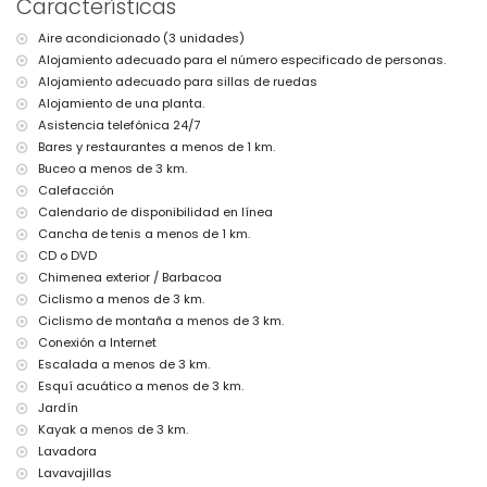
Características
de la casa)
aeropuerto más cercano: Alicante (a menos de 100 kilómetros de
Aire acondicionado (3 unidades)
la casa)
Alojamiento adecuado para el número especificado de personas.
segundo aeropuerto más cercano: Valencia (> 100 kilómetros)
se admiten mascotas
Alojamiento adecuado para sillas de ruedas
alojamiento adaptado para sillas de ruedas
Alojamiento de una planta.
El alojamiento es muy adecuado para familias con niños
Asistencia telefónica 24/7
Bares y restaurantes a menos de 1 km.
Instalaciones y servicios incluidos en el precio del alquiler de esta
casa de vacaciones
Buceo a menos de 3 km.
Calefacción
internet (WiFi)
Calendario de disponibilidad en línea
aspiradora, plancha y tabla de planchar
ropa de cama y toallas
Cancha de tenis a menos de 1 km.
servicio de recepción y servicio de emergencias 24 horas
CD o DVD
calefacción por aire y aire acondicionado
Chimenea exterior / Barbacoa
Ciclismo a menos de 3 km.
Instalaciones y servicios con cargo extra
Ciclismo de montaña a menos de 3 km.
cama extra y camas/cunas para niños (bajo demanda)
Conexión a Internet
Entretenimiento y actividades de ocio para sus vacaciones en
Escalada a menos de 3 km.
Jávea, Costa Blanca
Esquí acuático a menos de 3 km.
Jardín
bar (a menos de 5 kilómetros de la casa)
Kayak a menos de 3 km.
Lugares de interés y cultura en Jávea, Costa Blanca
Lavadora
museo (Pueblo Histórico, Jávea), iglesia (San Bartolomé, Jávea),
Lavavajillas
ruina (Pueblo Histórico, Jávea), monumento (Pueblo Histórico,