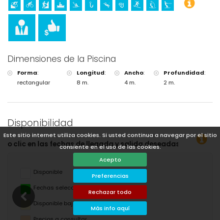
Dimensiones de la Piscina
Forma
:
Longitud
:
Ancho
:
Profundidad
:
rectangular
8 m.
4 m.
2 m.
Disponibilidad
Este sitio internet utiliza cookies. Si usted continua a navegar por el sitio
llegada y salida deseadas!
consiente en el uso de las cookies.
Acepto
Disponible
Preferencias
Fechas seleccionadas
Rechazar todo
Disponible bajo petición
Más info aquí
Precios a consultar