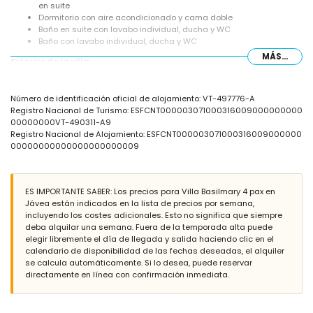
en suite
Dormitorio con aire acondicionado y cama doble
Baño en suite con lavabo individual, ducha y WC
Baño con lavabo individual, ducha y WC
MÁS...
Exterior de la villa
Parcela grande y cerrada
Piscina privada de 10m x 6m y 2.3m de profundidad
Número de identificación oficial de alojamiento: VT-497776-A
Jardín con árboles y muebles de jardín con tumbonas
Registro Nacional de Turismo: ESFCNT000003071000316009000000000
Terraza cubierta
00000000VT-490311-A9
Cocina exterior
Registro Nacional de Alojamiento: ESFCNT000003071000316009000000
Ducha exterior
00000000000000000000009
Zona de estar exterior y zona de comedor exterior
3 plazas de aparcamiento privadas
Más información
ES IMPORTANTE SABER: Los precios para Villa Basilmary 4 pax en
Pueblo más cercano: Xàbia (a menos de 3 kilómetros de la villa)
Jávea están indicados en la lista de precios por semana,
Orilla o ribera más cercana: Mar Mediterráneo, Xàbia (a menos de
incluyendo los costes adicionales. Esto no significa que siempre
4 kilómetros de la villa)
deba alquilar una semana. Fuera de la temporada alta puede
Playa más cercana: La Grava, Xàbia (a menos de 4 kilómetros de
elegir libremente el día de llegada y salida haciendo clic en el
la villa)
calendario de disponibilidad de las fechas deseadas, el alquiler
Puerto más cercano: Aduanas del Mar (a menos de 5 kilómetros
se calcula automáticamente. Si lo desea, puede reservar
de la villa)
directamente en línea con confirmación inmediata.
Parque más cercano: Montgó, Xàbia (a menos de 2 kilómetros de
la villa)
Aeropuerto más cercano: Alicante (a menos de 100 kilómetros de