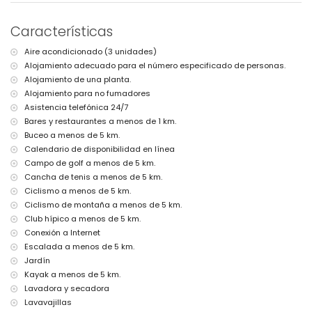
la villa)
Segundo aeropuerto más cercano: Valencia (> 100 kilómetros)
Características
No se permite fumar
No se admiten mascotas
Aire acondicionado (3 unidades)
El alojamiento es muy adecuado para familias con niños
Alojamiento adecuado para el número especificado de personas.
Instalaciones y servicios incluidos en el precio del alquiler de la
Alojamiento de una planta.
villa
Alojamiento para no fumadores
Internet (WiFi)
Asistencia telefónica 24/7
Plancha y tabla de planchar
Bares y restaurantes a menos de 1 km.
Ropa de cama y toallas
Buceo a menos de 5 km.
Servicio de recepción y servicio de emergencia 24 horas
Calendario de disponibilidad en línea
Aire acondicionado
Campo de golf a menos de 5 km.
Instalaciones y servicios con coste adicional
Cancha de tenis a menos de 5 km.
Ciclismo a menos de 5 km.
Cama/cuna para niños (bajo demanda)
Ciclismo de montaña a menos de 5 km.
Entretenimiento y actividades de ocio para sus vacaciones en
Club hípico a menos de 5 km.
Xàbia, Costa Blanca
Conexión a Internet
Discoteca, bar y paseo marítimo (Paseo Marítimo) (a menos de 5
Escalada a menos de 5 km.
kilómetros de la casa)
Jardín
Puntos de interés y cultura en Xàbia, Costa Blanca
Kayak a menos de 5 km.
Lavadora y secadora
Museo (Histórico de Xàbia, Xàbia), iglesia (Virgen de Loreto,
Lavavajillas
Puerto, Xàbia), ruina (Molinos de Viento, Xàbia), monumento