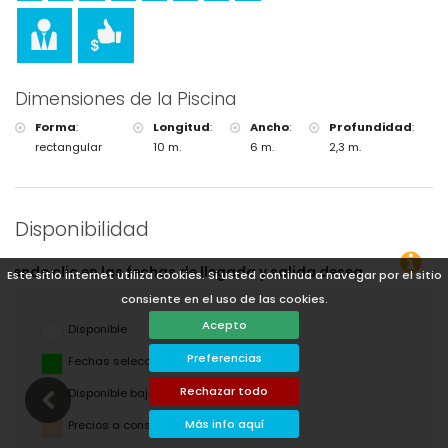
Dimensiones de la Piscina
Forma
:
Longitud
:
Ancho
:
Profundidad
:
rectangular
10 m.
6 m.
2,3 m.
Disponibilidad
as!
Este sitio internet utiliza cookies. Si usted continua a navegar por el sitio
consiente en el uso de las cookies.
Acepto
Disponible
Preferencias
Fechas seleccionadas
Rechazar todo
Disponible bajo petición
Más info aquí
Precios a consultar