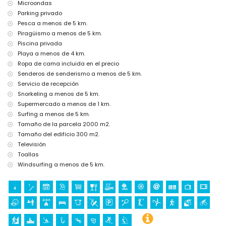
(Pueblo de Xàbia, Xàbia), edificio arquitectónico (Pueblo de Xàbia,
Microondas
Xàbia), lugar histórico (Pueblo de Xàbia y Xàbia) (a menos de 5
Parking privado
kilómetros del alojamiento)
Pesca a menos de 5 km.
Castillo (Portal de la Vila y Dénia) (a menos de 10 kilómetros del
Piragüismo a menos de 5 km.
alojamiento)
Piscina privada
Deportes
Playa a menos de 4 km.
Ropa de cama incluida en el precio
Tenis, golf (La Sella, Dénia), equitación, senderismo, ciclismo de
montaña, ciclismo, escalada, canoa, kayak, pesca, buceo, snorkel,
Senderos de senderismo a menos de 5 km.
surf y windsurf (a menos de 5 kilómetros de la villa)
Servicio de recepción
Snorkeling a menos de 5 km.
Supermercado a menos de 1 km.
Surfing a menos de 5 km.
Tamaño de la parcela 2000 m2.
Tamaño del edificio 300 m2.
Televisión
Toallas
Windsurfing a menos de 5 km.