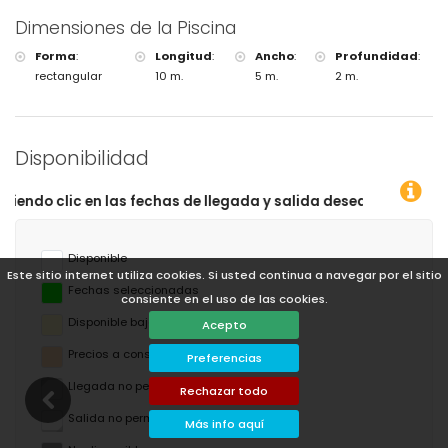
Dimensiones de la Piscina
Forma
:
Longitud
:
Ancho
:
Profundidad
:
rectangular
10 m.
5 m.
2 m.
Disponibilidad
y salida deseadas!
Disponible
Este sitio internet utiliza cookies. Si usted continua a navegar por el sitio
Fechas seleccionadas
consiente en el uso de las cookies.
Disponible bajo petición
Acepto
Precios a consultar
Preferencias
Llegada no permitida
Rechazar todo
Salida no permitida
Más info aquí