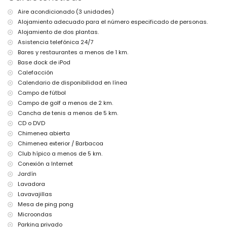
Más información
Aire acondicionado (3 unidades)
pueblo más cercano: Javea (a menos de 5 kilómetros de la villa)
Alojamiento adecuado para el número especificado de personas.
playa más cercana: El Arenal, Javea (a menos de 5 kilómetros de
la villa)
Alojamiento de dos plantas.
puerto más cercano: Puerto Aduanas del Mar, Javea (a menos de
Asistencia telefónica 24/7
5 kilómetros de la villa)
Bares y restaurantes a menos de 1 km.
parque más cercano: Tarraula, Javea (a menos de 2 kilómetros
Base dock de iPod
de la villa)
Calefacción
aeropuerto más cercano: Alicante (a menos de 100 kilómetros de
Calendario de disponibilidad en línea
la villa)
segundo aeropuerto más cercano: Valencia (más de 100
Campo de fútbol
kilómetros)
Campo de golf a menos de 2 km.
se permiten mascotas
Cancha de tenis a menos de 5 km.
El alojamiento es muy adecuado para familias con niños
CD o DVD
Instalaciones y servicios incluidos en el precio del alquiler de la
Chimenea abierta
villa
Chimenea exterior / Barbacoa
Club hípico a menos de 5 km.
internet (WiFi)
plancha y tabla de planchar
Conexión a Internet
ropa de cama y toallas
Jardín
servicio de recepción y servicio de emergencia 24 horas
Lavadora
pista de pádel y campo de fútbol
Lavavajillas
ping-pong
Mesa de ping pong
calefacción central y aire acondicionado
Microondas
Instalaciones y servicios con cargo adicional
Parking privado