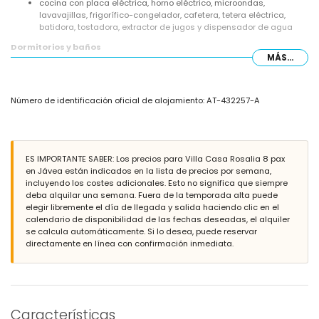
cocina con placa eléctrica, horno eléctrico, microondas,
lavavajillas, frigorífico-congelador, cafetera, tetera eléctrica,
batidora, tostadora, extractor de jugos y dispensador de agua
Dormitorios y baños
MÁS...
3 dormitorios con aire acondicionado, cada uno con cama
tamaño queen (medidas 200 por 160 cm) y baño en suite
dormitorio con cama tamaño queen (medidas 200 por 160 cm) y
Número de identificación oficial de alojamiento: AT-432257-A
ventilador
baño en suite con lavabo doble, ducha y inodoro
3 baños en suite, cada uno con lavabo individual, ducha y inodoro
2 baños con lavabo individual, combinación de bañera/ducha e
inodoro
ES IMPORTANTE SABER: Los precios para Villa Casa Rosalia 8 pax
en Jávea están indicados en la lista de precios por semana,
Exterior de la villa
incluyendo los costes adicionales. Esto no significa que siempre
amplio terreno cerrado
deba alquilar una semana. Fuera de la temporada alta puede
piscina privada de 10 m x 5 m y 2 m de profundidad
elegir libremente el día de llegada y salida haciendo clic en el
maravilloso jardín con césped, grava, árboles y muebles de jardín
calendario de disponibilidad de las fechas deseadas, el alquiler
con tumbonas
se calcula automáticamente. Si lo desea, puede reservar
2 terrazas cubiertas
directamente en línea con confirmación inmediata.
barbacoa
ducha exterior
zona de estar exterior y zona de comedor exterior
3 plazas de aparcamiento cubiertas y 10 plazas de aparcamiento
privado
Características