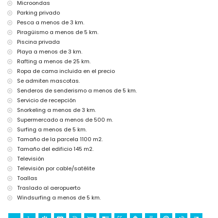
cine, teatro, bar y paseo marítimo (Arenal Jávea) (a menos de 5
Microondas
kilómetros de la casa)
Parking privado
Atracciones y cultura en Jávea, Costa Blanca
Pesca a menos de 3 km.
Piragüismo a menos de 5 km.
museo (Histórico de Jávea), ruina (Molinos de Viento, Jávea) y
Piscina privada
edificio arquitectónico (Histórico de Jávea) (a menos de 5
Playa a menos de 3 km.
kilómetros del alojamiento)
iglesia (Virgen de Loreto, Puerto, Jávea), monumento (Pueblo de
Rafting a menos de 25 km.
Jávea, Jávea) y lugar histórico (Pueblo de Jávea) (a menos de 10
Ropa de cama incluida en el precio
kilómetros del alojamiento)
Se admiten mascotas.
castillo (Portal de la Vila y Denia) (a menos de 25 kilómetros del
Senderos de senderismo a menos de 5 km.
alojamiento)
Servicio de recepción
Deportes
Snorkeling a menos de 3 km.
Supermercado a menos de 500 m.
ciclismo (a menos de 1000 metros de la villa)
tenis, senderismo, ciclismo de montaña, piragüismo, kayak,
Surfing a menos de 5 km.
pesca, buceo, snorkel, surf, windsurf y esquí acuático (a menos de
Tamaño de la parcela 1100 m2.
5 kilómetros de la villa)
Tamaño del edificio 145 m2.
golf (Golf de Jávea) y equitación (a menos de 10 kilómetros de la
Televisión
villa)
Televisión por cable/satélite
rafting (a menos de 25 kilómetros de la villa)
Toallas
Traslado al aeropuerto
Windsurfing a menos de 5 km.