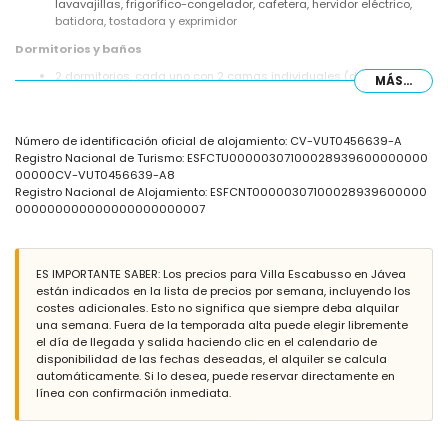
lavavajillas, frigorífico-congelador, cafetera, hervidor eléctrico,
batidora, tostadora y exprimidor
Dormitorios y baños
2 dormitorios, cada uno con 2 camas individuales (de 200 por 80
MÁS...
cm) y ventilador
dormitorio con 2 camas individuales (de 200 por 90 cm) y
ventilador
Número de identificación oficial de alojamiento: CV-VUT0456639-A
dormitorio con 2 camas individuales (de 200 por 90 cm),
Registro Nacional de Turismo: ESFCTU00000307100028939600000000
ventilador y baño en suite
00000CV-VUT0456639-A8
baño en suite con lavabo individual, ducha y aseo
Registro Nacional de Alojamiento: ESFCNT00000307100028939600000
baño con lavabo individual, combinación de bañera/ducha y aseo
000000000000000000000007
baño con lavabo individual, ducha y aseo
Exterior de la villa
parcela grande y cerrada
ES IMPORTANTE SABER: Los precios para Villa Escabusso en Jávea
piscina privada de 8m x 4m y 2m de profundidad
están indicados en la lista de precios por semana, incluyendo los
hermoso jardín con césped, grava, árboles y mobiliario de jardín
costes adicionales. Esto no significa que siempre deba alquilar
con tumbonas
una semana. Fuera de la temporada alta puede elegir libremente
terraza cubierta
el día de llegada y salida haciendo clic en el calendario de
barbacoa
disponibilidad de las fechas deseadas, el alquiler se calcula
zona de estar exterior y zona de comedor exterior
automáticamente. Si lo desea, puede reservar directamente en
2 plazas de aparcamiento cubiertas privadas
línea con confirmación inmediata.
Más información
pueblo más cercano: Jávea (a menos de 5 kilómetros de la villa)