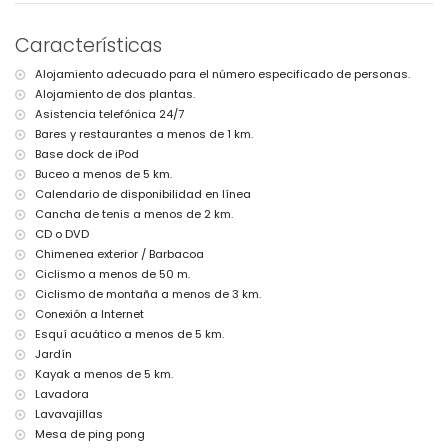
playa más cercana: La Granadella, Jávea (a menos de 3
kilómetros de la villa)
Características
puerto más cercano: La Fontana, Jávea (a menos de 5 kilómetros
de la villa)
Alojamiento adecuado para el número especificado de personas.
parque más cercano: Costa Nova, Jávea (a menos de 2
Alojamiento de dos plantas.
kilómetros de la villa)
aeropuerto más cercano: Alicante (> 100 kilómetros)
Asistencia telefónica 24/7
segundo aeropuerto más cercano: Valencia (> 100 kilómetros)
Bares y restaurantes a menos de 1 km.
se permiten mascotas
Base dock de iPod
El alojamiento es muy adecuado para familias con niños
Buceo a menos de 5 km.
Instalaciones y servicios incluidos en el precio del alquiler de la
Calendario de disponibilidad en línea
villa
Cancha de tenis a menos de 2 km.
CD o DVD
internet (fibra óptica)
plancha y tabla de planchar
Chimenea exterior / Barbacoa
ropa de cama y toallas
Ciclismo a menos de 50 m.
servicio de recepción y servicio de emergencia 24 horas
Ciclismo de montaña a menos de 3 km.
mesa de ping-pong
Conexión a Internet
Instalaciones y servicios con cargo extra
Esquí acuático a menos de 5 km.
Jardín
servicio de aeropuerto
Kayak a menos de 5 km.
cama extra y camas/cunas para niños (a petición)
Lavadora
Entretenimiento y actividades de ocio para sus vacaciones en
Lavavajillas
Jávea, Costa Blanca
Mesa de ping pong