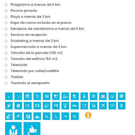
Lugares de interés y cultura en Jávea, Costa Blanca
Piragüismo a menos de 5 km.
Piscina privada
museo (Histórico de Jávea, Jávea), iglesia (Virgen de Loreto,
Playa a menos de 3 km.
Puerto, Jávea), ruina (Molinos de Viento, Jávea), monumento
(Pueblo de Jávea, Jávea), edificio arquitectónico (Pueblo de
Ropa de cama incluida en el precio
Jávea, Jávea), sitio histórico (Pueblo de Jávea y Jávea) (a menos
Senderos de senderismo a menos de 5 km.
de 10 kilómetros del alojamiento)
Servicio de recepción
palacio (Palacio Real, Valencia), castillo (Portal de la Vila y Denia)
Snorkeling a menos de 3 km.
(a menos de 25 kilómetros del alojamiento)
Supermercado a menos de 3 km.
Deportes
Tamaño de la parcela 1140 m2.
Tamaño del edificio 150 m2.
tenis, senderismo, ciclismo de montaña, ciclismo, escalada,
piragüismo, kayak, pesca, buceo y snorkel (a menos de 5
Televisión
kilómetros de la villa)
Televisión por cable/satélite
golf (Club de Golf, Jávea) y equitación (a menos de 10 kilómetros
Toallas
de la villa)
Traslado al aeropuerto