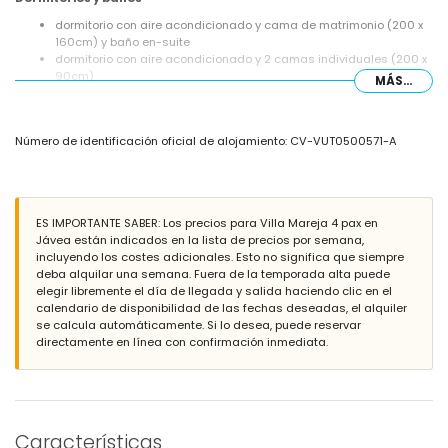
dormitorio con aire acondicionado y cama de matrimonio (200 x
160cm) y baño en-suite
dormitorio con aire acondicionado y 2 camas individuales (200 x
90cm)
MÁS...
baño en-suite con lavabo, ducha y WC
baño con lavabo, ducha y WC
Exterior de la villa
Número de identificación oficial de alojamiento: CV-VUT0500571-A
parcela grande y vallada
piscina privada de 8m x 4m y 2m de profundidad
maravilloso jardín con césped, grava, árboles y mobiliario de
jardín con tumbonas
ES IMPORTANTE SABER: Los precios para Villa Mareja 4 pax en
3 terrazas, de las cuales 1 está cubierta
Jávea están indicados en la lista de precios por semana,
barbacoa
incluyendo los costes adicionales. Esto no significa que siempre
ducha exterior
deba alquilar una semana. Fuera de la temporada alta puede
zona de estar y comedor al aire libre
elegir libremente el día de llegada y salida haciendo clic en el
calendario de disponibilidad de las fechas deseadas, el alquiler
Más información
se calcula automáticamente. Si lo desea, puede reservar
pueblo más cercano: Jávea (a menos de 5 kilómetros de la villa)
directamente en línea con confirmación inmediata.
orilla o ribera más cercana: Mediterráneo, Jávea (a menos de 3
kilómetros de la villa)
playa más cercana: El Arenal, Jávea (a menos de 3 kilómetros de
la villa)
puerto más cercano: Nou Fontana (a menos de 3 kilómetros de la
Características
villa)