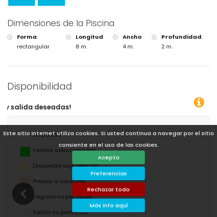
Dimensiones de la Piscina
Forma
:
Longitud
:
Ancho
:
Profundidad
:
rectangular
8 m.
4 m.
2 m.
Disponibilidad
¡Puede calcular el precio del
Este sitio internet utiliza cookies. Si usted continua a navegar por el sitio
Disponible
consiente en el uso de las cookies.
Fechas seleccionadas
Acepto
Disponible bajo petición
Preferencias
Precios a consultar
Rechazar todo
Llegada no permitida
Más info aquí
Salida no permitida