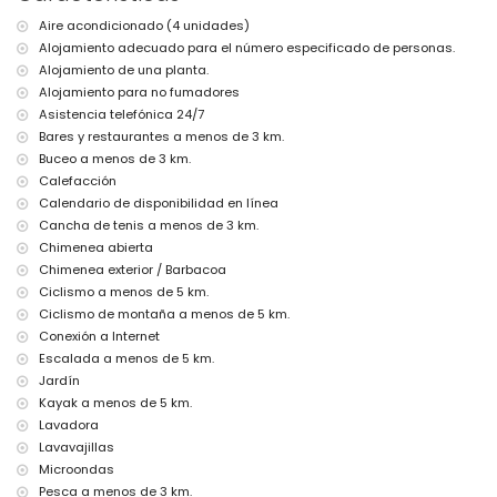
parque más cercano: Montgó, Jávea (a menos de 5 kilómetros de
Aire acondicionado (4 unidades)
la villa)
Alojamiento adecuado para el número especificado de personas.
aeropuerto más cercano: Alicante (a menos de 100 kilómetros de
la villa)
Alojamiento de una planta.
segundo aeropuerto más cercano: Valencia (> 100 kilómetros)
Alojamiento para no fumadores
prohibido fumar
Asistencia telefónica 24/7
no se permiten mascotas
Bares y restaurantes a menos de 3 km.
El alojamiento es muy adecuado para familias con niños
Buceo a menos de 3 km.
Instalaciones y servicios incluidos en el precio del alquiler de la
Calefacción
villa
Calendario de disponibilidad en línea
internet (WiFi)
Cancha de tenis a menos de 3 km.
aspiradora y plancha con tabla de planchar
Chimenea abierta
ropa de cama y toallas
Chimenea exterior / Barbacoa
servicio de recepción y servicio de emergencia 24 horas
Ciclismo a menos de 5 km.
calefacción por aire y aire acondicionado
Ciclismo de montaña a menos de 5 km.
Instalaciones y servicios con coste adicional
Conexión a Internet
Escalada a menos de 5 km.
servicio de aeropuerto
cama extra y cuna (bajo demanda)
Jardín
Kayak a menos de 5 km.
Entretenimiento y actividades de ocio para sus vacaciones en
Lavadora
Jávea, Costa Blanca
Lavavajillas
discoteca, bar, paseo marítimo (El Arenal y Jávea) (a menos de 5
Microondas
kilómetros de la casa)
Pesca a menos de 3 km.