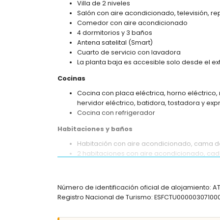
Villa de 2 niveles
Salón con aire acondicionado, televisión, re
Comedor con aire acondicionado
4 dormitorios y 3 baños
Antena satelital (Smart)
Cuarto de servicio con lavadora
La planta baja es accesible solo desde el ext
Cocinas
Cocina con placa eléctrica, horno eléctrico, 
hervidor eléctrico, batidora, tostadora y exp
Cocina con refrigerador
Habitaciones y baños
Habitación con aire acondicionado, cama dob
2 habitaciones con aire acondicionado, ca
Habitación con aire acondicionado y 2 cama
Baño en suite con ducha, inodoro y secador
Baño con bañera, inodoro y secador de pel
Número de identificación oficial de alojamiento: 
Baño con lavabo individual, ducha, inodoro 
Registro Nacional de Turismo: ESFCTU00000307
Exterior de la villa