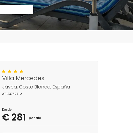
Villa Mercedes
Jávea, Costa Blanca, España
AT-437327-A
Desde
€ 281
por día