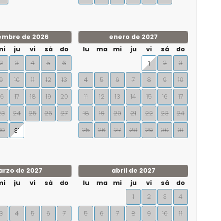
embre de 2026
enero de 2027
mi
ju
vi
sá
do
lu
ma
mi
ju
vi
sá
do
2
3
4
5
6
2
3
1
9
10
11
12
13
4
5
6
7
8
9
10
16
17
18
19
20
11
12
13
14
15
16
17
23
24
25
26
27
18
19
20
21
22
23
24
30
25
26
27
28
29
30
31
31
rzo de 2027
abril de 2027
mi
ju
vi
sá
do
lu
ma
mi
ju
vi
sá
do
1
2
3
4
3
4
5
6
7
5
6
7
8
9
10
11