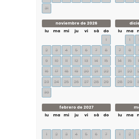
31
noviembre de 2026
dici
lu
ma
mi
ju
vi
sá
do
lu
ma
1
1
2
3
4
5
6
7
8
7
8
9
10
11
12
13
14
15
14
15
16
17
18
19
20
21
22
21
22
23
24
25
26
27
28
29
28
29
30
febrero de 2027
ma
lu
ma
mi
ju
vi
sá
do
lu
ma
1
2
3
4
5
6
7
1
2