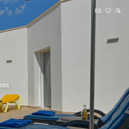
ES
nas