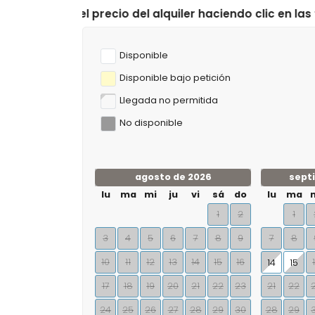
ecio del alquiler haciendo clic en las fechas de llegada
Disponible
Disponible bajo petición
Llegada no permitida
No disponible
agosto de 2026
sept
lu
ma
mi
ju
vi
sá
do
lu
ma
1
2
1
3
4
5
6
7
8
9
7
8
10
11
12
13
14
15
16
14
15
17
18
19
20
21
22
23
21
22
24
25
26
27
28
29
30
28
29