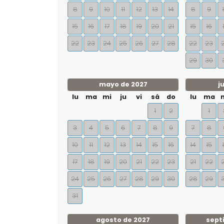
8
9
10
11
12
13
14
8
9
15
16
17
18
19
20
21
15
16
22
23
24
25
26
27
28
22
23
29
30
mayo de 2027
j
lu
ma
mi
ju
vi
sá
do
lu
ma
1
2
1
3
4
5
6
7
8
9
7
8
10
11
12
13
14
15
16
14
15
17
18
19
20
21
22
23
21
22
24
25
26
27
28
29
30
28
29
31
agosto de 2027
sept