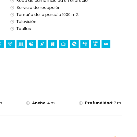
Ropa de cama incluida en el precio
ncia 24 horas
dicionado
Servicio de recepción
Tamaño de la parcela 1000 m2.
Televisión
Toallas
 petición)
 la villa)
m.
Ancho
:
4 m.
Profundidad
:
2 m.