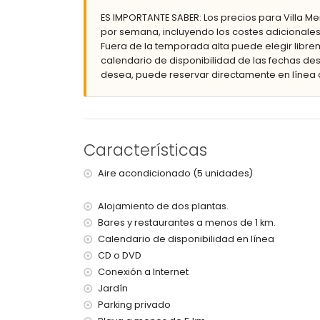
Parcela cerrada
ES IMPORTANTE SABER: Los precios para Villa Me
Piscina privada de 8m x 4m y 2m de profund
por semana, incluyendo los costes adicionales
Jardín con grava, árboles y mobiliario de j
Fuera de la temporada alta puede elegir librem
Conservatorio / jardín de invierno
calendario de disponibilidad de las fechas des
2 terrazas, una de ellas cubierta
desea, puede reservar directamente en línea 
Barbacoa
Ducha exterior
Zona de estar al aire libre y zona de comedo
Espacio de aparcamiento privado
Más información
Características
Pueblo más cercano: Xàbia (a menos de 5 kil
Aire acondicionado (5 unidades)
Playa más cercana: Playa Ambolo, Xàbia (a m
Aeropuerto más cercano: Alicante (a menos d
Alojamiento de dos plantas.
Segundo aeropuerto más cercano: Valencia 
Se admiten mascotas
Bares y restaurantes a menos de 1 km.
El alojamiento es muy adecuado para famili
Calendario de disponibilidad en línea
CD o DVD
Instalaciones y servicios incluidos en el precio d
Conexión a Internet
Internet (WiFi)
Jardín
Aspiradora, plancha y tabla de planchar
Parking privado
Ropa de cama y toallas