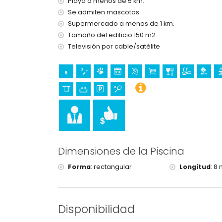
Playa a menos de 5 km.
Servicio de recepción y servicio de emerge
Calefacción por suelo radiante y aire acon
Se admiten mascotas.
Jacuzzi exterior
Supermercado a menos de 1 km.
Tamaño del edificio 150 m2.
Instalaciones y servicios con coste adicional
Televisión por cable/satélite
Cama extra y camas/cunas para niños (bajo
Deportes
Tenis (a menos de 5 kilómetros de la villa)
Golf y equitación (a menos de 10 kilómetros de
Dimensiones de la Piscina
Forma
:
rectangular
Longitud
:
8 
Disponibilidad