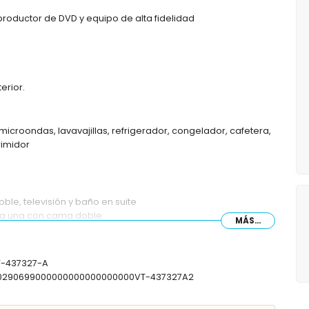
productor de DVD y equipo de alta fidelidad
erior.
microondas, lavavajillas, refrigerador, congelador, cafetera,
rimidor
le, televisión y baño en suite
da una con cama doble
MÁS...
s individuales
 de pelo
o
AT-437327-A
y secador de pelo
1000290699000000000000000000VT-437327A2