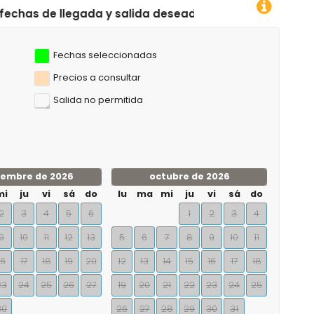
 y salida deseadas!
Fechas seleccionadas
Precios a consultar
Salida no permitida
iembre de 2026
octubre de 2026
mi
ju
vi
sá
do
lu
ma
mi
ju
vi
sá
do
2
3
4
5
6
1
2
3
4
9
10
11
12
13
5
6
7
8
9
10
11
16
17
18
19
20
12
13
14
15
16
17
18
23
24
25
26
27
19
20
21
22
23
24
25
30
26
27
28
29
30
31