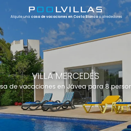
Alquile una
casa de vacaciones en Costa Blanca
o alrededores
VILLA MERCEDES
sa de vacaciones en Jávea para 8 perso