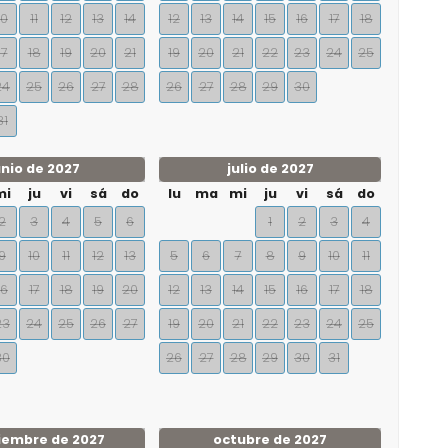
10
11
12
13
14
12
13
14
15
16
17
18
17
18
19
20
21
19
20
21
22
23
24
25
24
25
26
27
28
26
27
28
29
30
31
unio de 2027
julio de 2027
mi
ju
vi
sá
do
lu
ma
mi
ju
vi
sá
do
2
3
4
5
6
1
2
3
4
9
10
11
12
13
5
6
7
8
9
10
11
16
17
18
19
20
12
13
14
15
16
17
18
23
24
25
26
27
19
20
21
22
23
24
25
30
26
27
28
29
30
31
iembre de 2027
octubre de 2027