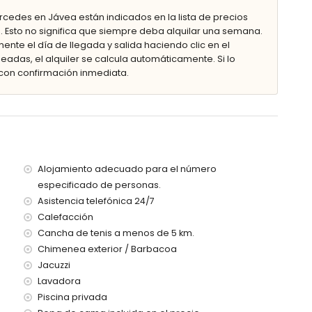
rcedes en Jávea están indicados en la lista de precios
idad
. Esto no significa que siempre deba alquilar una semana.
ardín con tumbonas
ente el día de llegada y salida haciendo clic en el
eadas, el alquiler se calcula automáticamente. Si lo
con confirmación inmediata.
r exterior
ómetros de la villa)
Alojamiento adecuado para el número
enos de 5 kilómetros de la villa)
especificado de personas.
e 100 kilómetros de la villa)
Asistencia telefónica 24/7
(a más de 100 kilómetros)
Calefacción
as con niños
Cancha de tenis a menos de 5 km.
Chimenea exterior / Barbacoa
el alquiler de la villa
Jacuzzi
Lavadora
Piscina privada