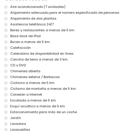
Más información
Aire acondicionado (7 unidades)
pueblo más cercano: Xàbia (a menos de 5 kilómetros de la villa)
Alojamiento adecuado para el número especificado de personas.
río o costa más cercana: Mediterráneo, Xàbia (a menos de 5
kilómetros de la villa)
Alojamiento de dos plantas.
playa más cercana: El Arenal, Xàbia (a menos de 5 kilómetros de
Asistencia telefónica 24/7
la villa)
Bares y restaurantes a menos de 5 km.
puerto más cercano: Puerto Aduanas del Mar, Xàbia (a menos de
Base dock de iPod
5 kilómetros de la villa)
Buceo a menos de 5 km.
aeropuerto más cercano: Alicante (a menos de 100 kilómetros de
Calefacción
la villa)
segundo aeropuerto más cercano: Valencia (> 100 kilómetros)
Calendario de disponibilidad en línea
se admiten mascotas
Cancha de tenis a menos de 3 km.
el alojamiento es muy adecuado para familias con niños
CD o DVD
Instalaciones y servicios incluidos en el precio de alquiler de la
Chimenea abierta
villa
Chimenea exterior / Barbacoa
Ciclismo a menos de 5 km.
internet (fibra óptica)
Ciclismo de montaña a menos de 5 km.
aspiradora y plancha con tabla de planchar
ropa de cama y toallas
Conexión a Internet
servicio de recepción y servicio de emergencia 24 horas
Escalada a menos de 5 km.
calefacción de aire y con aire acondicionado
Esquí acuático a menos de 5 km.
Estacionamiento para más de un coche
Instalaciones y servicios con coste extra
Jardín
servicio de aeropuerto
Lavadora
cama extra y camas/cunas para niños (bajo demanda)
Lavavajillas