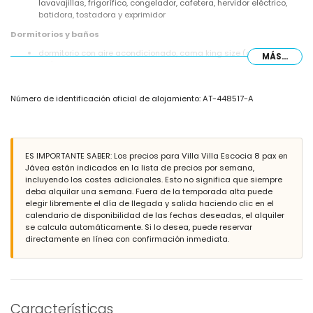
lavavajillas, frigorífico, congelador, cafetera, hervidor eléctrico,
batidora, tostadora y exprimidor
Dormitorios y baños
dormitorio con aire acondicionado, cama king size (de 200 x 180
MÁS...
cm) y baño en suite
2 dormitorios con aire acondicionado, cada uno con cama queen
size (de 200 x 150 cm)
Número de identificación oficial de alojamiento: AT-448517-A
dormitorio con aire acondicionado, 2 camas individuales (de 200
x 90 cm)
baño en suite con lavabo individual, combinación de
bañera/ducha, bidé y WC
2 baños cada uno con lavabo individual, combinación de
ES IMPORTANTE SABER: Los precios para Villa Villa Escocia 8 pax en
bañera/ducha y WC
Jávea están indicados en la lista de precios por semana,
baño con lavabo individual, ducha y WC
incluyendo los costes adicionales. Esto no significa que siempre
deba alquilar una semana. Fuera de la temporada alta puede
Exterior de la villa
elegir libremente el día de llegada y salida haciendo clic en el
parcela vallada
calendario de disponibilidad de las fechas deseadas, el alquiler
piscina privada de 10m x 5m y 2.5m de profundidad
se calcula automáticamente. Si lo desea, puede reservar
maravilloso jardín con césped, árboles y muebles de jardín con
directamente en línea con confirmación inmediata.
tumbonas
2 terrazas
barbacoa
zona de estar al aire libre
garaje privado y espacio de estacionamiento privado
Características