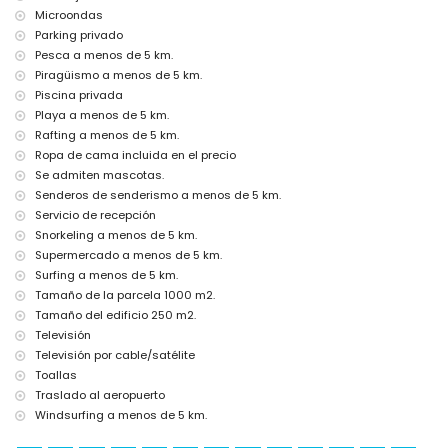
Lugares de interés y cultura en Xàbia, Costa Blanca
Microondas
museo (Histórico de Xàbia, Xàbia), iglesia (Virgen de Loreto,
Parking privado
Puerto, Xàbia), ruina (Molinos de Viento, Xàbia), monumento
Pesca a menos de 5 km.
(Pueblo de Xàbia, Xàbia), edificio arquitectónico (Pueblo de Xàbia,
Piragüismo a menos de 5 km.
Xàbia), lugar histórico (Pueblo de Xàbia y Xàbia) (a menos de 10
Piscina privada
kilómetros del alojamiento)
Playa a menos de 5 km.
palacio (Valencia) (a menos de 25 kilómetros del alojamiento)
Rafting a menos de 5 km.
Deportes
Ropa de cama incluida en el precio
tenis, senderismo, ciclismo de montaña, ciclismo, escalada,
Se admiten mascotas.
piragüismo, rafting, pesca, buceo, snorkel, surf, windsurf y esquí
Senderos de senderismo a menos de 5 km.
acuático (a menos de 5 kilómetros de la villa)
Servicio de recepción
golf (Club de Golf, Xàbia) y equitación (a menos de 10 kilómetros
Snorkeling a menos de 5 km.
de la villa)
Supermercado a menos de 5 km.
Surfing a menos de 5 km.
Tamaño de la parcela 1000 m2.
Tamaño del edificio 250 m2.
Televisión
Televisión por cable/satélite
Toallas
Traslado al aeropuerto
Windsurfing a menos de 5 km.