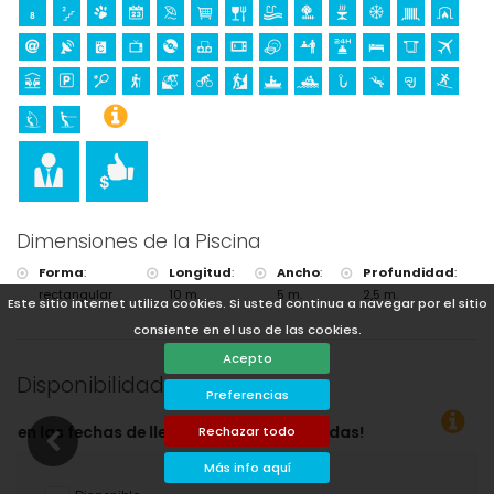
Dimensiones de la Piscina
Forma
:
Longitud
:
Ancho
:
Profundidad
:
rectangular
10 m.
5 m.
2,5 m.
Este sitio internet utiliza cookies. Si usted continua a navegar por el sitio
consiente en el uso de las cookies.
Acepto
Disponibilidad
Preferencias
a deseadas!
Rechazar todo
Más info aquí