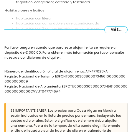
frigorífico-congelador, cafetera y tostadora
Habitaciones y baños
habitación con litera
habitación con cama doble y aire acondicionado
habitación con 2 camas individuales y aire acondicionado
MÁS...
baño con ducha
Exterior de la casa
Por favor tenga en cuenta que para este alojamiento se requiere un
terreno cerrado
depósito de € 300,00. Para obtener más información por favor consulte
piscina comunitaria
nuestras condiciones de alquiler.
piscina infantil
jardín comunitario con grava y árboles
ducha exterior
Número de identificación oficial de alojamiento: AT-477028-A
Registro Nacional de Turismo: ESFCNT00000303800073456100000000
Más información
0000000009
pueblo más cercano a menos de 1000 metros de la casa
Registro Nacional de Alojamiento: ESFCTU000003038000734561000000
playa más cercana a menos de 1000 metros de la casa
00000000000CVVUT0477746A4
puerto más cercano a menos de 2 kilómetros de la casa
aeropuerto más cercano: Altet, Alicante (> 100 kilómetros)
segundo aeropuerto más cercano: Manises, Valencia (> 100
ES IMPORTANTE SABER: Los precios para Casa Algas en Moraira
kilómetros)
están indicados en la lista de precios por semana, incluyendo los
transporte público cercano: autobús a menos de 2 kilómetros
costes adicionales. Esto no significa que siempre deba alquilar
no se permiten mascotas
una semana. Fuera de la temporada alta puede elegir libremente
Servicios e instalaciones incluidos en el precio de alquiler de la
el día de llegada y salida haciendo clic en el calendario de