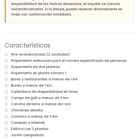
casa
disponibilidad de las fechas deseadas, el alquiler se calcula
automáticamente. Si lo desea, puede reservar directamente en
servicio de recepción
línea con confirmación inmediata.
Servicios e instalaciones con coste adicional
internet (WiFi)
con aire acondicionado
Entretenimiento y actividades de ocio para sus vacaciones en
Características
Moraira, Costa Blanca
Aire acondicionado (2 unidades)
bar (a menos de 500 metros de la casa)
Alojamiento adecuado para el número especificado de personas.
discoteca y paseo marítimo (a menos de 1000 metros de la
casa)
Alojamiento de dos plantas.
club nocturno (a menos de 5 kilómetros de la casa)
Alojamiento en planta número 1
Bares y restaurantes a menos de 1 km.
Deportes
Buceo a menos de 1 km.
tenis y buceo (a menos de 1000 metros de la casa)
Calendario de disponibilidad en línea
golf, ciclismo, piragüismo, pesca, surf y windsurf (a menos de 5
Campo de golf a menos de 3 km.
kilómetros de la casa)
Cancha de tenis a menos de 1 km.
Chimenea abierta
Ciclismo a menos de 3 km.
Conexión a Internet
Edificio con 2 plantas
Jardín compartido