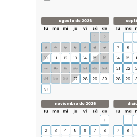
agosto de 2026
sept
lu
ma
mi
ju
vi
sá
do
lu
ma
1
2
1
3
4
5
6
7
8
9
7
8
16
10
11
12
13
14
15
14
15
17
18
19
20
21
22
23
21
22
24
25
26
27
28
29
30
28
29
31
noviembre de 2026
dici
lu
ma
mi
ju
vi
sá
do
lu
ma
1
1
2
3
4
5
6
7
8
7
8