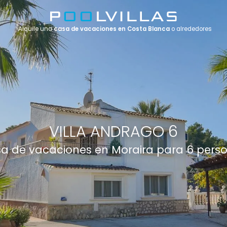
Alquile una
casa de vacaciones en Costa Blanca
o alrededores
VILLA ANDRAGO 6
a de vacaciones en Moraira para 6 pers