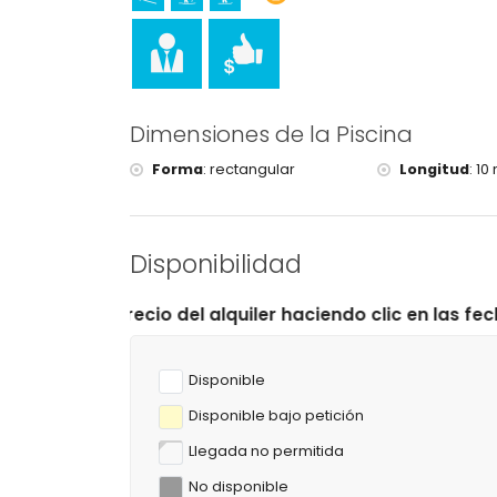
Deportes
Pesca y snorkel (a menos de 1000 metros de l
Tenis, golf (Club de Golf Ifach), senderismo,
windsurf y esquí acuático (a menos de 5 kilóm
Escalada (a menos de 10 kilómetros de la vill
Dimensiones de la Piscina
Forma
:
rectangular
Longitud
:
10 
Disponibilidad
del alquiler haciendo clic en las fechas de llegada y s
Disponible
Disponible bajo petición
Llegada no permitida
No disponible