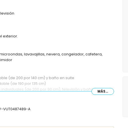
levisión
 exterior.
 microondas, lavavajillas, nevera, congelador, cafetera,
rimidor
ble (de 200 por 140 cm) y baño en suite
oble (de 190 por 135 cm)
ndividuales (de 200 por 90 cm), televisión y baño en suite
MÁS...
, ducha y WC
y WC
 CV-VUT0487489-A