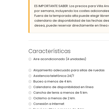
Piscina privada climatizada de 10 m x 5 m y 
ES IMPORTANTE SABER: Los precios para Villa An
Hermoso jardín con césped, grava, árboles 
por semana, incluyendo los costes adicionales
Parque infantil
Fuera de la temporada alta puede elegir librem
3 terrazas, de las cuales 2 son cubiertas
calendario de disponibilidad de las fechas des
Cocina exterior y barbacoa
desea, puede reservar directamente en línea 
Ducha exterior
Zona de estar al aire libre y zona de comedor
2 plazas de aparcamiento cubiertas privada
Más información
Características
Pueblo más cercano: Moraira (a menos de 3 k
Orilla o ribera más cercana: Mar Mediterrán
Aire acondicionado (4 unidades)
Playa más cercana: Cala Andrago (a menos d
Puerto más cercano: Puerto de Moraira (a me
Alojamiento adecuado para sillas de ruedas
Parque más cercano a menos de 3 kilómetros
Aeropuerto más cercano: Alicante (a menos d
Asistencia telefónica 24/7
Segundo aeropuerto más cercano: Valencia 
Buceo a menos de 4 km.
No se permiten mascotas
Calendario de disponibilidad en línea
Alojamiento apto para personas con movili
Cancha de tenis a menos de 5 km.
El alojamiento es muy adecuado para famili
Ciclismo a menos de 2 km.
Instalaciones y servicios incluidos en el precio d
Conexión a Internet