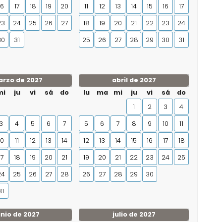
16
17
18
19
20
11
12
13
14
15
16
17
23
24
25
26
27
18
19
20
21
22
23
24
30
31
25
26
27
28
29
30
31
rzo de 2027
abril de 2027
mi
ju
vi
sá
do
lu
ma
mi
ju
vi
sá
do
1
2
3
4
3
4
5
6
7
5
6
7
8
9
10
11
10
11
12
13
14
12
13
14
15
16
17
18
17
18
19
20
21
19
20
21
22
23
24
25
24
25
26
27
28
26
27
28
29
30
31
unio de 2027
julio de 2027