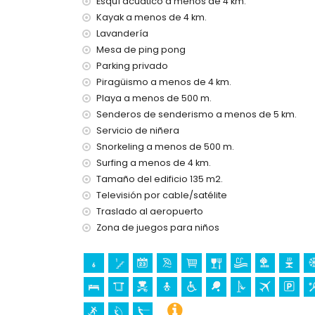
Esquí acuático a menos de 4 km.
Internet (WiFi)
Plancha y tabla de planchar
Kayak a menos de 4 km.
Ropa de cama y toallas
Lavandería
Servicio de recepción y servicio de emerge
Mesa de ping pong
Tenis de mesa
Parking privado
Calefacción por aire y con aire acondicion
Piragüismo a menos de 4 km.
Instalaciones y servicios con coste adicional
Playa a menos de 500 m.
Senderos de senderismo a menos de 5 km.
Servicio de aeropuerto
Servicio de niñera
Servicio de cocina, servicio de lavandería y 
Calefacción de la piscina
Snorkeling a menos de 500 m.
Cama extra y camas/cunas para niños (a pe
Surfing a menos de 4 km.
Tamaño del edificio 135 m2.
Actividades de entretenimiento y ocio para su
Televisión por cable/satélite
Bar (a menos de 500 metros de la casa)
Traslado al aeropuerto
Discoteca y paseo marítimo (El Portet) (a m
Zona de juegos para niños
Lugares de interés y cultura en Moraira, Costa
Iglesia (Iglesia Parroquial de Santa Catalina),
monumento (Torre de Vigía del Cap d'Or) y l
del alojamiento)
Museo (Ecomuseo Cemroqt L'almassera) (a m