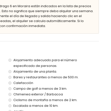
2 m de profundidad
drago 6 en Moraira están indicados en la lista de precios
y mobiliario de jardín con tumbonas
. Esto no significa que siempre deba alquilar una semana.
ente el día de llegada y salida haciendo clic en el
eadas, el alquiler se calcula automáticamente. Si lo
con confirmación inmediata.
 al aire libre
s y 3 plazas de aparcamiento privadas
ilómetros de la villa)
eo (a menos de 500 metros de la villa)
Alojamiento adecuado para el número
e 500 metros de la villa)
especificado de personas.
nos de 3 kilómetros de la villa)
Alojamiento de una planta.
 de la villa
e 100 kilómetros de la villa)
Bares y restaurantes a menos de 500 m.
(> 100 kilómetros)
Calefacción
Campo de golf a menos de 3 km.
dad reducida
Chimenea exterior / Barbacoa
as con niños
Ciclismo de montaña a menos de 2 km.
el alquiler de la villa
Escalada a menos de 10 km.