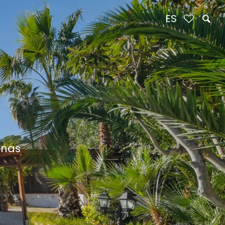
ES
onas