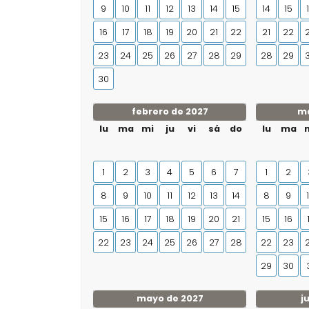
9
10
11
12
13
14
15
14
15
16
17
18
19
20
21
22
21
22
23
24
25
26
27
28
29
28
29
30
febrero de 2027
ma
lu
ma
mi
ju
vi
sá
do
lu
ma
1
2
3
4
5
6
7
1
2
8
9
10
11
12
13
14
8
9
15
16
17
18
19
20
21
15
16
22
23
24
25
26
27
28
22
23
29
30
mayo de 2027
j