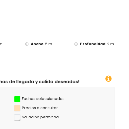
a villa)
 ciclismo de montaña, ciclismo, canotaje, kayak, buceo, surf,
etros de la villa)
a)
m.
Ancho
:
5 m.
Profundidad
:
2 m.
alida deseadas!
Fechas seleccionadas
Precios a consultar
Salida no permitida