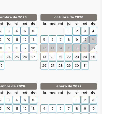
iembre de 2026
octubre de 2026
mi
ju
vi
sá
do
lu
ma
mi
ju
vi
sá
do
2
3
4
5
6
1
2
3
4
11
9
10
11
12
13
5
6
7
8
9
10
12
13
14
15
16
17
16
17
18
19
20
18
23
24
25
26
27
19
20
21
22
23
24
25
30
26
27
28
29
30
31
embre de 2026
enero de 2027
mi
ju
vi
sá
do
lu
ma
mi
ju
vi
sá
do
2
3
4
5
6
1
2
3
9
10
11
12
13
4
5
6
7
8
9
10