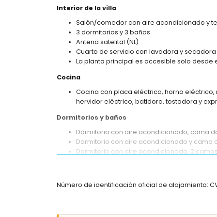
Interior de la villa
Salón/comedor con aire acondicionado y te
3 dormitorios y 3 baños
Antena satelital (NL)
Cuarto de servicio con lavadora y secadora
La planta principal es accesible solo desde el
Cocina
Cocina con placa eléctrica, horno eléctrico,
hervidor eléctrico, batidora, tostadora y exp
Dormitorios y baños
Dormitorio con aire acondicionado, cama do
Dormitorio con aire acondicionado y cama d
Dormitorio con aire acondicionado, 2 camas i
Baño en suite con lavabo individual, bañera
Baño en suite con lavabo individual, ducha 
Baño con lavabo individual, ducha y WC
Número de identificación oficial de alojamiento:
Exterior de la villa
Parcela grande y cerrada