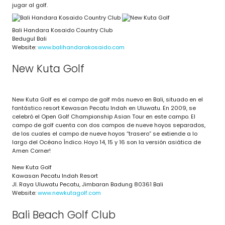
jugar al golf.
Bali Handara Kosaido Country Club
Bedugul Bali
Website:
www.balihandarakosaido.com
New Kuta Golf
New Kuta Golf es el campo de golf más nuevo en Bali, situado en el
fantástico resort Kewasan Pecatu Indah en Uluwatu. En 2009, se
celebró el Open Golf Championship Asian Tour en este campo. El
campo de golf cuenta con dos campos de nueve hoyos separados,
de los cuales el campo de nueve hoyos “trasero” se extiende a lo
largo del Océano Índico. Hoyo 14, 15 y 16 son la versión asiática de
Amen Corner!
New Kuta Golf
Kawasan Pecatu Indah Resort
Jl. Raya Uluwatu Pecatu, Jimbaran Badung 80361 Bali
Website:
www.newkutagolf.com
Bali Beach Golf Club