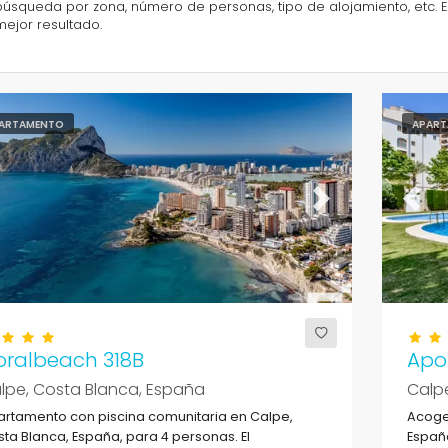
búsqueda por zona, número de personas, tipo de alojamiento, etc. El
mejor resultado.
ARTAMENTO
APART
evious
Next
Previ
oralbeach 318B
Apol
lpe, Costa Blanca, España
Calp
rtamento con piscina comunitaria en Calpe,
Acoge
ta Blanca, España, para 4 personas. El
España