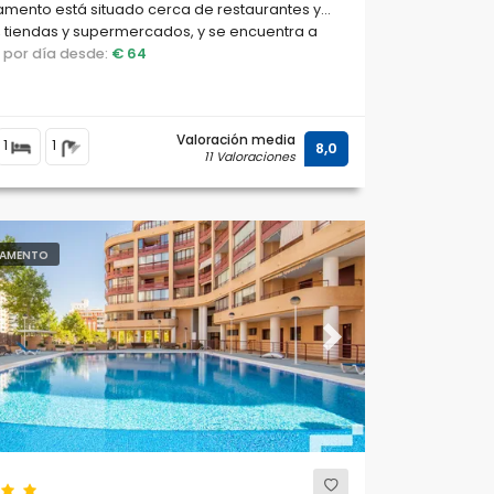
mento está situado cerca de restaurantes y
 tiendas y supermercados, y se encuentra a
de la playa Cantal Roig y la playa Levante.
o por día desde:
€ 64
Valoración media
1
1
8,0
11 Valoraciones
AMENTO
ous
Next