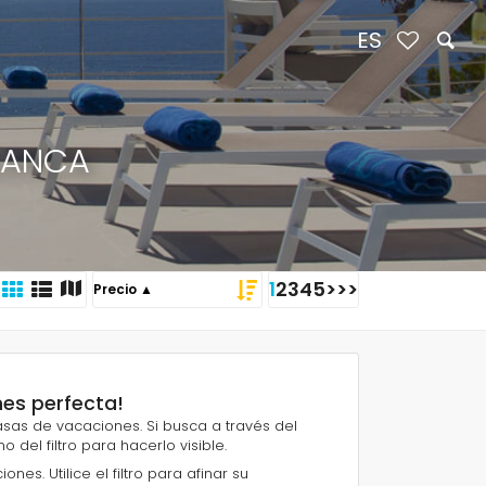
ES
LANCA
1
2
3
4
5
>
>>
ones perfecta!
 casas de vacaciones. Si busca a través del
o del filtro para hacerlo visible.
nes. Utilice el filtro para afinar su