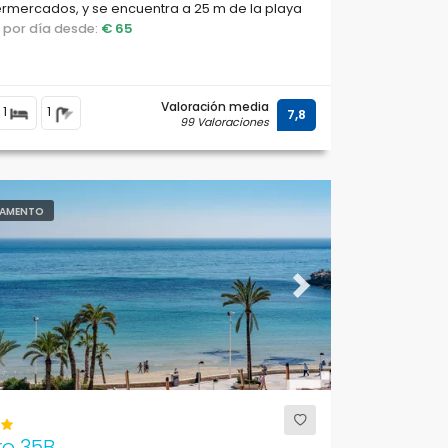
rmercados, y se encuentra a 25 m de la playa
Fossa / Levante.
o por día desde:
€ 65
Valoración media
1
1
7,8
99 Valoraciones
AMENTO
ous
Next
ro 35B