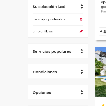
ap
Su selección
gol
(481)
y s
Pr
Lev
Los mejor puntuados
4
Limpiar filtros
Servicios populares
AP
Condiciones
Pr
Opciones