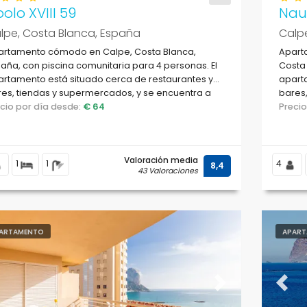
olo XVIII 59
Naut
lpe, Costa Blanca, España
Calp
artamento cómodo en Calpe, Costa Blanca,
Apart
aña, con piscina comunitaria para 4 personas. El
Costa 
rtamento está situado cerca de restaurantes y
aparta
es, tiendas y supermercados, y se encuentra a
bares,
m de la playa de Cantal Roig.
ecio por día desde:
€ 64
50 m d
Preci
Valoración media
1
1
4
8,4
43 Valoraciones
ARTAMENTO
APART
evious
Next
Previ