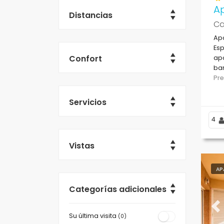
Ap
Distancias
Ca
Ap
Esp
Confort
apa
bar
50 
Pr
Servicios
4
Vistas
AP
Categorías adicionales
Pr
Su última visita
(0)