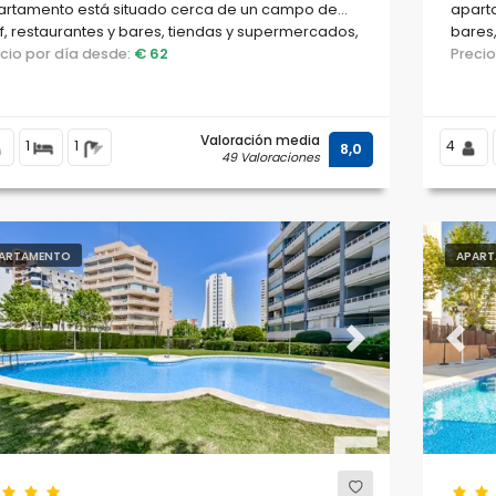
artamento está situado cerca de un campo de
aparta
f, restaurantes y bares, tiendas y supermercados,
bares,
e encuentra a 200 m de la playa de La Fossa /
ecio por día desde:
€ 62
500 m 
Preci
ante.
Valoración media
1
1
4
8,0
49 Valoraciones
ARTAMENTO
APART
evious
Next
Previ