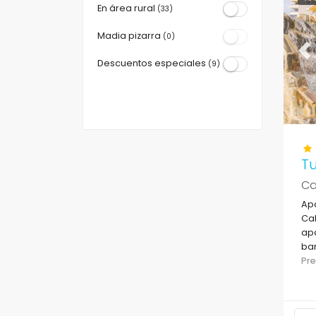
En área rural
(33)
Madia pizarra
(0)
Pr
Descuentos especiales
(9)
T
Ca
Ap
Cal
ap
bar
pla
Pr