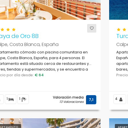
aya de Oro 8B
Tur
lpe, Costa Blanca, España
Calp
artamento cómodo con piscina comunitaria en
Apart
pe, Costa Blanca, España, para 4 personas. El
España
rtamento está situado cerca de restaurantes y
apart
es, tiendas y supermercados, y se encuentra a
bares,
m de la playa.
ecio por día desde:
€ 64
playa 
Preci
Valoración media
1
1
4
7,1
13 Valoraciones
ARTAMENTO
APART