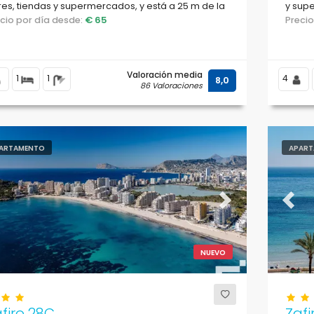
es, tiendas y supermercados, y está a 25 m de la
y supe
ya de La Fossa / Levante.
ecio por día desde:
€ 65
de La 
Preci
Valoración media
1
1
4
8,0
86 Valoraciones
ARTAMENTO
APART
evious
Next
Previ
NUEVO
firo 28C
Zafi