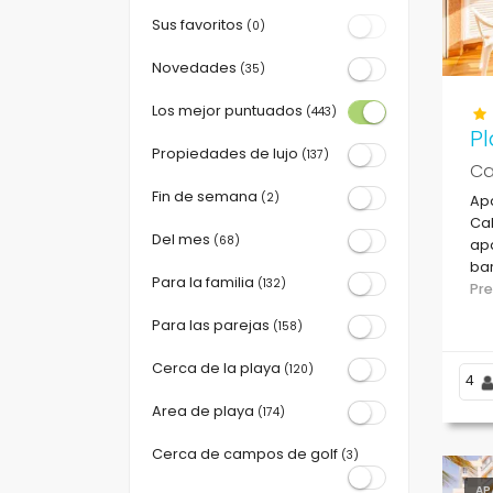
Sus favoritos
(0)
Novedades
(35)
Los mejor puntuados
(443)
Pl
Propiedades de lujo
(137)
Ca
Fin de semana
(2)
Ap
Cal
Del mes
(68)
apa
bar
Para la familia
(132)
25 
Pr
Para las parejas
(158)
Cerca de la playa
(120)
4
Area de playa
(174)
Cerca de campos de golf
(3)
AP