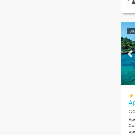
4
AP
Pr
Ap
Ca
Apa
Cos
ap