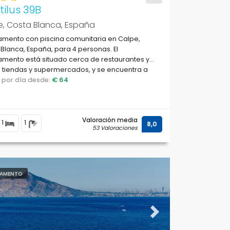
ilus 39B
e, Costa Blanca, España
amento con piscina comunitaria en Calpe,
Blanca, España, para 4 personas. El
mento está situado cerca de restaurantes y
 tiendas y supermercados, y se encuentra a
e la playa Cantal Roig.
o por día desde:
€ 64
Valoración media
1
1
8,0
53 Valoraciones
AMENTO
ous
Next