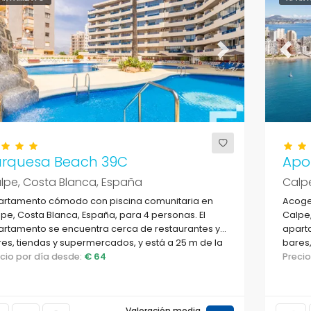
evious
Next
Previ
urquesa Beach 39C
Apol
lpe, Costa Blanca, España
Calp
artamento cómodo con piscina comunitaria en
Acoge
pe, Costa Blanca, España, para 4 personas. El
Calpe,
artamento se encuentra cerca de restaurantes y
apart
es, tiendas y supermercados, y está a 25 m de la
bares,
ya de Playa de Levante.
ecio por día desde:
€ 64
playa 
Preci
Valoración media