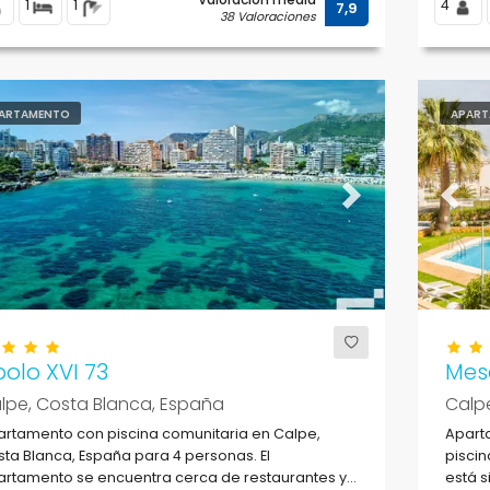
1
1
4
7,9
38 Valoraciones
ARTAMENTO
APART
evious
Next
Previ
olo XVI 73
Mes
lpe, Costa Blanca, España
Calp
rtamento con piscina comunitaria en Calpe,
Apart
ta Blanca, España para 4 personas. El
piscin
artamento se encuentra cerca de restaurantes y
está s