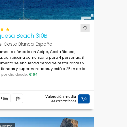
quesa Beach 310B
e, Costa Blanca, España
amento cómodo en Calpe, Costa Blanca,
, con piscina comunitaria para 4 personas. El
amento se encuentra cerca de restaurantes y
 tiendas y supermercados, y está a 25 m de la
de Levante.
o por día desde:
€ 64
Valoración media
1
1
7,9
44 Valoraciones
AMENTO