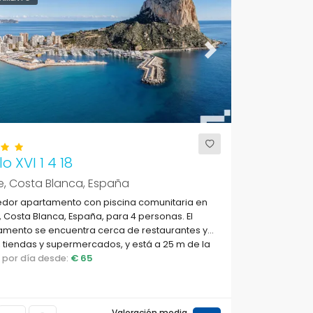
ous
Next
o XVI 1 4 18
e, Costa Blanca, España
dor apartamento con piscina comunitaria en
 Costa Blanca, España, para 4 personas. El
amento se encuentra cerca de restaurantes y
 tiendas y supermercados, y está a 25 m de la
de La Fossa / Levante.
o por día desde:
€ 65
Valoración media