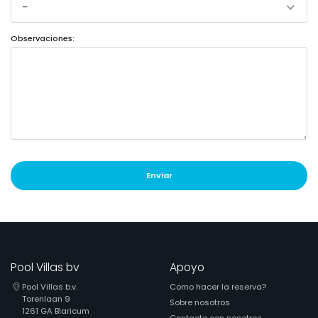
-
Observaciones:
Enviar
Pool Villas bv
Apoyo
Pool Villas b.v.
Como hacer la reserva?
Torenlaan 9
Sobre nosotros
1261 GA Blaricum