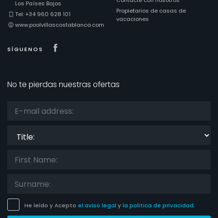
Contacte con nosotros
Los Países Bajos
Propietarios de casas de
Tel: +34 960 628 101
vacaciones
www.poolvillascostablanca.com
Visit our Facebook page
SÍGUENOS
No te pierdas nuestras ofertas
Title:
He leído y Acepto
el aviso legal
y
la politica de privacidad
.